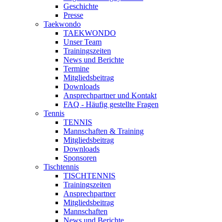
Geschichte
Presse
Taekwondo
TAEKWONDO
Unser Team
Trainingszeiten
News und Berichte
Termine
Mitgliedsbeitrag
Downloads
Ansprechpartner und Kontakt
FAQ - Häufig gestellte Fragen
Tennis
TENNIS
Mannschaften & Training
Mitgliedsbeitrag
Downloads
Sponsoren
Tischtennis
TISCHTENNIS
Trainingszeiten
Ansprechpartner
Mitgliedsbeitrag
Mannschaften
News und Berichte