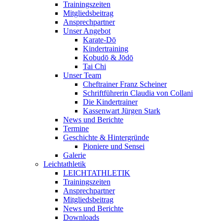
Trainingszeiten
Mitgliedsbeitrag
Ansprechpartner
Unser Angebot
Karate-Dō
Kindertraining
Kobudō & Jōdō
Tai Chi
Unser Team
Cheftrainer Franz Scheiner
Schriftführerin Claudia von Collani
Die Kindertrainer
Kassenwart Jürgen Stark
News und Berichte
Termine
Geschichte & Hintergründe
Pioniere und Sensei
Galerie
Leichtathletik
LEICHTATHLETIK
Trainingszeiten
Ansprechpartner
Mitgliedsbeitrag
News und Berichte
Downloads