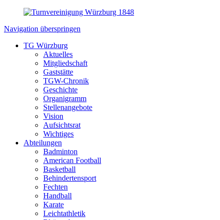
Navigation überspringen
TG Würzburg
Aktuelles
Mitgliedschaft
Gaststätte
TGW-Chronik
Geschichte
Organigramm
Stellenangebote
Vision
Aufsichtsrat
Wichtiges
Abteilungen
Badminton
American Football
Basketball
Behindertensport
Fechten
Handball
Karate
Leichtathletik