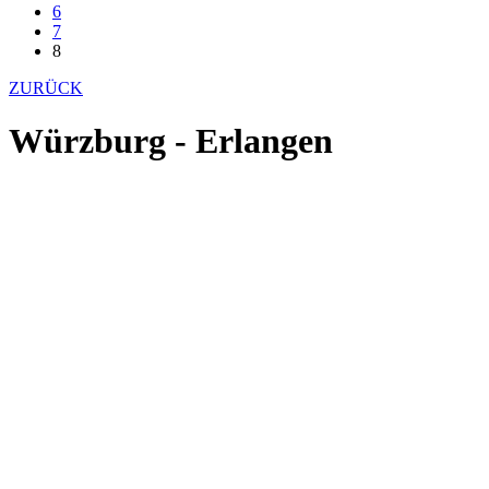
6
7
8
ZURÜCK
Würzburg - Erlangen