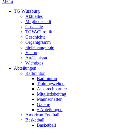
Menü
TG Würzburg
Aktuelles
Mitgliedschaft
Gaststätte
TGW-Chronik
Geschichte
Organigramm
Stellenangebote
Vision
Aufsichtsrat
Wichtiges
Abteilungen
Badminton
Badminton
Trainingszeiten
Ansprechpartner
Mitgliedsbeitrag
Mannschaften
Galerie
« Abteilungen
American Football
Basketball
Basketball