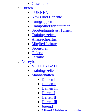
Geschichte
Turnen
TURNEN
News und Berichte
Turngruppen
Trampolin/Freizeitturnen
Sporteignungstest Turnen
Trainingszeiten
Ansprechpartner
Mitgliedsbeitrag
Sponsoren
Galerie
Termine
Volleyball
VOLLEYBALL
Trainingszeiten
Mannschaften
Damen I
Damen II
Damen III
Herren I
Herren II
Herren III
Jugend
Mixed-Hobby Allgemein