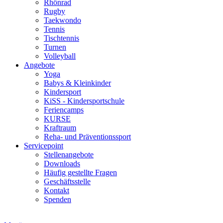
Rhönrad
Rugby
Taekwondo
Tennis
Tischtennis
Turnen
Volleyball
Angebote
Yoga
Babys & Kleinkinder
Kindersport
KiSS - Kindersportschule
Feriencamps
KURSE
Kraftraum
Reha- und Präventionssport
Servicepoint
Stellenangebote
Downloads
Häufig gestellte Fragen
Geschäftsstelle
Kontakt
Spenden