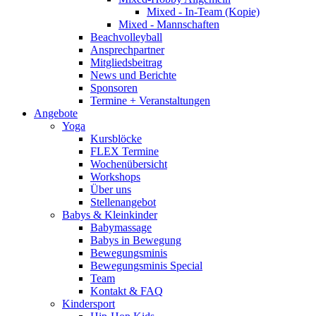
Mixed - In-Team (Kopie)
Mixed - Mannschaften
Beachvolleyball
Ansprechpartner
Mitgliedsbeitrag
News und Berichte
Sponsoren
Termine + Veranstaltungen
Angebote
Yoga
Kursblöcke
FLEX Termine
Wochenübersicht
Workshops
Über uns
Stellenangebot
Babys & Kleinkinder
Babymassage
Babys in Bewegung
Bewegungsminis
Bewegungsminis Special
Team
Kontakt & FAQ
Kindersport