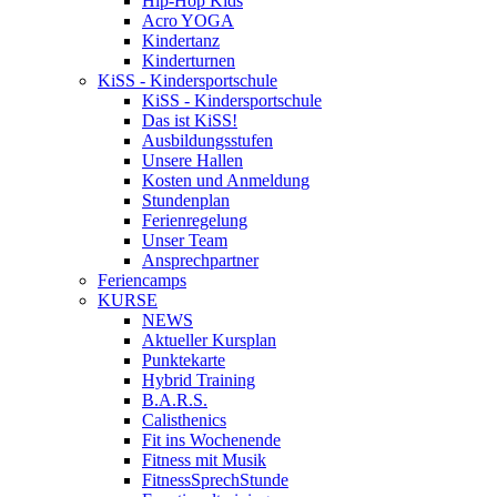
Hip-Hop Kids
Acro YOGA
Kindertanz
Kinderturnen
KiSS - Kindersportschule
KiSS - Kindersportschule
Das ist KiSS!
Ausbildungsstufen
Unsere Hallen
Kosten und Anmeldung
Stundenplan
Ferienregelung
Unser Team
Ansprechpartner
Feriencamps
KURSE
NEWS
Aktueller Kursplan
Punktekarte
Hybrid Training
B.A.R.S.
Calisthenics
Fit ins Wochenende
Fitness mit Musik
FitnessSprechStunde