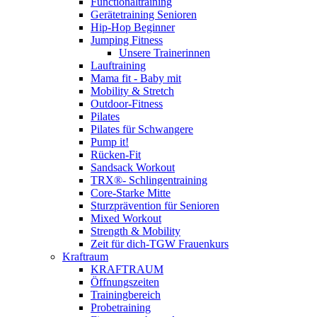
Functionaltraining
Gerätetraining Senioren
Hip-Hop Beginner
Jumping Fitness
Unsere Trainerinnen
Lauftraining
Mama fit - Baby mit
Mobility & Stretch
Outdoor-Fitness
Pilates
Pilates für Schwangere
Pump it!
Rücken-Fit
Sandsack Workout
TRX®- Schlingentraining
Core-Starke Mitte
Sturzprävention für Senioren
Mixed Workout
Strength & Mobility
Zeit für dich-TGW Frauenkurs
Kraftraum
KRAFTRAUM
Öffnungszeiten
Trainingbereich
Probetraining