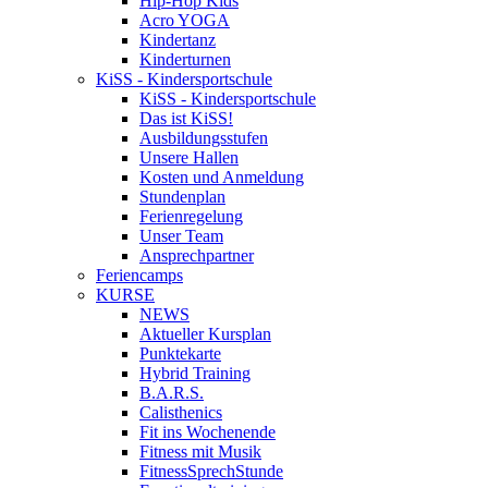
Hip-Hop Kids
Acro YOGA
Kindertanz
Kinderturnen
KiSS - Kindersportschule
KiSS - Kindersportschule
Das ist KiSS!
Ausbildungsstufen
Unsere Hallen
Kosten und Anmeldung
Stundenplan
Ferienregelung
Unser Team
Ansprechpartner
Feriencamps
KURSE
NEWS
Aktueller Kursplan
Punktekarte
Hybrid Training
B.A.R.S.
Calisthenics
Fit ins Wochenende
Fitness mit Musik
FitnessSprechStunde