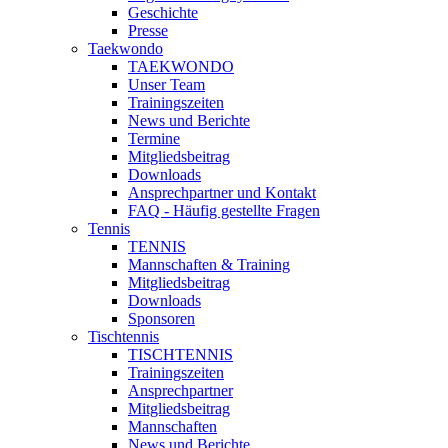
Geschichte
Presse
Taekwondo
TAEKWONDO
Unser Team
Trainingszeiten
News und Berichte
Termine
Mitgliedsbeitrag
Downloads
Ansprechpartner und Kontakt
FAQ - Häufig gestellte Fragen
Tennis
TENNIS
Mannschaften & Training
Mitgliedsbeitrag
Downloads
Sponsoren
Tischtennis
TISCHTENNIS
Trainingszeiten
Ansprechpartner
Mitgliedsbeitrag
Mannschaften
News und Berichte