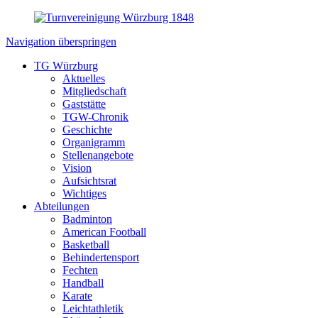
Navigation überspringen
TG Würzburg
Aktuelles
Mitgliedschaft
Gaststätte
TGW-Chronik
Geschichte
Organigramm
Stellenangebote
Vision
Aufsichtsrat
Wichtiges
Abteilungen
Badminton
American Football
Basketball
Behindertensport
Fechten
Handball
Karate
Leichtathletik