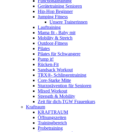
Functionaltraining
Gerätetraining Senioren
Hip-Hop Beginner
Jumping Fitness
Unsere Trainerinnen
Lauftraining
Mama fit - Baby mit
Mobility & Stretch
Outdoor-Fitness
Pilates
Pilates für Schwangere
Pump it!
Rücken-Fit
Sandsack Workout
TRX®- Schlingentraining
Core-Starke Mitte
Sturzprävention für Senioren
Mixed Workout
Strength & Mobility
Zeit für dich-TGW Frauenkurs
Kraftraum
KRAFTRAUM
Öffnungszeiten
Trainingbereich
Probetraining