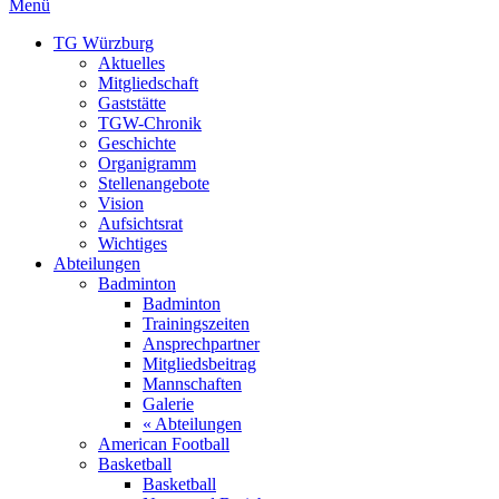
Menü
TG Würzburg
Aktuelles
Mitgliedschaft
Gaststätte
TGW-Chronik
Geschichte
Organigramm
Stellenangebote
Vision
Aufsichtsrat
Wichtiges
Abteilungen
Badminton
Badminton
Trainingszeiten
Ansprechpartner
Mitgliedsbeitrag
Mannschaften
Galerie
« Abteilungen
American Football
Basketball
Basketball