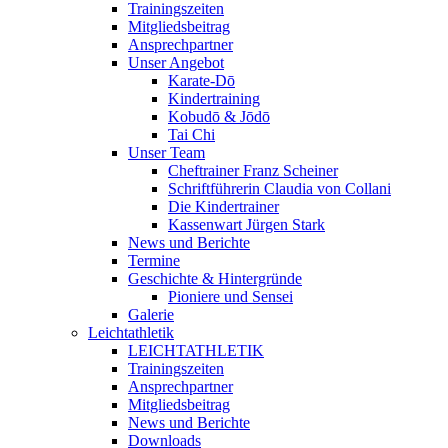
Trainingszeiten
Mitgliedsbeitrag
Ansprechpartner
Unser Angebot
Karate-Dō
Kindertraining
Kobudō & Jōdō
Tai Chi
Unser Team
Cheftrainer Franz Scheiner
Schriftführerin Claudia von Collani
Die Kindertrainer
Kassenwart Jürgen Stark
News und Berichte
Termine
Geschichte & Hintergründe
Pioniere und Sensei
Galerie
Leichtathletik
LEICHTATHLETIK
Trainingszeiten
Ansprechpartner
Mitgliedsbeitrag
News und Berichte
Downloads