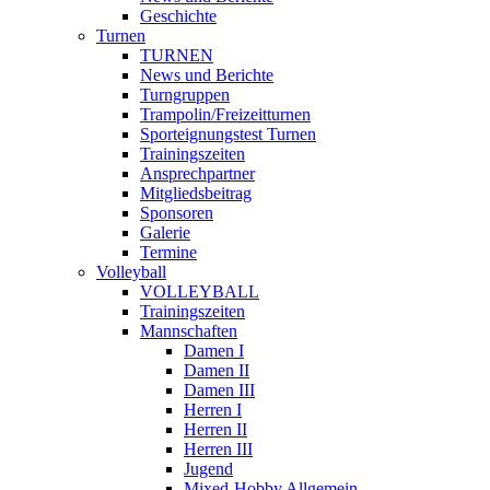
Geschichte
Turnen
TURNEN
News und Berichte
Turngruppen
Trampolin/Freizeitturnen
Sporteignungstest Turnen
Trainingszeiten
Ansprechpartner
Mitgliedsbeitrag
Sponsoren
Galerie
Termine
Volleyball
VOLLEYBALL
Trainingszeiten
Mannschaften
Damen I
Damen II
Damen III
Herren I
Herren II
Herren III
Jugend
Mixed-Hobby Allgemein