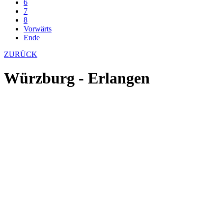
6
7
8
Vorwärts
Ende
ZURÜCK
Würzburg - Erlangen