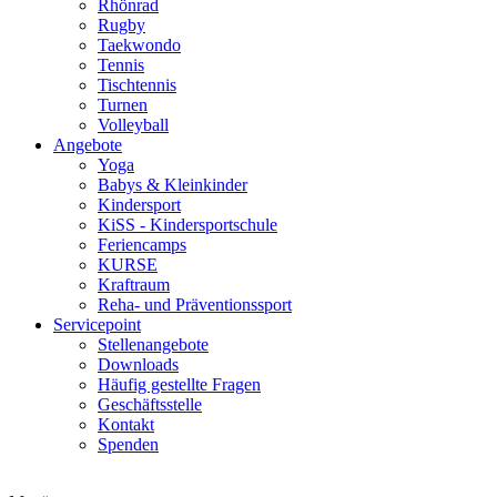
Rhönrad
Rugby
Taekwondo
Tennis
Tischtennis
Turnen
Volleyball
Angebote
Yoga
Babys & Kleinkinder
Kindersport
KiSS - Kindersportschule
Feriencamps
KURSE
Kraftraum
Reha- und Präventionssport
Servicepoint
Stellenangebote
Downloads
Häufig gestellte Fragen
Geschäftsstelle
Kontakt
Spenden