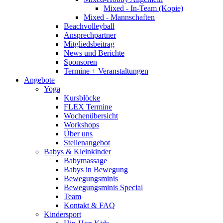
Mixed - In-Team (Kopie)
Mixed - Mannschaften
Beachvolleyball
Ansprechpartner
Mitgliedsbeitrag
News und Berichte
Sponsoren
Termine + Veranstaltungen
Angebote
Yoga
Kursblöcke
FLEX Termine
Wochenübersicht
Workshops
Über uns
Stellenangebot
Babys & Kleinkinder
Babymassage
Babys in Bewegung
Bewegungsminis
Bewegungsminis Special
Team
Kontakt & FAQ
Kindersport