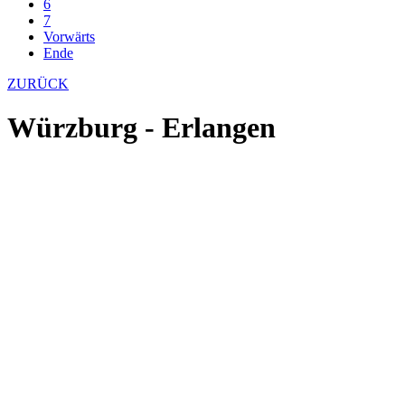
6
7
Vorwärts
Ende
ZURÜCK
Würzburg - Erlangen