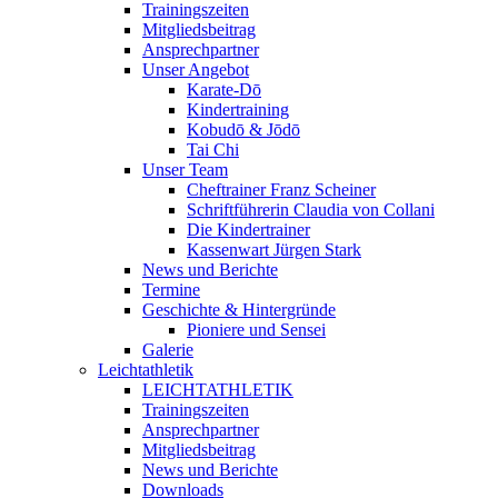
Trainingszeiten
Mitgliedsbeitrag
Ansprechpartner
Unser Angebot
Karate-Dō
Kindertraining
Kobudō & Jōdō
Tai Chi
Unser Team
Cheftrainer Franz Scheiner
Schriftführerin Claudia von Collani
Die Kindertrainer
Kassenwart Jürgen Stark
News und Berichte
Termine
Geschichte & Hintergründe
Pioniere und Sensei
Galerie
Leichtathletik
LEICHTATHLETIK
Trainingszeiten
Ansprechpartner
Mitgliedsbeitrag
News und Berichte
Downloads