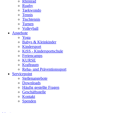
Rhönrad
Rugby
Taekwondo
Tennis
Tischtennis
Turnen
Volleyball
Angebote
Yoga
Babys & Kleinkinder
Kindersport
KiSS - Kindersportschule
Feriencamps
KURSE
Kraftraum
Reha- und Präventionssport
Servicepoint
Stellenangebote
Downloads
Häufig gestellte Fragen
Geschäftsstelle
Kontakt
Spenden