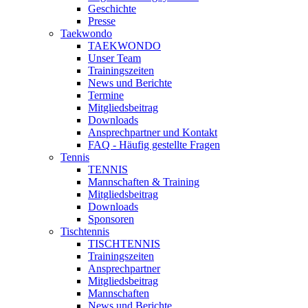
Geschichte
Presse
Taekwondo
TAEKWONDO
Unser Team
Trainingszeiten
News und Berichte
Termine
Mitgliedsbeitrag
Downloads
Ansprechpartner und Kontakt
FAQ - Häufig gestellte Fragen
Tennis
TENNIS
Mannschaften & Training
Mitgliedsbeitrag
Downloads
Sponsoren
Tischtennis
TISCHTENNIS
Trainingszeiten
Ansprechpartner
Mitgliedsbeitrag
Mannschaften
News und Berichte