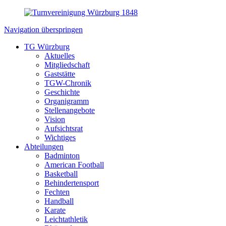
Navigation überspringen
TG Würzburg
Aktuelles
Mitgliedschaft
Gaststätte
TGW-Chronik
Geschichte
Organigramm
Stellenangebote
Vision
Aufsichtsrat
Wichtiges
Abteilungen
Badminton
American Football
Basketball
Behindertensport
Fechten
Handball
Karate
Leichtathletik