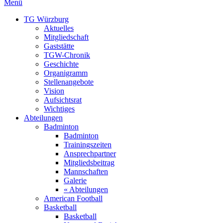
Menü
TG Würzburg
Aktuelles
Mitgliedschaft
Gaststätte
TGW-Chronik
Geschichte
Organigramm
Stellenangebote
Vision
Aufsichtsrat
Wichtiges
Abteilungen
Badminton
Badminton
Trainingszeiten
Ansprechpartner
Mitgliedsbeitrag
Mannschaften
Galerie
« Abteilungen
American Football
Basketball
Basketball