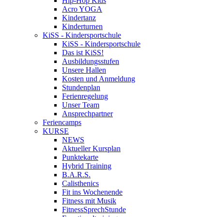
Hip-Hop Kids
Acro YOGA
Kindertanz
Kinderturnen
KiSS - Kindersportschule
KiSS - Kindersportschule
Das ist KiSS!
Ausbildungsstufen
Unsere Hallen
Kosten und Anmeldung
Stundenplan
Ferienregelung
Unser Team
Ansprechpartner
Feriencamps
KURSE
NEWS
Aktueller Kursplan
Punktekarte
Hybrid Training
B.A.R.S.
Calisthenics
Fit ins Wochenende
Fitness mit Musik
FitnessSprechStunde