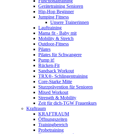
Functionaltraining
Gerätetraining Senioren
Hip-Hop Beginner
Jumping Fitness
Unsere Trainerinnen
Lauftraining
Mama fit - Baby mit
Mobility & Stretch
Outdoor-Fitness
Pilates
Pilates für Schwangere
Pump it!
Rücken-Fit
Sandsack Workout
TRX®- Schlingentraining
Core-Starke Mitte
Sturzprävention für Senioren
Mixed Workout
Strength & Mobility
Zeit für dich-TGW Frauenkurs
Kraftraum
KRAFTRAUM
Öffnungszeiten
Trainingbereich
Probetraining