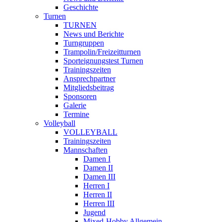
Geschichte
Turnen
TURNEN
News und Berichte
Turngruppen
Trampolin/Freizeitturnen
Sporteignungstest Turnen
Trainingszeiten
Ansprechpartner
Mitgliedsbeitrag
Sponsoren
Galerie
Termine
Volleyball
VOLLEYBALL
Trainingszeiten
Mannschaften
Damen I
Damen II
Damen III
Herren I
Herren II
Herren III
Jugend
Mixed-Hobby Allgemein