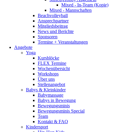
Mixed - In-Team (Kopie)
Mixed - Mannschaften
Beachvolleyball
Ansprechpartner
Mitgliedsbeitrag
News und Berichte
Sponsoren
Termine + Veranstaltungen
Angebote
Yoga
Kursblöcke
FLEX Termine
Wochenübersicht
Workshops
Über uns
Stellenangebot
Babys & Kleinkinder
Babymassage
Babys in Bewegung
Bewegungsminis
Bewegungsminis Special
Team
Kontakt & FAQ
Kindersport