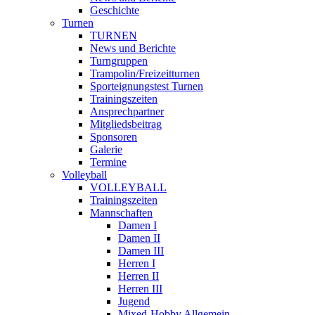
Geschichte
Turnen
TURNEN
News und Berichte
Turngruppen
Trampolin/Freizeitturnen
Sporteignungstest Turnen
Trainingszeiten
Ansprechpartner
Mitgliedsbeitrag
Sponsoren
Galerie
Termine
Volleyball
VOLLEYBALL
Trainingszeiten
Mannschaften
Damen I
Damen II
Damen III
Herren I
Herren II
Herren III
Jugend
Mixed-Hobby Allgemein