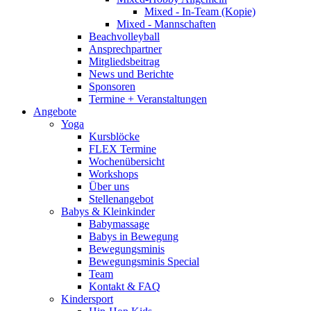
Mixed - In-Team (Kopie)
Mixed - Mannschaften
Beachvolleyball
Ansprechpartner
Mitgliedsbeitrag
News und Berichte
Sponsoren
Termine + Veranstaltungen
Angebote
Yoga
Kursblöcke
FLEX Termine
Wochenübersicht
Workshops
Über uns
Stellenangebot
Babys & Kleinkinder
Babymassage
Babys in Bewegung
Bewegungsminis
Bewegungsminis Special
Team
Kontakt & FAQ
Kindersport