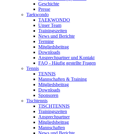
Geschichte
Presse
Taekwondo
TAEKWONDO
Unser Team
Trainingszeiten
News und Berichte
Termine
Mitgliedsbeitrag
Downloads
Ansprechpartner und Kontakt
FAQ - Häufig gestellte Fragen
Tennis
TENNIS
Mannschaften & Training
Mitgliedsbeitrag
Downloads
Sponsoren
Tischtennis
TISCHTENNIS
Trainingszeiten
Ansprechpartner
Mitgliedsbeitrag
Mannschaften
News und Berichte