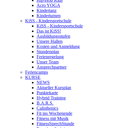
Hip-Hop Kids
Acro YOGA
Kindertanz
Kinderturnen
KiSS - Kindersportschule
KiSS - Kindersportschule
Das ist KiSS!
Ausbildungsstufen
Unsere Hallen
Kosten und Anmeldung
Stundenplan
Ferienregelung
Unser Team
Ansprechpartner
Feriencamps
KURSE
NEWS
Aktueller Kursplan
Punktekarte
Hybrid Training
B.A.R.S.
Calisthenics
Fit ins Wochenende
Fitness mit Musik
FitnessSprechStunde