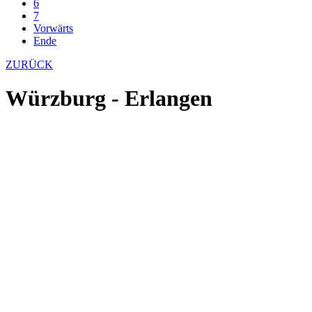
6
7
Vorwärts
Ende
ZURÜCK
Würzburg - Erlangen