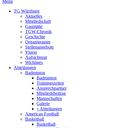
Menü
TG Würzburg
Aktuelles
Mitgliedschaft
Gaststätte
TGW-Chronik
Geschichte
Organigramm
Stellenangebote
Vision
Aufsichtsrat
Wichtiges
Abteilungen
Badminton
Badminton
Trainingszeiten
Ansprechpartner
Mitgliedsbeitrag
Mannschaften
Galerie
« Abteilungen
American Football
Basketball
Basketball