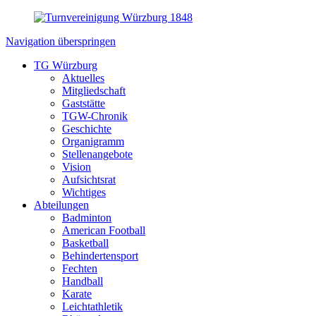
Navigation überspringen
TG Würzburg
Aktuelles
Mitgliedschaft
Gaststätte
TGW-Chronik
Geschichte
Organigramm
Stellenangebote
Vision
Aufsichtsrat
Wichtiges
Abteilungen
Badminton
American Football
Basketball
Behindertensport
Fechten
Handball
Karate
Leichtathletik