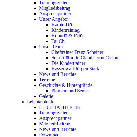
Trainingszeiten
Mitgliedsbeitrag
Ansprechpartner
Unser Angebot
Karate-Dō
Kindertraining
Kobudō & Jōdō
Tai Chi
Unser Team
Cheftrainer Franz Scheiner
Schriftführerin Claudia von Collani
Die Kindertrainer
Kassenwart Jürgen Stark
News und Berichte
Termine
Geschichte & Hintergründe
Pioniere und Sensei
Galerie
Leichtathletik
LEICHTATHLETIK
Trainingszeiten
Ansprechpartner
Mitgliedsbeitrag
News und Berichte
Downloads