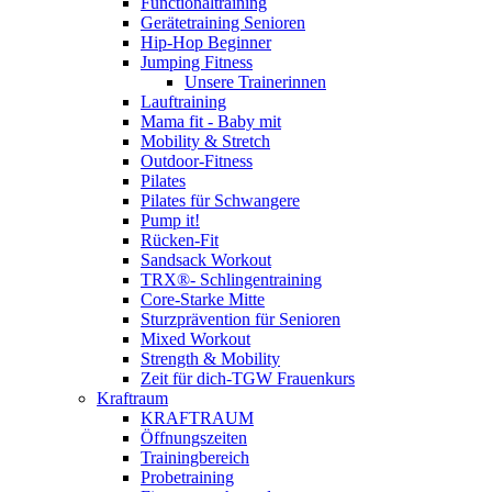
Functionaltraining
Gerätetraining Senioren
Hip-Hop Beginner
Jumping Fitness
Unsere Trainerinnen
Lauftraining
Mama fit - Baby mit
Mobility & Stretch
Outdoor-Fitness
Pilates
Pilates für Schwangere
Pump it!
Rücken-Fit
Sandsack Workout
TRX®- Schlingentraining
Core-Starke Mitte
Sturzprävention für Senioren
Mixed Workout
Strength & Mobility
Zeit für dich-TGW Frauenkurs
Kraftraum
KRAFTRAUM
Öffnungszeiten
Trainingbereich
Probetraining