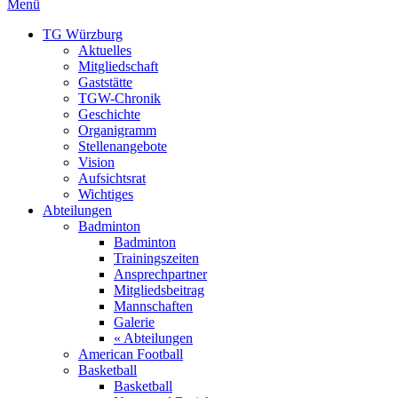
Menü
TG Würzburg
Aktuelles
Mitgliedschaft
Gaststätte
TGW-Chronik
Geschichte
Organigramm
Stellenangebote
Vision
Aufsichtsrat
Wichtiges
Abteilungen
Badminton
Badminton
Trainingszeiten
Ansprechpartner
Mitgliedsbeitrag
Mannschaften
Galerie
« Abteilungen
American Football
Basketball
Basketball