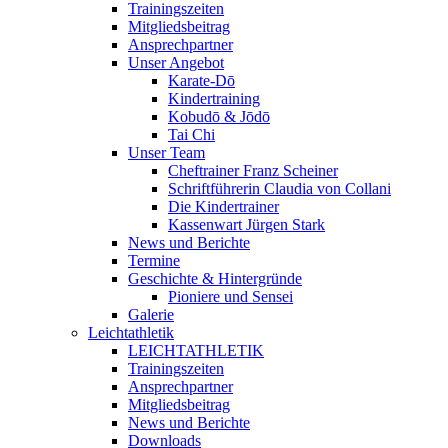
Trainingszeiten
Mitgliedsbeitrag
Ansprechpartner
Unser Angebot
Karate-Dō
Kindertraining
Kobudō & Jōdō
Tai Chi
Unser Team
Cheftrainer Franz Scheiner
Schriftführerin Claudia von Collani
Die Kindertrainer
Kassenwart Jürgen Stark
News und Berichte
Termine
Geschichte & Hintergründe
Pioniere und Sensei
Galerie
Leichtathletik
LEICHTATHLETIK
Trainingszeiten
Ansprechpartner
Mitgliedsbeitrag
News und Berichte
Downloads