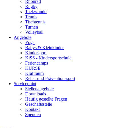
Rhönrad
Rugby
Taekwondo
Tennis
Tischtennis
Turnen
Volleyball
Angebote
Yoga
Babys & Kleinkinder
Kindersport
KiSS - Kindersportschule
Feriencamps
KURSE
Kraftraum
Reha- und Präventionssport
Servicepoint
Stellenangebote
Downloads
Häufig gestellte Fragen
Geschäftsstelle
Kontakt
Spenden