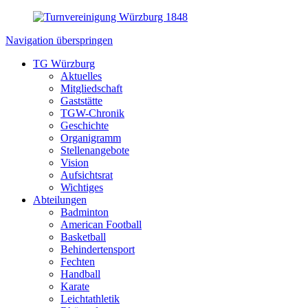
Navigation überspringen
TG Würzburg
Aktuelles
Mitgliedschaft
Gaststätte
TGW-Chronik
Geschichte
Organigramm
Stellenangebote
Vision
Aufsichtsrat
Wichtiges
Abteilungen
Badminton
American Football
Basketball
Behindertensport
Fechten
Handball
Karate
Leichtathletik