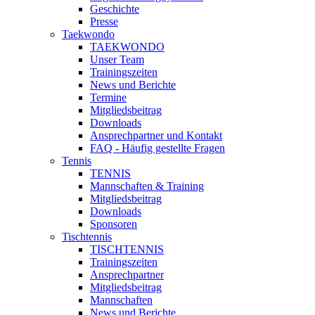
Geschichte
Presse
Taekwondo
TAEKWONDO
Unser Team
Trainingszeiten
News und Berichte
Termine
Mitgliedsbeitrag
Downloads
Ansprechpartner und Kontakt
FAQ - Häufig gestellte Fragen
Tennis
TENNIS
Mannschaften & Training
Mitgliedsbeitrag
Downloads
Sponsoren
Tischtennis
TISCHTENNIS
Trainingszeiten
Ansprechpartner
Mitgliedsbeitrag
Mannschaften
News und Berichte