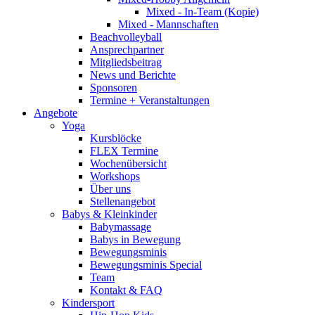
Mixed - In-Team (Kopie)
Mixed - Mannschaften
Beachvolleyball
Ansprechpartner
Mitgliedsbeitrag
News und Berichte
Sponsoren
Termine + Veranstaltungen
Angebote
Yoga
Kursblöcke
FLEX Termine
Wochenübersicht
Workshops
Über uns
Stellenangebot
Babys & Kleinkinder
Babymassage
Babys in Bewegung
Bewegungsminis
Bewegungsminis Special
Team
Kontakt & FAQ
Kindersport