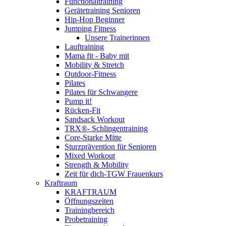
Functionaltraining
Gerätetraining Senioren
Hip-Hop Beginner
Jumping Fitness
Unsere Trainerinnen
Lauftraining
Mama fit - Baby mit
Mobility & Stretch
Outdoor-Fitness
Pilates
Pilates für Schwangere
Pump it!
Rücken-Fit
Sandsack Workout
TRX®- Schlingentraining
Core-Starke Mitte
Sturzprävention für Senioren
Mixed Workout
Strength & Mobility
Zeit für dich-TGW Frauenkurs
Kraftraum
KRAFTRAUM
Öffnungszeiten
Trainingbereich
Probetraining