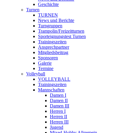
Geschichte
Turnen
TURNEN
News und Berichte
Turngruppen
Trampolin/Freizeitturnen
Sporteignungstest Turnen
Trainingszeiten
Ansprechpartner
Mitgliedsbeitrag
Sponsoren
Galerie
Termine
Volleyball
VOLLEYBALL
Trainingszeiten
Mannschaften
Damen I
Damen II
Damen III
Herren I
Herren II
Herren III
Jugend
Mixed-Hobby Allgemein