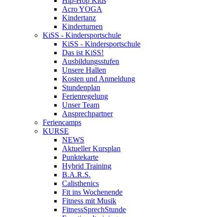
Hip-Hop Kids
Acro YOGA
Kindertanz
Kinderturnen
KiSS - Kindersportschule
KiSS - Kindersportschule
Das ist KiSS!
Ausbildungsstufen
Unsere Hallen
Kosten und Anmeldung
Stundenplan
Ferienregelung
Unser Team
Ansprechpartner
Feriencamps
KURSE
NEWS
Aktueller Kursplan
Punktekarte
Hybrid Training
B.A.R.S.
Calisthenics
Fit ins Wochenende
Fitness mit Musik
FitnessSprechStunde