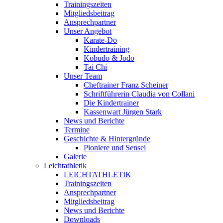
Trainingszeiten
Mitgliedsbeitrag
Ansprechpartner
Unser Angebot
Karate-Dō
Kindertraining
Kobudō & Jōdō
Tai Chi
Unser Team
Cheftrainer Franz Scheiner
Schriftführerin Claudia von Collani
Die Kindertrainer
Kassenwart Jürgen Stark
News und Berichte
Termine
Geschichte & Hintergründe
Pioniere und Sensei
Galerie
Leichtathletik
LEICHTATHLETIK
Trainingszeiten
Ansprechpartner
Mitgliedsbeitrag
News und Berichte
Downloads