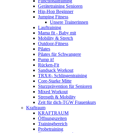
Functionaltraining
Gerätetraining Senioren
Hip-Hop Beginner
Jumping Fitness
Unsere Trainerinnen
Lauftraining
Mama fit - Baby mit
Mobility & Stretch
Outdoor-Fitness
Pilates
Pilates für Schwangere
Pump it!
Rücken-Fit
Sandsack Workout
TRX®- Schlingentraining
Core-Starke Mitte
Sturzprävention für Senioren
Mixed Workout
Strength & Mobility
Zeit für dich-TGW Frauenkurs
Kraftraum
KRAFTRAUM
Öffnungszeiten
Trainingbereich
Probetraining