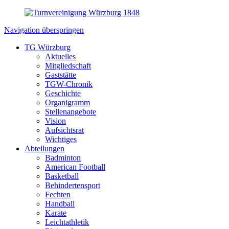
Navigation überspringen
TG Würzburg
Aktuelles
Mitgliedschaft
Gaststätte
TGW-Chronik
Geschichte
Organigramm
Stellenangebote
Vision
Aufsichtsrat
Wichtiges
Abteilungen
Badminton
American Football
Basketball
Behindertensport
Fechten
Handball
Karate
Leichtathletik