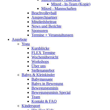
Mixed - In-Team (Kopie)
Mixed - Mannschaften
Beachvolleyball
Ansprechpartner
Mitgliedsbeitrag
News und Berichte
Sponsoren
Termine + Veranstaltungen
Angebote
Yoga
Kursblöcke
FLEX Termine
Wochenübersicht
Workshops
Über uns
Stellenangebot
Babys & Kleinkinder
Babymassage
Babys in Bewegung
Bewegungsminis
Bewegungsminis Special
Team
Kontakt & FAQ
Kindersport