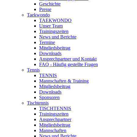
Geschichte
Presse
Taekwondo
TAEKWONDO
Unser Team
Trainingszeiten
News und Berichte
Termine
Mitgliedsbeitrag
Downloads
Ansprechpartner und Kontakt
FAQ - Häufig gestellte Fragen
Tennis
TENNIS
Mannschaften & Training
Mitgliedsbeitrag
Downloads
Sponsoren
Tischtennis
TISCHTENNIS
Trainingszeiten
Ansprechpartner
Mitgliedsbeitrag
Mannschaften
News und Berichte