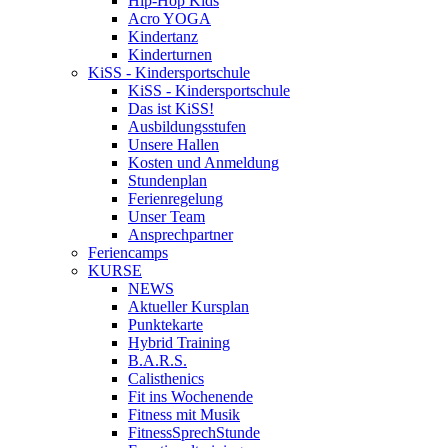
Hip-Hop Kids
Acro YOGA
Kindertanz
Kinderturnen
KiSS - Kindersportschule
KiSS - Kindersportschule
Das ist KiSS!
Ausbildungsstufen
Unsere Hallen
Kosten und Anmeldung
Stundenplan
Ferienregelung
Unser Team
Ansprechpartner
Feriencamps
KURSE
NEWS
Aktueller Kursplan
Punktekarte
Hybrid Training
B.A.R.S.
Calisthenics
Fit ins Wochenende
Fitness mit Musik
FitnessSprechStunde