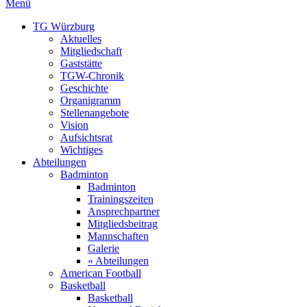
Menü
TG Würzburg
Aktuelles
Mitgliedschaft
Gaststätte
TGW-Chronik
Geschichte
Organigramm
Stellenangebote
Vision
Aufsichtsrat
Wichtiges
Abteilungen
Badminton
Badminton
Trainingszeiten
Ansprechpartner
Mitgliedsbeitrag
Mannschaften
Galerie
« Abteilungen
American Football
Basketball
Basketball