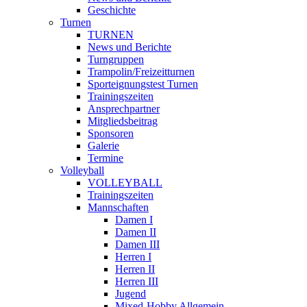
Geschichte
Turnen
TURNEN
News und Berichte
Turngruppen
Trampolin/Freizeitturnen
Sporteignungstest Turnen
Trainingszeiten
Ansprechpartner
Mitgliedsbeitrag
Sponsoren
Galerie
Termine
Volleyball
VOLLEYBALL
Trainingszeiten
Mannschaften
Damen I
Damen II
Damen III
Herren I
Herren II
Herren III
Jugend
Mixed-Hobby Allgemein