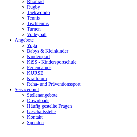
Rhönrad
Rugby
Taekwondo
Tennis
Tischtennis
Turnen
Volleyball
Angebote
Yoga
Babys & Kleinkinder
Kindersport
KiSS - Kindersportschule
Feriencamps
KURSE
Kraftraum
Reha- und Präventionssport
Servicepoint
Stellenangebote
Downloads
Häufig gestellte Fragen
Geschäftsstelle
Kontakt
Spenden