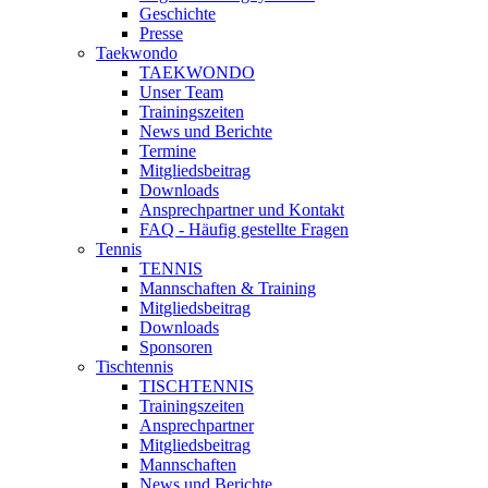
Geschichte
Presse
Taekwondo
TAEKWONDO
Unser Team
Trainingszeiten
News und Berichte
Termine
Mitgliedsbeitrag
Downloads
Ansprechpartner und Kontakt
FAQ - Häufig gestellte Fragen
Tennis
TENNIS
Mannschaften & Training
Mitgliedsbeitrag
Downloads
Sponsoren
Tischtennis
TISCHTENNIS
Trainingszeiten
Ansprechpartner
Mitgliedsbeitrag
Mannschaften
News und Berichte