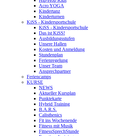
Hip-Hop Kids
Acro YOGA
Kindertanz
Kinderturnen
KiSS - Kindersportschule
KiSS - Kindersportschule
Das ist KiSS!
Ausbildungsstufen
Unsere Hallen
Kosten und Anmeldung
Stundenplan
Ferienregelung
Unser Team
Ansprechpartner
Feriencamps
KURSE
NEWS
Aktueller Kursplan
Punktekarte
Hybrid Training
B.A.R.S.
Calisthenics
Fit ins Wochenende
Fitness mit Musik
FitnessSprechStunde