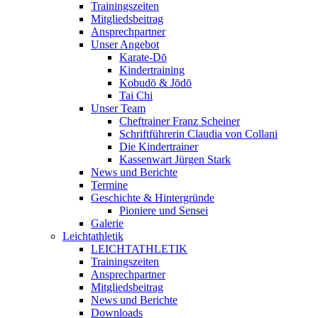
Trainingszeiten
Mitgliedsbeitrag
Ansprechpartner
Unser Angebot
Karate-Dō
Kindertraining
Kobudō & Jōdō
Tai Chi
Unser Team
Cheftrainer Franz Scheiner
Schriftführerin Claudia von Collani
Die Kindertrainer
Kassenwart Jürgen Stark
News und Berichte
Termine
Geschichte & Hintergründe
Pioniere und Sensei
Galerie
Leichtathletik
LEICHTATHLETIK
Trainingszeiten
Ansprechpartner
Mitgliedsbeitrag
News und Berichte
Downloads