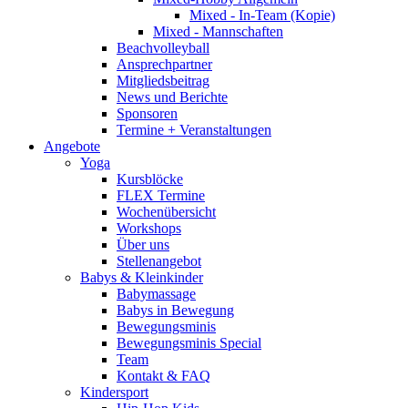
Mixed - In-Team (Kopie)
Mixed - Mannschaften
Beachvolleyball
Ansprechpartner
Mitgliedsbeitrag
News und Berichte
Sponsoren
Termine + Veranstaltungen
Angebote
Yoga
Kursblöcke
FLEX Termine
Wochenübersicht
Workshops
Über uns
Stellenangebot
Babys & Kleinkinder
Babymassage
Babys in Bewegung
Bewegungsminis
Bewegungsminis Special
Team
Kontakt & FAQ
Kindersport