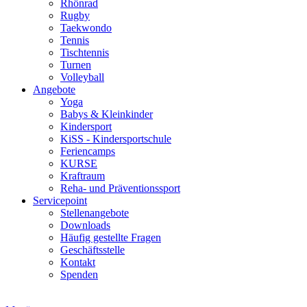
Rhönrad
Rugby
Taekwondo
Tennis
Tischtennis
Turnen
Volleyball
Angebote
Yoga
Babys & Kleinkinder
Kindersport
KiSS - Kindersportschule
Feriencamps
KURSE
Kraftraum
Reha- und Präventionssport
Servicepoint
Stellenangebote
Downloads
Häufig gestellte Fragen
Geschäftsstelle
Kontakt
Spenden