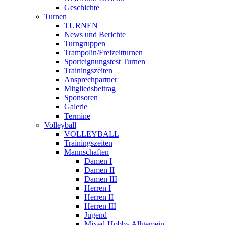
Geschichte
Turnen
TURNEN
News und Berichte
Turngruppen
Trampolin/Freizeitturnen
Sporteignungstest Turnen
Trainingszeiten
Ansprechpartner
Mitgliedsbeitrag
Sponsoren
Galerie
Termine
Volleyball
VOLLEYBALL
Trainingszeiten
Mannschaften
Damen I
Damen II
Damen III
Herren I
Herren II
Herren III
Jugend
Mixed-Hobby Allgemein