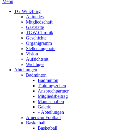
Menü
TG Würzburg
Aktuelles
Mitgliedschaft
Gaststätte
TGW-Chronik
Geschichte
Organigramm
Stellenangebote
Vision
Aufsichtsrat
Wichtiges
Abteilungen
Badminton
Badminton
Trainingszeiten
Ansprechpartner
Mitgliedsbeitrag
Mannschaften
Galerie
« Abteilungen
American Football
Basketball
Basketball