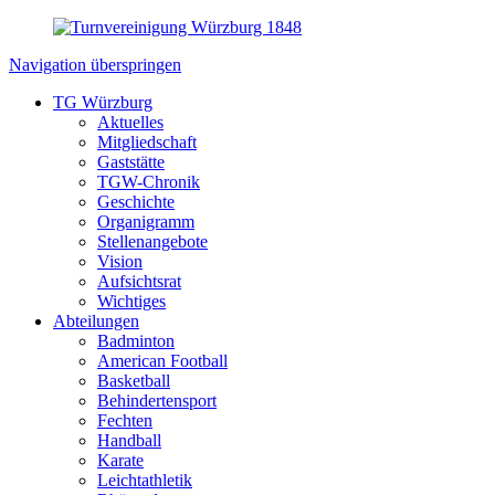
Navigation überspringen
TG Würzburg
Aktuelles
Mitgliedschaft
Gaststätte
TGW-Chronik
Geschichte
Organigramm
Stellenangebote
Vision
Aufsichtsrat
Wichtiges
Abteilungen
Badminton
American Football
Basketball
Behindertensport
Fechten
Handball
Karate
Leichtathletik