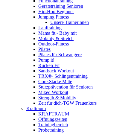
Functionaltraining
Gerätetraining Senioren
Hip-Hop Beginner
Jumping Fitness
Unsere Trainerinnen
Lauftraining
Mama fit - Baby mit
Mobility & Stretch
Outdoor-Fitness
Pilates
Pilates für Schwangere
Pump it!
Rücken-Fit
Sandsack Workout
TRX®- Schlingentraining
Core-Starke Mitte
Sturzprävention für Senioren
Mixed Workout
Strength & Mobility
Zeit für dich-TGW Frauenkurs
Kraftraum
KRAFTRAUM
Öffnungszeiten
Trainingbereich
Probetraining