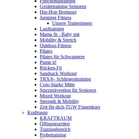
Functionaltraining
Gerätetraining Senioren
Hip-Hop Beginner
Jumping Fitness
Unsere Trainerinnen
Lauftraining
Mama fit - Baby mit
Mobility & Stretch
Outdoor-Fitness
Pilates
Pilates für Schwangere
Pump it!
Rücken-Fit
Sandsack Workout
TRX®- Schlingentraining
Core-Starke Mitte
Sturzprävention für Senioren
Mixed Workout
Strength & Mobility
Zeit für dich-TGW Frauenkurs
Kraftraum
KRAFTRAUM
Öffnungszeiten
Trainingbereich
Probetraining