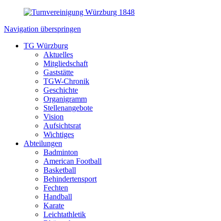
Navigation überspringen
TG Würzburg
Aktuelles
Mitgliedschaft
Gaststätte
TGW-Chronik
Geschichte
Organigramm
Stellenangebote
Vision
Aufsichtsrat
Wichtiges
Abteilungen
Badminton
American Football
Basketball
Behindertensport
Fechten
Handball
Karate
Leichtathletik