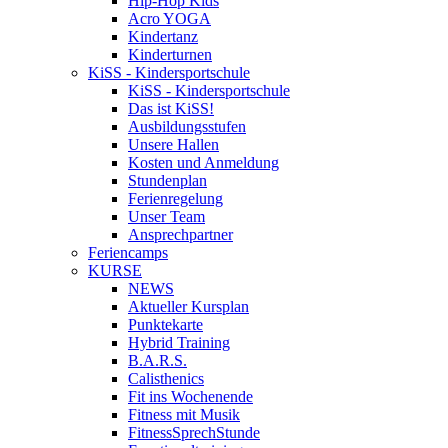
Hip-Hop Kids
Acro YOGA
Kindertanz
Kinderturnen
KiSS - Kindersportschule
KiSS - Kindersportschule
Das ist KiSS!
Ausbildungsstufen
Unsere Hallen
Kosten und Anmeldung
Stundenplan
Ferienregelung
Unser Team
Ansprechpartner
Feriencamps
KURSE
NEWS
Aktueller Kursplan
Punktekarte
Hybrid Training
B.A.R.S.
Calisthenics
Fit ins Wochenende
Fitness mit Musik
FitnessSprechStunde