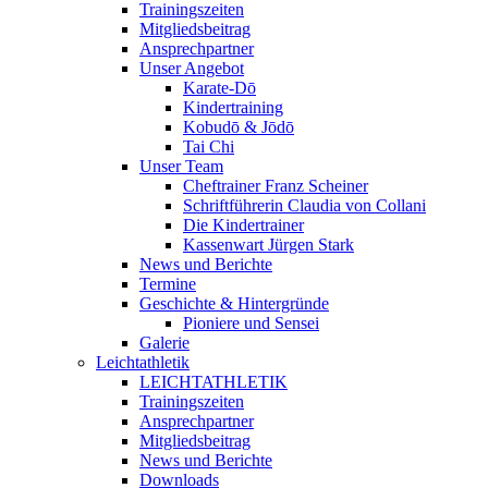
Trainingszeiten
Mitgliedsbeitrag
Ansprechpartner
Unser Angebot
Karate-Dō
Kindertraining
Kobudō & Jōdō
Tai Chi
Unser Team
Cheftrainer Franz Scheiner
Schriftführerin Claudia von Collani
Die Kindertrainer
Kassenwart Jürgen Stark
News und Berichte
Termine
Geschichte & Hintergründe
Pioniere und Sensei
Galerie
Leichtathletik
LEICHTATHLETIK
Trainingszeiten
Ansprechpartner
Mitgliedsbeitrag
News und Berichte
Downloads