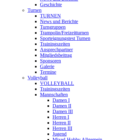
Geschichte
Turnen
TURNEN
News und Berichte
Turngruppen
Trampolin/Freizeitturnen
Sporteignungstest Turnen
Trainingszeiten
Ansprechpartner
Mitgliedsbeitrag
Sponsoren
Galerie
Termine
Volleyball
VOLLEYBALL
Trainingszeiten
Mannschaften
Damen I
Damen II
Damen III
Herren I
Herren II
Herren III
Jugend
Mixed-Hobby Allgemein