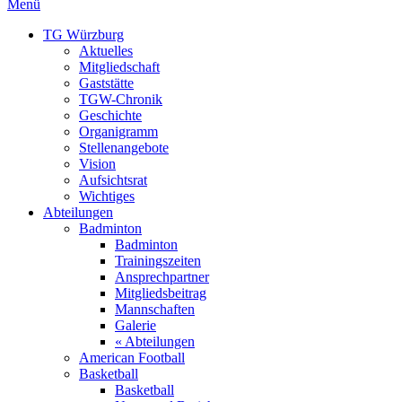
Menü
TG Würzburg
Aktuelles
Mitgliedschaft
Gaststätte
TGW-Chronik
Geschichte
Organigramm
Stellenangebote
Vision
Aufsichtsrat
Wichtiges
Abteilungen
Badminton
Badminton
Trainingszeiten
Ansprechpartner
Mitgliedsbeitrag
Mannschaften
Galerie
« Abteilungen
American Football
Basketball
Basketball