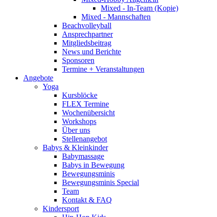
Mixed - In-Team (Kopie)
Mixed - Mannschaften
Beachvolleyball
Ansprechpartner
Mitgliedsbeitrag
News und Berichte
Sponsoren
Termine + Veranstaltungen
Angebote
Yoga
Kursblöcke
FLEX Termine
Wochenübersicht
Workshops
Über uns
Stellenangebot
Babys & Kleinkinder
Babymassage
Babys in Bewegung
Bewegungsminis
Bewegungsminis Special
Team
Kontakt & FAQ
Kindersport