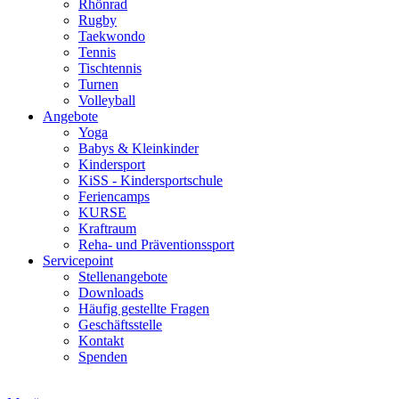
Rhönrad
Rugby
Taekwondo
Tennis
Tischtennis
Turnen
Volleyball
Angebote
Yoga
Babys & Kleinkinder
Kindersport
KiSS - Kindersportschule
Feriencamps
KURSE
Kraftraum
Reha- und Präventionssport
Servicepoint
Stellenangebote
Downloads
Häufig gestellte Fragen
Geschäftsstelle
Kontakt
Spenden