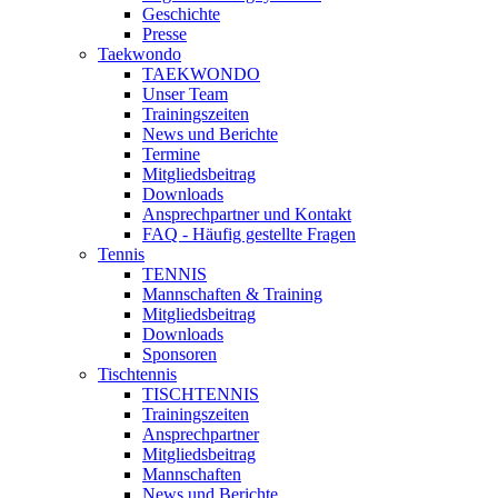
Geschichte
Presse
Taekwondo
TAEKWONDO
Unser Team
Trainingszeiten
News und Berichte
Termine
Mitgliedsbeitrag
Downloads
Ansprechpartner und Kontakt
FAQ - Häufig gestellte Fragen
Tennis
TENNIS
Mannschaften & Training
Mitgliedsbeitrag
Downloads
Sponsoren
Tischtennis
TISCHTENNIS
Trainingszeiten
Ansprechpartner
Mitgliedsbeitrag
Mannschaften
News und Berichte