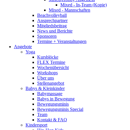
Mixed - In-Team (Kopie)
Mixed - Mannschaften
Beachvolleyball
Ansprechpartner
Mitgliedsbeitrag
News und Berichte
Sponsoren
Termine + Veranstaltungen
Angebote
Yoga
Kursblöcke
FLEX Termine
Wochenübersicht
Workshops
Über uns
Stellenangebot
Babys & Kleinkinder
Babymassage
Babys in Bewegung
Bewegungsminis
Bewegungsminis Special
Team
Kontakt & FAQ
Kindersport