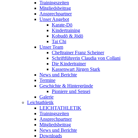
Trainingszeiten
Mitgliedsbeitrag
Ansprechpartner
Unser Angebot
Karate-Dō
Kindertraining
Kobudō & Jōdō
Tai Chi
Unser Team
Cheftrainer Franz Scheiner
Schriftführerin Claudia von Collani
Die Kindertrainer
Kassenwart Jürgen Stark
News und Berichte
Termine
Geschichte & Hintergründe
Pioniere und Sensei
Galerie
Leichtathletik
LEICHTATHLETIK
Trainingszeiten
Ansprechpartner
Mitgliedsbeitrag
News und Berichte
Downloads