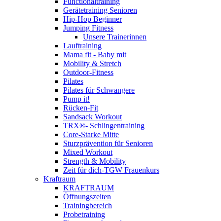
Functionaltraining
Gerätetraining Senioren
Hip-Hop Beginner
Jumping Fitness
Unsere Trainerinnen
Lauftraining
Mama fit - Baby mit
Mobility & Stretch
Outdoor-Fitness
Pilates
Pilates für Schwangere
Pump it!
Rücken-Fit
Sandsack Workout
TRX®- Schlingentraining
Core-Starke Mitte
Sturzprävention für Senioren
Mixed Workout
Strength & Mobility
Zeit für dich-TGW Frauenkurs
Kraftraum
KRAFTRAUM
Öffnungszeiten
Trainingbereich
Probetraining