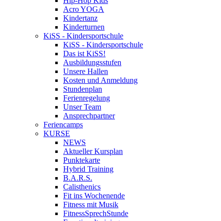
Hip-Hop Kids
Acro YOGA
Kindertanz
Kinderturnen
KiSS - Kindersportschule
KiSS - Kindersportschule
Das ist KiSS!
Ausbildungsstufen
Unsere Hallen
Kosten und Anmeldung
Stundenplan
Ferienregelung
Unser Team
Ansprechpartner
Feriencamps
KURSE
NEWS
Aktueller Kursplan
Punktekarte
Hybrid Training
B.A.R.S.
Calisthenics
Fit ins Wochenende
Fitness mit Musik
FitnessSprechStunde