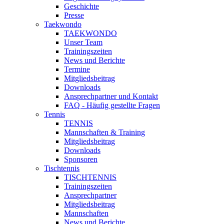
Geschichte
Presse
Taekwondo
TAEKWONDO
Unser Team
Trainingszeiten
News und Berichte
Termine
Mitgliedsbeitrag
Downloads
Ansprechpartner und Kontakt
FAQ - Häufig gestellte Fragen
Tennis
TENNIS
Mannschaften & Training
Mitgliedsbeitrag
Downloads
Sponsoren
Tischtennis
TISCHTENNIS
Trainingszeiten
Ansprechpartner
Mitgliedsbeitrag
Mannschaften
News und Berichte