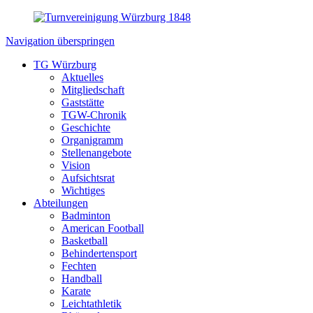
Navigation überspringen
TG Würzburg
Aktuelles
Mitgliedschaft
Gaststätte
TGW-Chronik
Geschichte
Organigramm
Stellenangebote
Vision
Aufsichtsrat
Wichtiges
Abteilungen
Badminton
American Football
Basketball
Behindertensport
Fechten
Handball
Karate
Leichtathletik