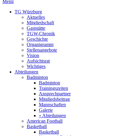
Menü
TG Würzburg
Aktuelles
Mitgliedschaft
Gaststätte
TGW-Chronik
Geschichte
Organigramm
Stellenangebote
Vision
Aufsichtsrat
Wichtiges
Abteilungen
Badminton
Badminton
Trainingszeiten
Ansprechpartner
Mitgliedsbeitrag
Mannschaften
Galerie
« Abteilungen
American Football
Basketball
Basketball