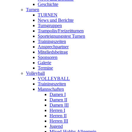
Geschichte
Turnen
TURNEN
News und Berichte
Turngruppen
Trampolin/Freizeitturnen
Sporteignungstest Turnen
Trainingszeiten
Ansprechpartner
Mitgliedsbeitrag
Sponsoren
Galerie
Termine
Volleyball
VOLLEYBALL
Trainingszeiten
Mannschaften
Damen I
Damen II
Damen III
Herren I
Herren II
Herren III
Jugend
Mixed-Hobby Allgemein