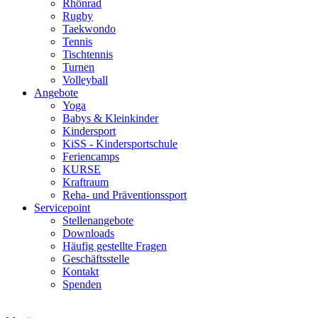
Rhönrad
Rugby
Taekwondo
Tennis
Tischtennis
Turnen
Volleyball
Angebote
Yoga
Babys & Kleinkinder
Kindersport
KiSS - Kindersportschule
Feriencamps
KURSE
Kraftraum
Reha- und Präventionssport
Servicepoint
Stellenangebote
Downloads
Häufig gestellte Fragen
Geschäftsstelle
Kontakt
Spenden