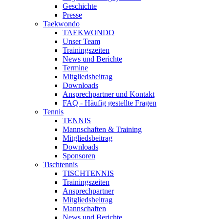
Geschichte
Presse
Taekwondo
TAEKWONDO
Unser Team
Trainingszeiten
News und Berichte
Termine
Mitgliedsbeitrag
Downloads
Ansprechpartner und Kontakt
FAQ - Häufig gestellte Fragen
Tennis
TENNIS
Mannschaften & Training
Mitgliedsbeitrag
Downloads
Sponsoren
Tischtennis
TISCHTENNIS
Trainingszeiten
Ansprechpartner
Mitgliedsbeitrag
Mannschaften
News und Berichte