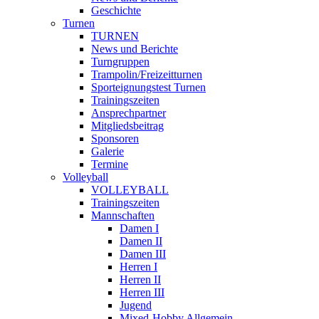
Geschichte
Turnen
TURNEN
News und Berichte
Turngruppen
Trampolin/Freizeitturnen
Sporteignungstest Turnen
Trainingszeiten
Ansprechpartner
Mitgliedsbeitrag
Sponsoren
Galerie
Termine
Volleyball
VOLLEYBALL
Trainingszeiten
Mannschaften
Damen I
Damen II
Damen III
Herren I
Herren II
Herren III
Jugend
Mixed-Hobby Allgemein