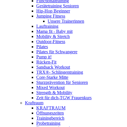
Functionaltraining
Gerätetraining Senioren
Hip-Hop Beginner
Jumping Fitness
Unsere Trainerinnen
Lauftraining
Mama fit - Baby mit
Mobility & Stretch
Outdoor-Fitness
Pilates
Pilates für Schwangere
Pump it!
Rücken-Fit
Sandsack Workout
TRX®- Schlingentraining
Core-Starke Mitte
Sturzprävention für Senioren
Mixed Workout
Strength & Mobility
Zeit für dich-TGW Frauenkurs
Kraftraum
KRAFTRAUM
Öffnungszeiten
Trainingbereich
Probetraining