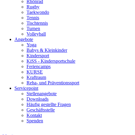
Rhönrad
Rugby
Taekwondo
Tennis
Tischtennis
Turnen
Volleyball
Angebote
Yoga
Babys & Kleinkinder
Kindersport
KiSS - Kindersportschule
Feriencamps
KURSE
Kraftraum
Reha- und Präventionssport
Servicepoint
Stellenangebote
Downloads
Häufig gestellte Fragen
Geschäftsstelle
Kontakt
Spenden