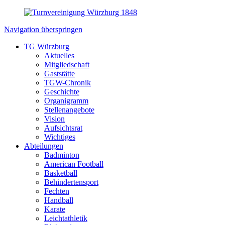
Navigation überspringen
TG Würzburg
Aktuelles
Mitgliedschaft
Gaststätte
TGW-Chronik
Geschichte
Organigramm
Stellenangebote
Vision
Aufsichtsrat
Wichtiges
Abteilungen
Badminton
American Football
Basketball
Behindertensport
Fechten
Handball
Karate
Leichtathletik