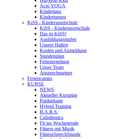
Hip-Hop Kids
Acro YOGA
Kindertanz
Kinderturnen
KiSS - Kindersportschule
KiSS - Kindersportschule
Das ist KiSS!
Ausbildungsstufen
Unsere Hallen
Kosten und Anmeldung
Stundenplan
Ferienregelung
Unser Team
Ansprechpartner
Feriencamps
KURSE
NEWS
Aktueller Kursplan
Punktekarte
Hybrid Training
B.A.R.S.
Calisthenics
Fit ins Wochenende
Fitness mit Musik
FitnessSprechStunde