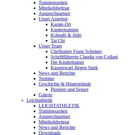
Trainingszeiten
Mitgliedsbeitrag
Ansprechpartner
Unser Angebot
Karate-Dō
Kindertraining
Kobudō & Jōdō
Tai Chi
Unser Team
Cheftrainer Franz Scheiner
Schriftführerin Claudia von Collani
Die Kindertrainer
Kassenwart Jürgen Stark
News und Berichte
Termine
Geschichte & Hintergründe
Pioniere und Sensei
Galerie
Leichtathletik
LEICHTATHLETIK
Trainingszeiten
Ansprechpartner
Mitgliedsbeitrag
News und Berichte
Downloads