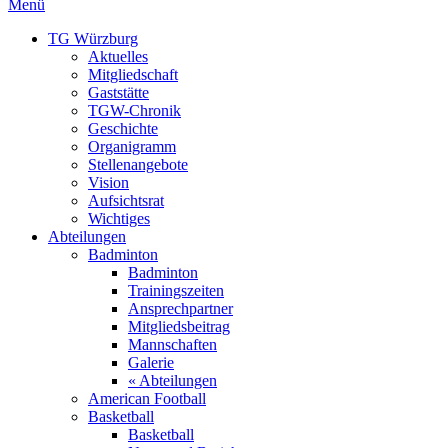
Menü
TG Würzburg
Aktuelles
Mitgliedschaft
Gaststätte
TGW-Chronik
Geschichte
Organigramm
Stellenangebote
Vision
Aufsichtsrat
Wichtiges
Abteilungen
Badminton
Badminton
Trainingszeiten
Ansprechpartner
Mitgliedsbeitrag
Mannschaften
Galerie
« Abteilungen
American Football
Basketball
Basketball