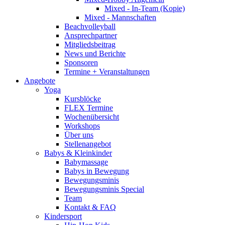
Mixed - In-Team (Kopie)
Mixed - Mannschaften
Beachvolleyball
Ansprechpartner
Mitgliedsbeitrag
News und Berichte
Sponsoren
Termine + Veranstaltungen
Angebote
Yoga
Kursblöcke
FLEX Termine
Wochenübersicht
Workshops
Über uns
Stellenangebot
Babys & Kleinkinder
Babymassage
Babys in Bewegung
Bewegungsminis
Bewegungsminis Special
Team
Kontakt & FAQ
Kindersport