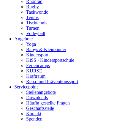
Rhönrad
Rugby
Taekwondo
Tennis
Tischtennis
Turnen
Volleyball
Angebote
Yoga
Babys & Kleinkinder
Kindersport
KiSS - Kindersportschule
Feriencamps
KURSE
Kraftraum
Reha- und Präventionssport
Servicepoint
Stellenangebote
Downloads
Häufig gestellte Fragen
Geschäftsstelle
Kontakt
Spenden