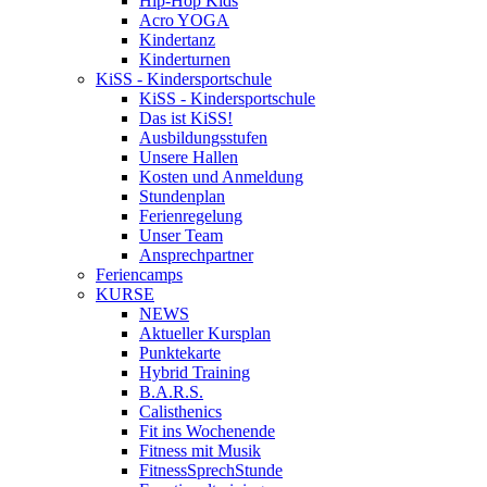
Hip-Hop Kids
Acro YOGA
Kindertanz
Kinderturnen
KiSS - Kindersportschule
KiSS - Kindersportschule
Das ist KiSS!
Ausbildungsstufen
Unsere Hallen
Kosten und Anmeldung
Stundenplan
Ferienregelung
Unser Team
Ansprechpartner
Feriencamps
KURSE
NEWS
Aktueller Kursplan
Punktekarte
Hybrid Training
B.A.R.S.
Calisthenics
Fit ins Wochenende
Fitness mit Musik
FitnessSprechStunde