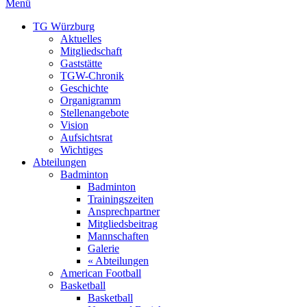
Menü
TG Würzburg
Aktuelles
Mitgliedschaft
Gaststätte
TGW-Chronik
Geschichte
Organigramm
Stellenangebote
Vision
Aufsichtsrat
Wichtiges
Abteilungen
Badminton
Badminton
Trainingszeiten
Ansprechpartner
Mitgliedsbeitrag
Mannschaften
Galerie
« Abteilungen
American Football
Basketball
Basketball