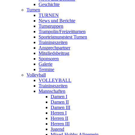
Geschichte
Turnen
TURNEN
News und Berichte
Turngruppen
Trampolin/Freizeitturnen
Sporteignungstest Turnen
Trainingszeiten
Ansprechpartner
Mitgliedsbeitrag
Sponsoren
Galerie
Termine
Volleyball
VOLLEYBALL
Trainingszeiten
Mannschaften
Damen I
Damen II
Damen III
Herren I
Herren II
Herren III
Jugend
Mixed-Hobby Allgemein