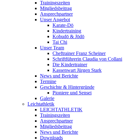
Trainingszeiten
Mitgliedsbeitrag
Ansprechpartner
Unser Angebot
Karate-Dō
Kindertraining
Kobudō & Jōdō
Tai Chi
Unser Team
Cheftrainer Franz Scheiner
Schriftführerin Claudia von Collani
Die Kindertrainer
Kassenwart Jürgen Stark
News und Berichte
Termine
Geschichte & Hintergründe
Pioniere und Sensei
Galerie
Leichtathletik
LEICHTATHLETIK
Trainingszeiten
Ansprechpartner
Mitgliedsbeitrag
News und Berichte
Downloads