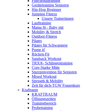
Functionaltraining
Gerätetraining Senioren
Hip-Hop Beginner
Jumping Fitness
Unsere Trainerinnen
Lauftraining
Mama fit - Baby mit
Mobility & Stretch
Outdoor-Fitness
Pilates
Pilates für Schwangere
Pump it!
Rücken-Fit
Sandsack Workout
TRX®- Schlingentraining
Core-Starke Mitte
Sturzprävention für Senioren
Mixed Workout
Strength & Mobility
Zeit für dich-TGW Frauenkurs
Kraftraum
KRAFTRAUM
Öffnungszeiten
Trainingbereich
Probetraining