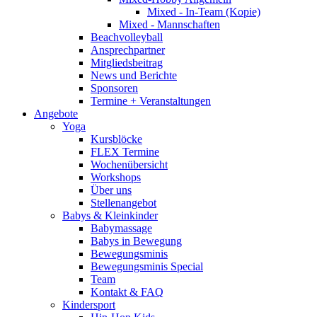
Mixed - In-Team (Kopie)
Mixed - Mannschaften
Beachvolleyball
Ansprechpartner
Mitgliedsbeitrag
News und Berichte
Sponsoren
Termine + Veranstaltungen
Angebote
Yoga
Kursblöcke
FLEX Termine
Wochenübersicht
Workshops
Über uns
Stellenangebot
Babys & Kleinkinder
Babymassage
Babys in Bewegung
Bewegungsminis
Bewegungsminis Special
Team
Kontakt & FAQ
Kindersport