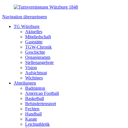
Navigation überspringen
TG Würzburg
Aktuelles
Mitgliedschaft
Gaststätte
TGW-Chronik
Geschichte
Organigramm
Stellenangebote
Vision
Aufsichtsrat
Wichtiges
Abteilungen
Badminton
American Football
Basketball
Behindertensport
Fechten
Handball
Karate
Leichtathletik