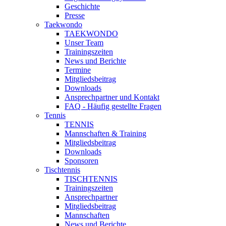
Geschichte
Presse
Taekwondo
TAEKWONDO
Unser Team
Trainingszeiten
News und Berichte
Termine
Mitgliedsbeitrag
Downloads
Ansprechpartner und Kontakt
FAQ - Häufig gestellte Fragen
Tennis
TENNIS
Mannschaften & Training
Mitgliedsbeitrag
Downloads
Sponsoren
Tischtennis
TISCHTENNIS
Trainingszeiten
Ansprechpartner
Mitgliedsbeitrag
Mannschaften
News und Berichte