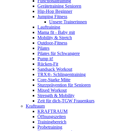
Functionaltraining
Gerätetraining Senioren
Hip-Hop Beginner
Jumping Fitness
Unsere Trainerinnen
Lauftraining
Mama fit - Baby mit
Mobility & Stretch
Outdoor-Fitness
Pilates
Pilates für Schwangere
Pump it!
Rücken-Fit
Sandsack Workout
TRX®- Schlingentraining
Core-Starke Mitte
Sturzprävention für Senioren
Mixed Workout
Strength & Mobility
Zeit für dich-TGW Frauenkurs
Kraftraum
KRAFTRAUM
Öffnungszeiten
Trainingbereich
Probetraining