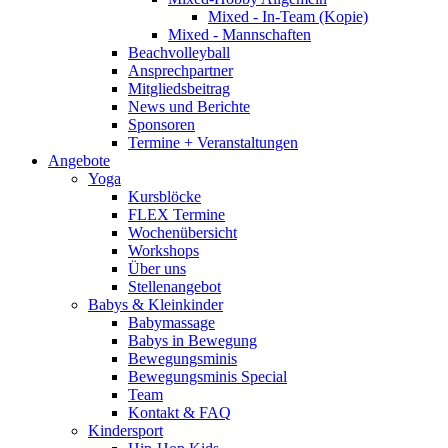
Mixed - In-Team (Kopie)
Mixed - Mannschaften
Beachvolleyball
Ansprechpartner
Mitgliedsbeitrag
News und Berichte
Sponsoren
Termine + Veranstaltungen
Angebote
Yoga
Kursblöcke
FLEX Termine
Wochenübersicht
Workshops
Über uns
Stellenangebot
Babys & Kleinkinder
Babymassage
Babys in Bewegung
Bewegungsminis
Bewegungsminis Special
Team
Kontakt & FAQ
Kindersport