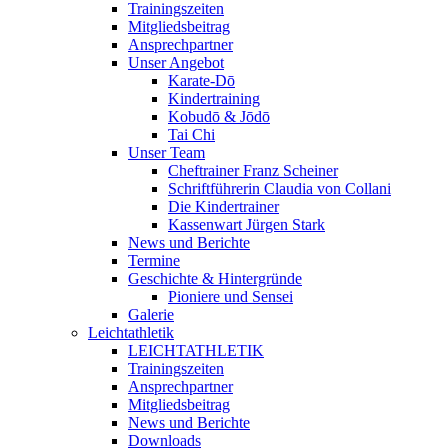
Trainingszeiten
Mitgliedsbeitrag
Ansprechpartner
Unser Angebot
Karate-Dō
Kindertraining
Kobudō & Jōdō
Tai Chi
Unser Team
Cheftrainer Franz Scheiner
Schriftführerin Claudia von Collani
Die Kindertrainer
Kassenwart Jürgen Stark
News und Berichte
Termine
Geschichte & Hintergründe
Pioniere und Sensei
Galerie
Leichtathletik
LEICHTATHLETIK
Trainingszeiten
Ansprechpartner
Mitgliedsbeitrag
News und Berichte
Downloads