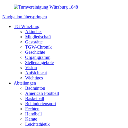
Navigation überspringen
TG Würzburg
Aktuelles
Mitgliedschaft
Gaststätte
TGW-Chronik
Geschichte
Organigramm
Stellenangebote
Vision
Aufsichtsrat
Wichtiges
Abteilungen
Badminton
American Football
Basketball
Behindertensport
Fechten
Handball
Karate
Leichtathletik