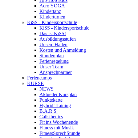
Hip-Hop Kids
Acro YOGA
Kindertanz
Kinderturnen
KiSS - Kindersportschule
KiSS - Kindersportschule
Das ist KiSS!
Ausbildungsstufen
Unsere Hallen
Kosten und Anmeldung
Stundenplan
Ferienregelung
Unser Team
Ansprechpartner
Feriencamps
KURSE
NEWS
Aktueller Kursplan
Punktekarte
Hybrid Training
B.A.R.S.
Calisthenics
Fit ins Wochenende
Fitness mit Musik
FitnessSprechStunde