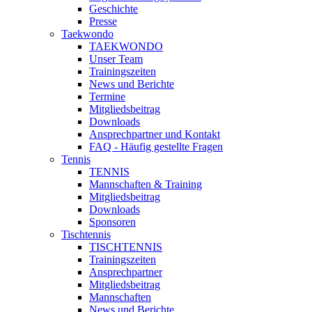
Geschichte
Presse
Taekwondo
TAEKWONDO
Unser Team
Trainingszeiten
News und Berichte
Termine
Mitgliedsbeitrag
Downloads
Ansprechpartner und Kontakt
FAQ - Häufig gestellte Fragen
Tennis
TENNIS
Mannschaften & Training
Mitgliedsbeitrag
Downloads
Sponsoren
Tischtennis
TISCHTENNIS
Trainingszeiten
Ansprechpartner
Mitgliedsbeitrag
Mannschaften
News und Berichte