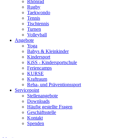
Rhönrad
Rugby
Taekwondo
Tennis
Tischtennis
Turnen
Volleyball
Angebote
Yoga
Babys & Kleinkinder
Kindersport
KiSS - Kindersportschule
Feriencamps
KURSE
Kraftraum
Reha- und Präventionssport
Servicepoint
Stellenangebote
Downloads
Häufig gestellte Fragen
Geschäftsstelle
Kontakt
Spenden