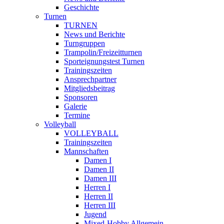
Geschichte
Turnen
TURNEN
News und Berichte
Turngruppen
Trampolin/Freizeitturnen
Sporteignungstest Turnen
Trainingszeiten
Ansprechpartner
Mitgliedsbeitrag
Sponsoren
Galerie
Termine
Volleyball
VOLLEYBALL
Trainingszeiten
Mannschaften
Damen I
Damen II
Damen III
Herren I
Herren II
Herren III
Jugend
Mixed-Hobby Allgemein