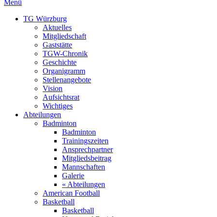
Menü
TG Würzburg
Aktuelles
Mitgliedschaft
Gaststätte
TGW-Chronik
Geschichte
Organigramm
Stellenangebote
Vision
Aufsichtsrat
Wichtiges
Abteilungen
Badminton
Badminton
Trainingszeiten
Ansprechpartner
Mitgliedsbeitrag
Mannschaften
Galerie
« Abteilungen
American Football
Basketball
Basketball