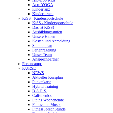
Hip-Hop Kids
Acro YOGA
Kindertanz
Kinderturnen
KiSS - Kindersportschule
KiSS - Kindersportschule
Das ist KiSS!
Ausbildungsstufen
Unsere Hallen
Kosten und Anmeldung
Stundenplan
Ferienregelung
Unser Team
Ansprechpartner
Feriencamps
KURSE
NEWS
Aktueller Kursplan
Punktekarte
Hybrid Training
B.A.R.S.
Calisthenics
Fit ins Wochenende
Fitness mit Musik
FitnessSprechStunde