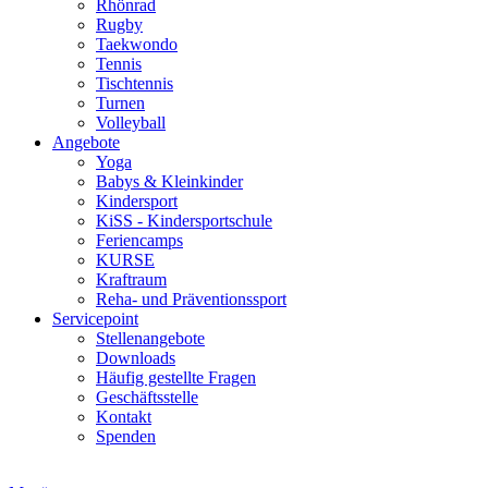
Rhönrad
Rugby
Taekwondo
Tennis
Tischtennis
Turnen
Volleyball
Angebote
Yoga
Babys & Kleinkinder
Kindersport
KiSS - Kindersportschule
Feriencamps
KURSE
Kraftraum
Reha- und Präventionssport
Servicepoint
Stellenangebote
Downloads
Häufig gestellte Fragen
Geschäftsstelle
Kontakt
Spenden