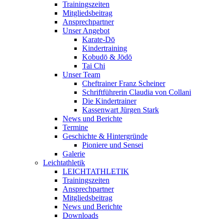
Trainingszeiten
Mitgliedsbeitrag
Ansprechpartner
Unser Angebot
Karate-Dō
Kindertraining
Kobudō & Jōdō
Tai Chi
Unser Team
Cheftrainer Franz Scheiner
Schriftführerin Claudia von Collani
Die Kindertrainer
Kassenwart Jürgen Stark
News und Berichte
Termine
Geschichte & Hintergründe
Pioniere und Sensei
Galerie
Leichtathletik
LEICHTATHLETIK
Trainingszeiten
Ansprechpartner
Mitgliedsbeitrag
News und Berichte
Downloads