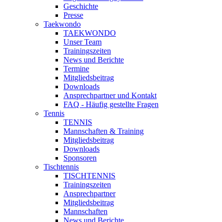
Geschichte
Presse
Taekwondo
TAEKWONDO
Unser Team
Trainingszeiten
News und Berichte
Termine
Mitgliedsbeitrag
Downloads
Ansprechpartner und Kontakt
FAQ - Häufig gestellte Fragen
Tennis
TENNIS
Mannschaften & Training
Mitgliedsbeitrag
Downloads
Sponsoren
Tischtennis
TISCHTENNIS
Trainingszeiten
Ansprechpartner
Mitgliedsbeitrag
Mannschaften
News und Berichte