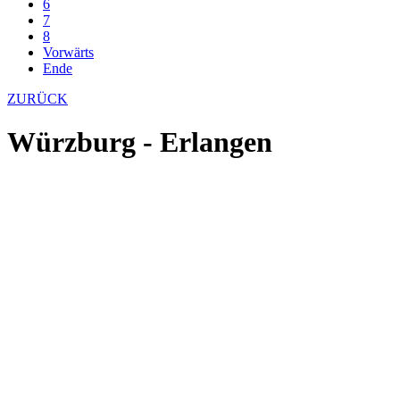
6
7
8
Vorwärts
Ende
ZURÜCK
Würzburg - Erlangen