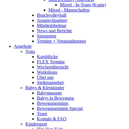
Mixed - In-Team (Kopie)
Mixed - Mannschaften
Beachvolleyball
Ansprechpartner
Mitgliedsbeitrag
News und Berichte
Sponsoren
Termine + Veranstaltungen
Angebote
Yoga
Kursblöcke
FLEX Termine
Wochenübersicht
Workshops
Über uns
Stellenangebot
Babys & Kleinkinder
Babymassage
Babys in Bewegung
Bewegungsminis
Bewegungsminis Special
Team
Kontakt & FAQ
Kindersport