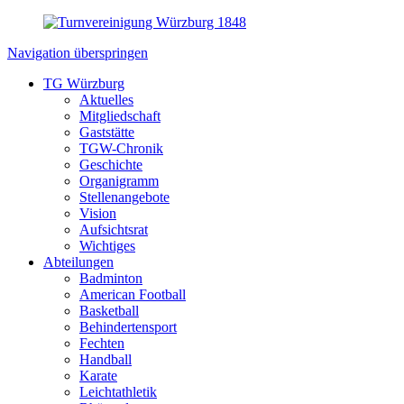
Navigation überspringen
TG Würzburg
Aktuelles
Mitgliedschaft
Gaststätte
TGW-Chronik
Geschichte
Organigramm
Stellenangebote
Vision
Aufsichtsrat
Wichtiges
Abteilungen
Badminton
American Football
Basketball
Behindertensport
Fechten
Handball
Karate
Leichtathletik