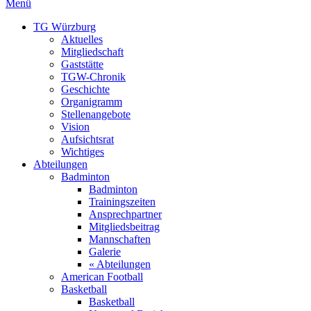
Menü
TG Würzburg
Aktuelles
Mitgliedschaft
Gaststätte
TGW-Chronik
Geschichte
Organigramm
Stellenangebote
Vision
Aufsichtsrat
Wichtiges
Abteilungen
Badminton
Badminton
Trainingszeiten
Ansprechpartner
Mitgliedsbeitrag
Mannschaften
Galerie
« Abteilungen
American Football
Basketball
Basketball