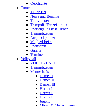
Geschichte
Turnen
TURNEN
News und Berichte
Turngruppen
Trampolin/Freizeitturnen
Sporteignungstest Turnen
Trainingszeiten
Ansprechpartner
Mitgliedsbeitrag
Sponsoren
Galerie
Termine
Volleyball
VOLLEYBALL
Trainingszeiten
Mannschaften
Damen I
Damen II
Damen III
Herren I
Herren II
Herren III
Jugend
Mixed-Hobby Allgemein