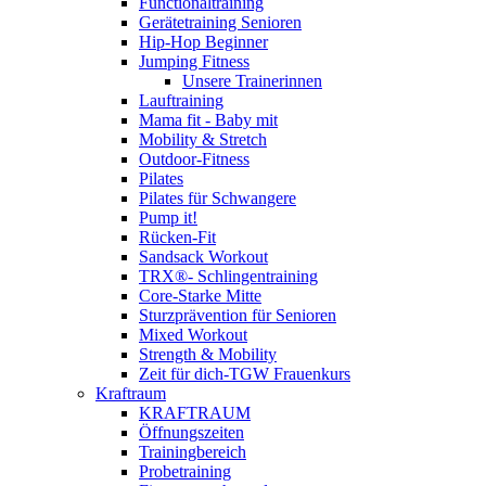
Functionaltraining
Gerätetraining Senioren
Hip-Hop Beginner
Jumping Fitness
Unsere Trainerinnen
Lauftraining
Mama fit - Baby mit
Mobility & Stretch
Outdoor-Fitness
Pilates
Pilates für Schwangere
Pump it!
Rücken-Fit
Sandsack Workout
TRX®- Schlingentraining
Core-Starke Mitte
Sturzprävention für Senioren
Mixed Workout
Strength & Mobility
Zeit für dich-TGW Frauenkurs
Kraftraum
KRAFTRAUM
Öffnungszeiten
Trainingbereich
Probetraining