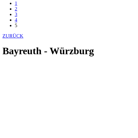
1
2
3
4
5
ZURÜCK
Bayreuth - Würzburg