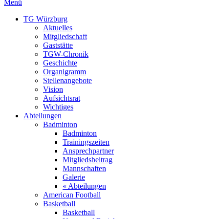
Menü
TG Würzburg
Aktuelles
Mitgliedschaft
Gaststätte
TGW-Chronik
Geschichte
Organigramm
Stellenangebote
Vision
Aufsichtsrat
Wichtiges
Abteilungen
Badminton
Badminton
Trainingszeiten
Ansprechpartner
Mitgliedsbeitrag
Mannschaften
Galerie
« Abteilungen
American Football
Basketball
Basketball