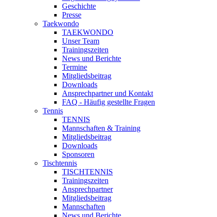
Geschichte
Presse
Taekwondo
TAEKWONDO
Unser Team
Trainingszeiten
News und Berichte
Termine
Mitgliedsbeitrag
Downloads
Ansprechpartner und Kontakt
FAQ - Häufig gestellte Fragen
Tennis
TENNIS
Mannschaften & Training
Mitgliedsbeitrag
Downloads
Sponsoren
Tischtennis
TISCHTENNIS
Trainingszeiten
Ansprechpartner
Mitgliedsbeitrag
Mannschaften
News und Berichte