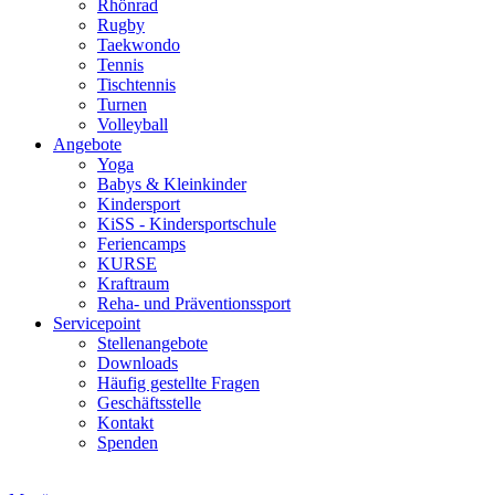
Rhönrad
Rugby
Taekwondo
Tennis
Tischtennis
Turnen
Volleyball
Angebote
Yoga
Babys & Kleinkinder
Kindersport
KiSS - Kindersportschule
Feriencamps
KURSE
Kraftraum
Reha- und Präventionssport
Servicepoint
Stellenangebote
Downloads
Häufig gestellte Fragen
Geschäftsstelle
Kontakt
Spenden