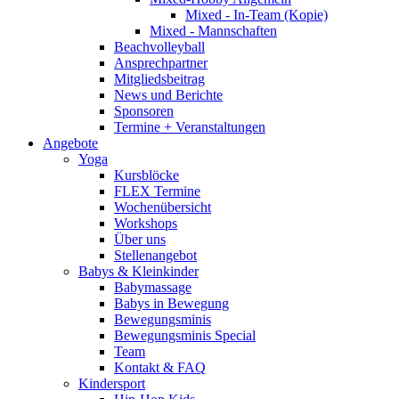
Mixed - In-Team (Kopie)
Mixed - Mannschaften
Beachvolleyball
Ansprechpartner
Mitgliedsbeitrag
News und Berichte
Sponsoren
Termine + Veranstaltungen
Angebote
Yoga
Kursblöcke
FLEX Termine
Wochenübersicht
Workshops
Über uns
Stellenangebot
Babys & Kleinkinder
Babymassage
Babys in Bewegung
Bewegungsminis
Bewegungsminis Special
Team
Kontakt & FAQ
Kindersport