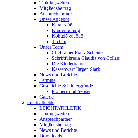
Trainingszeiten
Mitgliedsbeitrag
Ansprechpartner
Unser Angebot
Karate-Dō
Kindertraining
Kobudō & Jōdō
Tai Chi
Unser Team
Cheftrainer Franz Scheiner
Schriftführerin Claudia von Collani
Die Kindertrainer
Kassenwart Jürgen Stark
News und Berichte
Termine
Geschichte & Hintergründe
Pioniere und Sensei
Galerie
Leichtathletik
LEICHTATHLETIK
Trainingszeiten
Ansprechpartner
Mitgliedsbeitrag
News und Berichte
Downloads