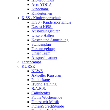
Hip-Hop Kids
Acro YOGA
Kindertanz
Kinderturnen
KiSS - Kindersportschule
KiSS - Kindersportschule
Das ist KiSS!
Ausbildungsstufen
Unsere Hallen
Kosten und Anmeldung
Stundenplan
Ferienregelung
Unser Team
Ansprechpartner
Feriencamps
KURSE
NEWS
Aktueller Kursplan
Punktekarte
Hybrid Training
B.A.R.S.
Calisthenics
Fit ins Wochenende
Fitness mit Musik
FitnessSprechStunde