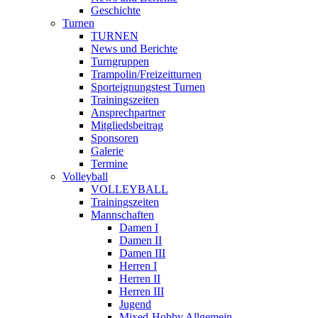
Geschichte
Turnen
TURNEN
News und Berichte
Turngruppen
Trampolin/Freizeitturnen
Sporteignungstest Turnen
Trainingszeiten
Ansprechpartner
Mitgliedsbeitrag
Sponsoren
Galerie
Termine
Volleyball
VOLLEYBALL
Trainingszeiten
Mannschaften
Damen I
Damen II
Damen III
Herren I
Herren II
Herren III
Jugend
Mixed-Hobby Allgemein