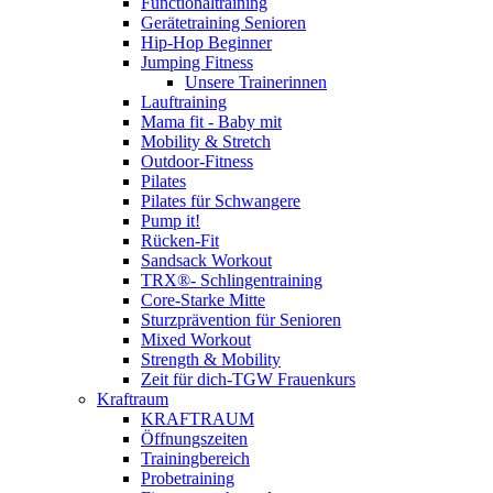
Functionaltraining
Gerätetraining Senioren
Hip-Hop Beginner
Jumping Fitness
Unsere Trainerinnen
Lauftraining
Mama fit - Baby mit
Mobility & Stretch
Outdoor-Fitness
Pilates
Pilates für Schwangere
Pump it!
Rücken-Fit
Sandsack Workout
TRX®- Schlingentraining
Core-Starke Mitte
Sturzprävention für Senioren
Mixed Workout
Strength & Mobility
Zeit für dich-TGW Frauenkurs
Kraftraum
KRAFTRAUM
Öffnungszeiten
Trainingbereich
Probetraining