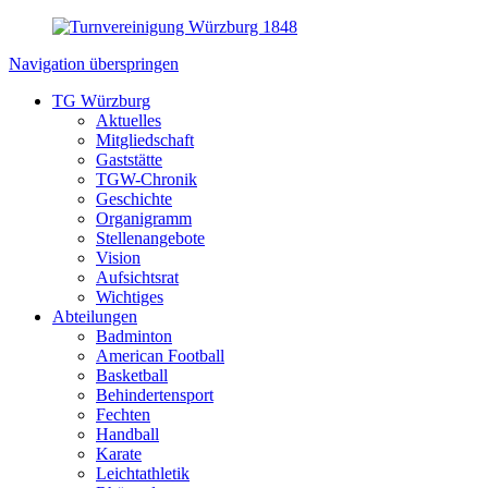
Navigation überspringen
TG Würzburg
Aktuelles
Mitgliedschaft
Gaststätte
TGW-Chronik
Geschichte
Organigramm
Stellenangebote
Vision
Aufsichtsrat
Wichtiges
Abteilungen
Badminton
American Football
Basketball
Behindertensport
Fechten
Handball
Karate
Leichtathletik