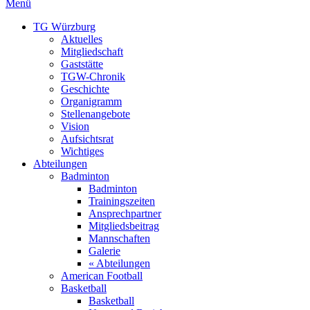
Menü
TG Würzburg
Aktuelles
Mitgliedschaft
Gaststätte
TGW-Chronik
Geschichte
Organigramm
Stellenangebote
Vision
Aufsichtsrat
Wichtiges
Abteilungen
Badminton
Badminton
Trainingszeiten
Ansprechpartner
Mitgliedsbeitrag
Mannschaften
Galerie
« Abteilungen
American Football
Basketball
Basketball