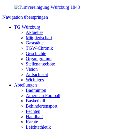
Navigation überspringen
TG Würzburg
Aktuelles
Mitgliedschaft
Gaststätte
TGW-Chronik
Geschichte
Organigramm
Stellenangebote
Vision
Aufsichtsrat
Wichtiges
Abteilungen
Badminton
American Football
Basketball
Behindertensport
Fechten
Handball
Karate
Leichtathletik