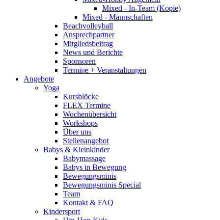
Mixed - In-Team (Kopie)
Mixed - Mannschaften
Beachvolleyball
Ansprechpartner
Mitgliedsbeitrag
News und Berichte
Sponsoren
Termine + Veranstaltungen
Angebote
Yoga
Kursblöcke
FLEX Termine
Wochenübersicht
Workshops
Über uns
Stellenangebot
Babys & Kleinkinder
Babymassage
Babys in Bewegung
Bewegungsminis
Bewegungsminis Special
Team
Kontakt & FAQ
Kindersport