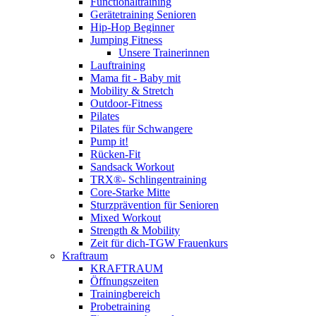
Functionaltraining
Gerätetraining Senioren
Hip-Hop Beginner
Jumping Fitness
Unsere Trainerinnen
Lauftraining
Mama fit - Baby mit
Mobility & Stretch
Outdoor-Fitness
Pilates
Pilates für Schwangere
Pump it!
Rücken-Fit
Sandsack Workout
TRX®- Schlingentraining
Core-Starke Mitte
Sturzprävention für Senioren
Mixed Workout
Strength & Mobility
Zeit für dich-TGW Frauenkurs
Kraftraum
KRAFTRAUM
Öffnungszeiten
Trainingbereich
Probetraining