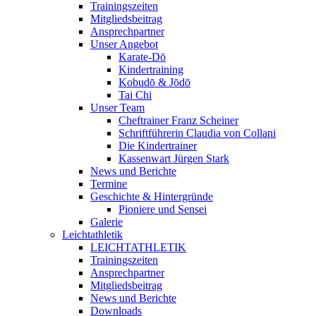
Trainingszeiten
Mitgliedsbeitrag
Ansprechpartner
Unser Angebot
Karate-Dō
Kindertraining
Kobudō & Jōdō
Tai Chi
Unser Team
Cheftrainer Franz Scheiner
Schriftführerin Claudia von Collani
Die Kindertrainer
Kassenwart Jürgen Stark
News und Berichte
Termine
Geschichte & Hintergründe
Pioniere und Sensei
Galerie
Leichtathletik
LEICHTATHLETIK
Trainingszeiten
Ansprechpartner
Mitgliedsbeitrag
News und Berichte
Downloads