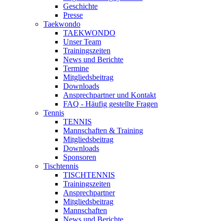
Geschichte
Presse
Taekwondo
TAEKWONDO
Unser Team
Trainingszeiten
News und Berichte
Termine
Mitgliedsbeitrag
Downloads
Ansprechpartner und Kontakt
FAQ - Häufig gestellte Fragen
Tennis
TENNIS
Mannschaften & Training
Mitgliedsbeitrag
Downloads
Sponsoren
Tischtennis
TISCHTENNIS
Trainingszeiten
Ansprechpartner
Mitgliedsbeitrag
Mannschaften
News und Berichte