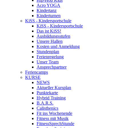
Hip-Hop Kids
Acro YOGA
Kindertanz
Kinderturnen
KiSS - Kindersportschule
KiSS - Kindersportschule
Das ist KiSS!
Ausbildungsstufen
Unsere Hallen
Kosten und Anmeldung
Stundenplan
Ferienregelung
Unser Team
Ansprechpartner
Feriencamps
KURSE
NEWS
Aktueller Kursplan
Punktekarte
Hybrid Training
B.A.R.S.
Calisthenics
Fit ins Wochenende
Fitness mit Musik
FitnessSprechStunde