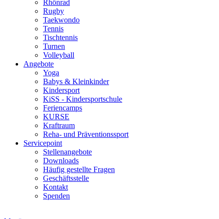
Rhönrad
Rugby
Taekwondo
Tennis
Tischtennis
Turnen
Volleyball
Angebote
Yoga
Babys & Kleinkinder
Kindersport
KiSS - Kindersportschule
Feriencamps
KURSE
Kraftraum
Reha- und Präventionssport
Servicepoint
Stellenangebote
Downloads
Häufig gestellte Fragen
Geschäftsstelle
Kontakt
Spenden