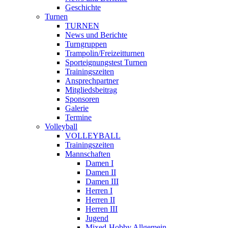
Geschichte
Turnen
TURNEN
News und Berichte
Turngruppen
Trampolin/Freizeitturnen
Sporteignungstest Turnen
Trainingszeiten
Ansprechpartner
Mitgliedsbeitrag
Sponsoren
Galerie
Termine
Volleyball
VOLLEYBALL
Trainingszeiten
Mannschaften
Damen I
Damen II
Damen III
Herren I
Herren II
Herren III
Jugend
Mixed-Hobby Allgemein