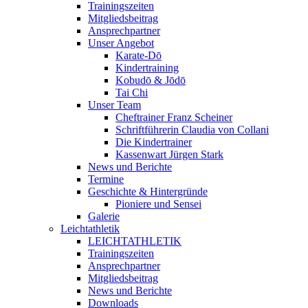
Trainingszeiten
Mitgliedsbeitrag
Ansprechpartner
Unser Angebot
Karate-Dō
Kindertraining
Kobudō & Jōdō
Tai Chi
Unser Team
Cheftrainer Franz Scheiner
Schriftführerin Claudia von Collani
Die Kindertrainer
Kassenwart Jürgen Stark
News und Berichte
Termine
Geschichte & Hintergründe
Pioniere und Sensei
Galerie
Leichtathletik
LEICHTATHLETIK
Trainingszeiten
Ansprechpartner
Mitgliedsbeitrag
News und Berichte
Downloads