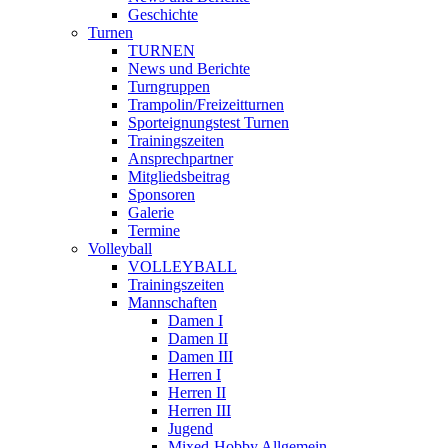
Geschichte
Turnen
TURNEN
News und Berichte
Turngruppen
Trampolin/Freizeitturnen
Sporteignungstest Turnen
Trainingszeiten
Ansprechpartner
Mitgliedsbeitrag
Sponsoren
Galerie
Termine
Volleyball
VOLLEYBALL
Trainingszeiten
Mannschaften
Damen I
Damen II
Damen III
Herren I
Herren II
Herren III
Jugend
Mixed-Hobby Allgemein