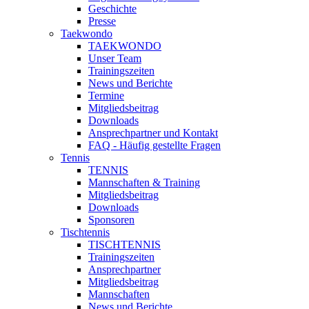
Geschichte
Presse
Taekwondo
TAEKWONDO
Unser Team
Trainingszeiten
News und Berichte
Termine
Mitgliedsbeitrag
Downloads
Ansprechpartner und Kontakt
FAQ - Häufig gestellte Fragen
Tennis
TENNIS
Mannschaften & Training
Mitgliedsbeitrag
Downloads
Sponsoren
Tischtennis
TISCHTENNIS
Trainingszeiten
Ansprechpartner
Mitgliedsbeitrag
Mannschaften
News und Berichte