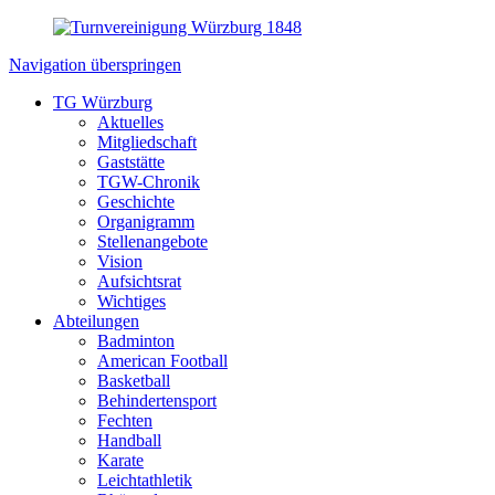
Navigation überspringen
TG Würzburg
Aktuelles
Mitgliedschaft
Gaststätte
TGW-Chronik
Geschichte
Organigramm
Stellenangebote
Vision
Aufsichtsrat
Wichtiges
Abteilungen
Badminton
American Football
Basketball
Behindertensport
Fechten
Handball
Karate
Leichtathletik