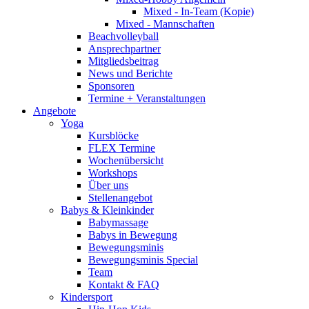
Mixed - In-Team (Kopie)
Mixed - Mannschaften
Beachvolleyball
Ansprechpartner
Mitgliedsbeitrag
News und Berichte
Sponsoren
Termine + Veranstaltungen
Angebote
Yoga
Kursblöcke
FLEX Termine
Wochenübersicht
Workshops
Über uns
Stellenangebot
Babys & Kleinkinder
Babymassage
Babys in Bewegung
Bewegungsminis
Bewegungsminis Special
Team
Kontakt & FAQ
Kindersport