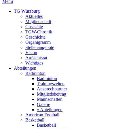
Menü
TG Würzburg
Aktuelles
Mitgliedschaft
Gaststätte
TGW-Chronik
Geschichte
Organigramm
Stellenangebote
Vision
Aufsichtsrat
Wichtiges
Abteilungen
Badminton
Badminton
Trainingszeiten
Ansprechpartner
Mitgliedsbeitrag
Mannschaften
Galerie
« Abteilungen
American Football
Basketball
Basketball