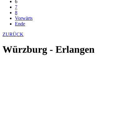
6
7
8
Vorwärts
Ende
ZURÜCK
Würzburg - Erlangen