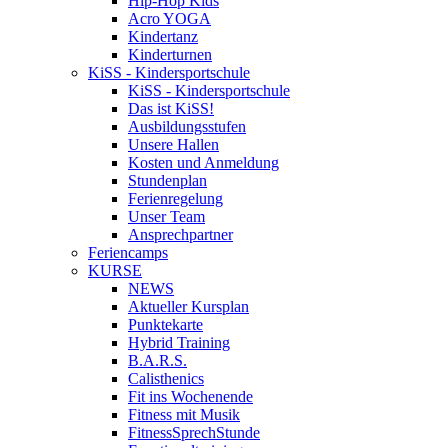
Hip-Hop Kids
Acro YOGA
Kindertanz
Kinderturnen
KiSS - Kindersportschule
KiSS - Kindersportschule
Das ist KiSS!
Ausbildungsstufen
Unsere Hallen
Kosten und Anmeldung
Stundenplan
Ferienregelung
Unser Team
Ansprechpartner
Feriencamps
KURSE
NEWS
Aktueller Kursplan
Punktekarte
Hybrid Training
B.A.R.S.
Calisthenics
Fit ins Wochenende
Fitness mit Musik
FitnessSprechStunde