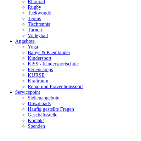
Rhönrad
Rugby
Taekwondo
Tennis
Tischtennis
Turnen
Volleyball
Angebote
Yoga
Babys & Kleinkinder
Kindersport
KiSS - Kindersportschule
Feriencamps
KURSE
Kraftraum
Reha- und Präventionssport
Servicepoint
Stellenangebote
Downloads
Häufig gestellte Fragen
Geschäftsstelle
Kontakt
Spenden