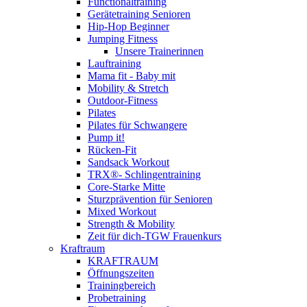
Functionaltraining
Gerätetraining Senioren
Hip-Hop Beginner
Jumping Fitness
Unsere Trainerinnen
Lauftraining
Mama fit - Baby mit
Mobility & Stretch
Outdoor-Fitness
Pilates
Pilates für Schwangere
Pump it!
Rücken-Fit
Sandsack Workout
TRX®- Schlingentraining
Core-Starke Mitte
Sturzprävention für Senioren
Mixed Workout
Strength & Mobility
Zeit für dich-TGW Frauenkurs
Kraftraum
KRAFTRAUM
Öffnungszeiten
Trainingbereich
Probetraining