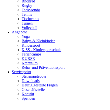
Rhönrad
Rugby
Taekwondo
Tennis
Tischtennis
Turnen
Volleyball
Angebote
Yoga
Babys & Kleinkinder
Kindersport
KiSS - Kindersportschule
Feriencamps
KURSE
Kraftraum
Reha- und Präventionssport
Servicepoint
Stellenangebote
Downloads
Häufig gestellte Fragen
Geschäftsstelle
Kontakt
Spenden