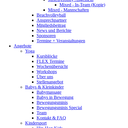
Mixed - In-Team (Kopie)
Mixed - Mannschaften
Beachvolleyball
Ansprechpartner
Mitgliedsbeitrag
News und Berichte
Sponsoren
Termine + Veranstaltungen
Angebote
Yoga
Kursblöcke
FLEX Termine
Wochenübersicht
Workshops
Über uns
Stellenangebot
Babys & Kleinkinder
Babymassage
Babys in Bewegung
Bewegungsminis
Bewegungsminis Special
Team
Kontakt & FAQ
Kindersport