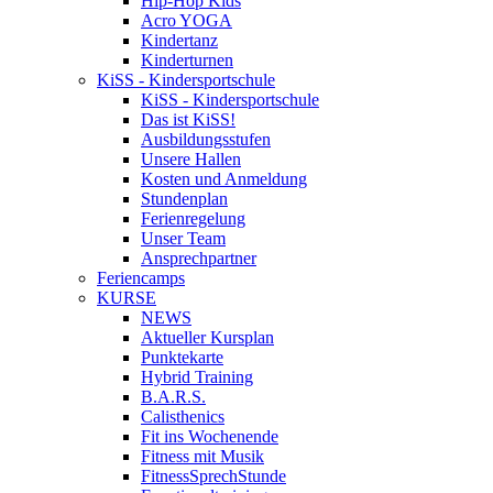
Hip-Hop Kids
Acro YOGA
Kindertanz
Kinderturnen
KiSS - Kindersportschule
KiSS - Kindersportschule
Das ist KiSS!
Ausbildungsstufen
Unsere Hallen
Kosten und Anmeldung
Stundenplan
Ferienregelung
Unser Team
Ansprechpartner
Feriencamps
KURSE
NEWS
Aktueller Kursplan
Punktekarte
Hybrid Training
B.A.R.S.
Calisthenics
Fit ins Wochenende
Fitness mit Musik
FitnessSprechStunde