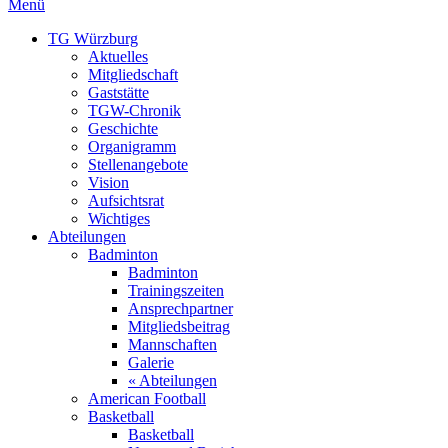
Menü
TG Würzburg
Aktuelles
Mitgliedschaft
Gaststätte
TGW-Chronik
Geschichte
Organigramm
Stellenangebote
Vision
Aufsichtsrat
Wichtiges
Abteilungen
Badminton
Badminton
Trainingszeiten
Ansprechpartner
Mitgliedsbeitrag
Mannschaften
Galerie
« Abteilungen
American Football
Basketball
Basketball