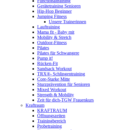
Functionaltraining
Gerätetraining Senioren
Hip-Hop Beginner
Jumping Fitness
Unsere Trainerinnen
Lauftraining
Mama fit - Baby mit
Mobility & Stretch
Outdoor-Fitness
Pilates
Pilates für Schwangere
Pump it!
Rücken-Fit
Sandsack Workout
TRX®- Schlingentraining
Core-Starke Mitte
Sturzprävention für Senioren
Mixed Workout
Strength & Mobility
Zeit für dich-TGW Frauenkurs
Kraftraum
KRAFTRAUM
Öffnungszeiten
Trainingbereich
Probetraining