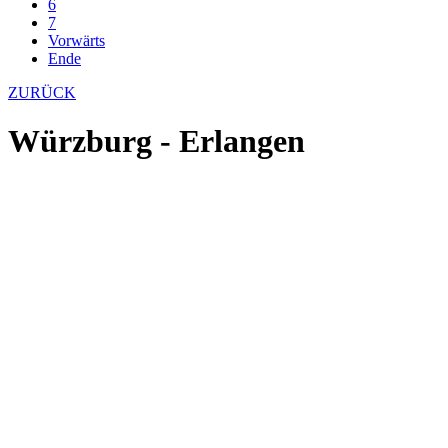
6
7
Vorwärts
Ende
ZURÜCK
Würzburg - Erlangen