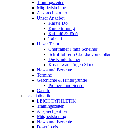
Trainingszeiten
Mitgliedsbeitrag
Ansprechpartner
Unser Angebot
Karate-Dō
Kindertraining
Kobudō & Jōdō
Tai Chi
Unser Team
Cheftrainer Franz Scheiner
Schriftführerin Claudia von Collani
Die Kindertrainer
Kassenwart Jürgen Stark
News und Berichte
Termine
Geschichte & Hintergründe
Pioniere und Sensei
Galerie
Leichtathletik
LEICHTATHLETIK
Trainingszeiten
Ansprechpartner
Mitgliedsbeitrag
News und Berichte
Downloads