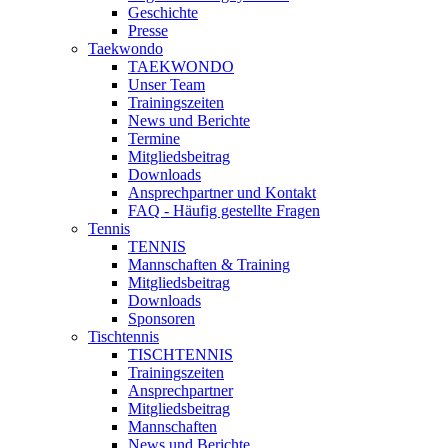
Geschichte
Presse
Taekwondo
TAEKWONDO
Unser Team
Trainingszeiten
News und Berichte
Termine
Mitgliedsbeitrag
Downloads
Ansprechpartner und Kontakt
FAQ - Häufig gestellte Fragen
Tennis
TENNIS
Mannschaften & Training
Mitgliedsbeitrag
Downloads
Sponsoren
Tischtennis
TISCHTENNIS
Trainingszeiten
Ansprechpartner
Mitgliedsbeitrag
Mannschaften
News und Berichte