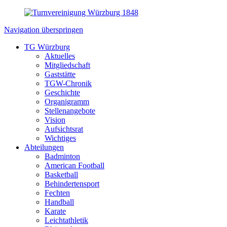
Navigation überspringen
TG Würzburg
Aktuelles
Mitgliedschaft
Gaststätte
TGW-Chronik
Geschichte
Organigramm
Stellenangebote
Vision
Aufsichtsrat
Wichtiges
Abteilungen
Badminton
American Football
Basketball
Behindertensport
Fechten
Handball
Karate
Leichtathletik