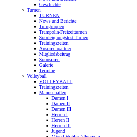
Geschichte
Turnen
TURNEN
News und Berichte
Turngruppen
Trampolin/Freizeitturnen
Sporteignungstest Turnen
Trainingszeiten
Ansprechpartner
Mitgliedsbeitrag
Sponsoren
Galerie
Termine
Volleyball
VOLLEYBALL
Trainingszeiten
Mannschaften
Damen I
Damen II
Damen III
Herren I
Herren II
Herren III
Jugend
Mixed-Hobby Allgemein