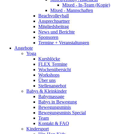
Mixed - In-Team (Kopie)
Mixed - Mannschaften
Beachvolleyball
Ansprechpartner
Mitgliedsbeitrag
News und Berichte
Sponsoren
Termine + Veranstaltungen
Angebote
Yoga
Kursblöcke
FLEX Termine
Wochenübersicht
Workshops
Über uns
Stellenangebot
Babys & Kleinkinder
Babymassage
Babys in Bewegung
Bewegungsminis
Bewegungsminis Special
Team
Kontakt & FAQ
Kindersport