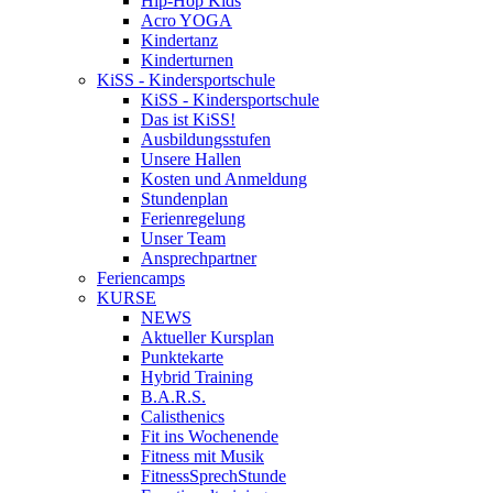
Hip-Hop Kids
Acro YOGA
Kindertanz
Kinderturnen
KiSS - Kindersportschule
KiSS - Kindersportschule
Das ist KiSS!
Ausbildungsstufen
Unsere Hallen
Kosten und Anmeldung
Stundenplan
Ferienregelung
Unser Team
Ansprechpartner
Feriencamps
KURSE
NEWS
Aktueller Kursplan
Punktekarte
Hybrid Training
B.A.R.S.
Calisthenics
Fit ins Wochenende
Fitness mit Musik
FitnessSprechStunde