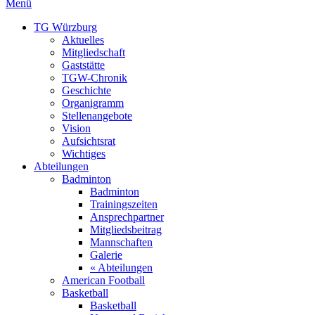
Menü
TG Würzburg
Aktuelles
Mitgliedschaft
Gaststätte
TGW-Chronik
Geschichte
Organigramm
Stellenangebote
Vision
Aufsichtsrat
Wichtiges
Abteilungen
Badminton
Badminton
Trainingszeiten
Ansprechpartner
Mitgliedsbeitrag
Mannschaften
Galerie
« Abteilungen
American Football
Basketball
Basketball