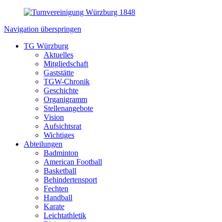
Navigation überspringen
TG Würzburg
Aktuelles
Mitgliedschaft
Gaststätte
TGW-Chronik
Geschichte
Organigramm
Stellenangebote
Vision
Aufsichtsrat
Wichtiges
Abteilungen
Badminton
American Football
Basketball
Behindertensport
Fechten
Handball
Karate
Leichtathletik