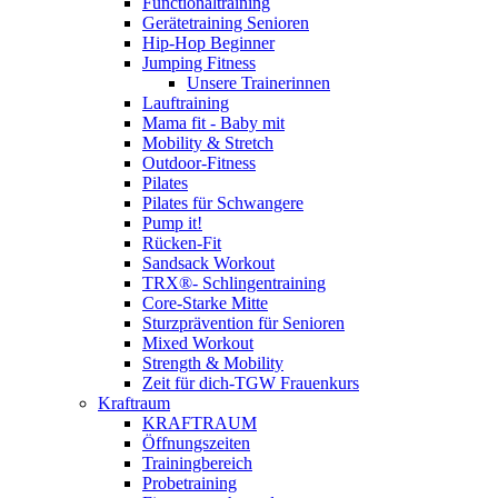
Functionaltraining
Gerätetraining Senioren
Hip-Hop Beginner
Jumping Fitness
Unsere Trainerinnen
Lauftraining
Mama fit - Baby mit
Mobility & Stretch
Outdoor-Fitness
Pilates
Pilates für Schwangere
Pump it!
Rücken-Fit
Sandsack Workout
TRX®- Schlingentraining
Core-Starke Mitte
Sturzprävention für Senioren
Mixed Workout
Strength & Mobility
Zeit für dich-TGW Frauenkurs
Kraftraum
KRAFTRAUM
Öffnungszeiten
Trainingbereich
Probetraining