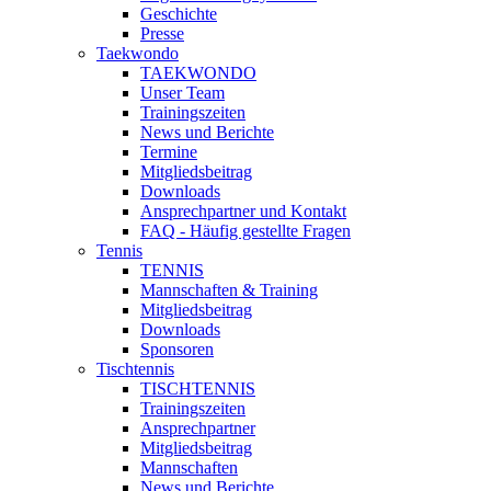
Geschichte
Presse
Taekwondo
TAEKWONDO
Unser Team
Trainingszeiten
News und Berichte
Termine
Mitgliedsbeitrag
Downloads
Ansprechpartner und Kontakt
FAQ - Häufig gestellte Fragen
Tennis
TENNIS
Mannschaften & Training
Mitgliedsbeitrag
Downloads
Sponsoren
Tischtennis
TISCHTENNIS
Trainingszeiten
Ansprechpartner
Mitgliedsbeitrag
Mannschaften
News und Berichte