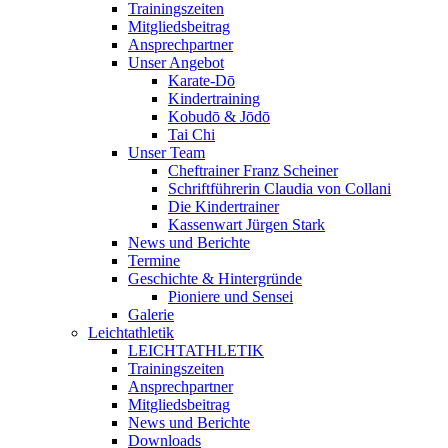
Trainingszeiten
Mitgliedsbeitrag
Ansprechpartner
Unser Angebot
Karate-Dō
Kindertraining
Kobudō & Jōdō
Tai Chi
Unser Team
Cheftrainer Franz Scheiner
Schriftführerin Claudia von Collani
Die Kindertrainer
Kassenwart Jürgen Stark
News und Berichte
Termine
Geschichte & Hintergründe
Pioniere und Sensei
Galerie
Leichtathletik
LEICHTATHLETIK
Trainingszeiten
Ansprechpartner
Mitgliedsbeitrag
News und Berichte
Downloads