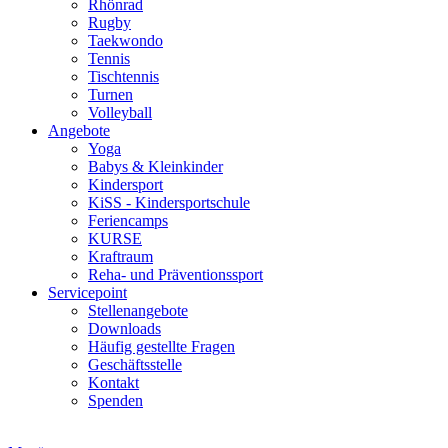
Rhönrad
Rugby
Taekwondo
Tennis
Tischtennis
Turnen
Volleyball
Angebote
Yoga
Babys & Kleinkinder
Kindersport
KiSS - Kindersportschule
Feriencamps
KURSE
Kraftraum
Reha- und Präventionssport
Servicepoint
Stellenangebote
Downloads
Häufig gestellte Fragen
Geschäftsstelle
Kontakt
Spenden