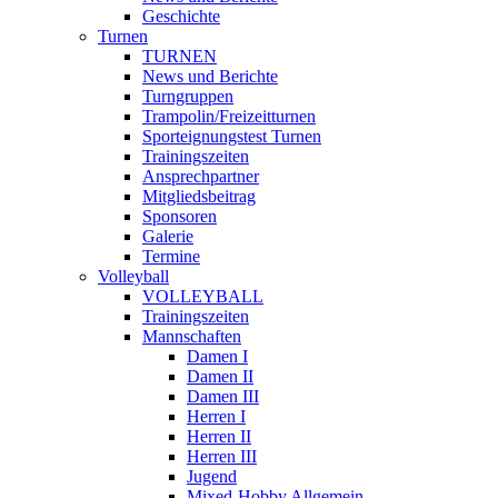
Geschichte
Turnen
TURNEN
News und Berichte
Turngruppen
Trampolin/Freizeitturnen
Sporteignungstest Turnen
Trainingszeiten
Ansprechpartner
Mitgliedsbeitrag
Sponsoren
Galerie
Termine
Volleyball
VOLLEYBALL
Trainingszeiten
Mannschaften
Damen I
Damen II
Damen III
Herren I
Herren II
Herren III
Jugend
Mixed-Hobby Allgemein