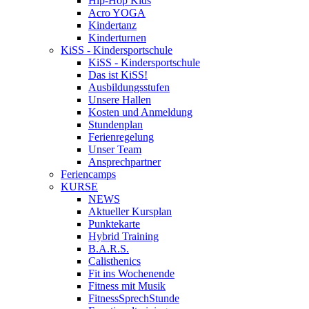
Hip-Hop Kids
Acro YOGA
Kindertanz
Kinderturnen
KiSS - Kindersportschule
KiSS - Kindersportschule
Das ist KiSS!
Ausbildungsstufen
Unsere Hallen
Kosten und Anmeldung
Stundenplan
Ferienregelung
Unser Team
Ansprechpartner
Feriencamps
KURSE
NEWS
Aktueller Kursplan
Punktekarte
Hybrid Training
B.A.R.S.
Calisthenics
Fit ins Wochenende
Fitness mit Musik
FitnessSprechStunde