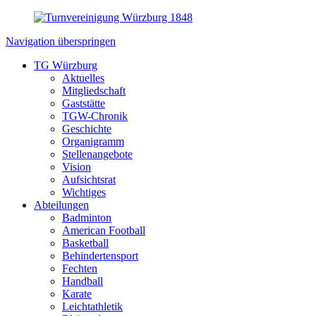
Navigation überspringen
TG Würzburg
Aktuelles
Mitgliedschaft
Gaststätte
TGW-Chronik
Geschichte
Organigramm
Stellenangebote
Vision
Aufsichtsrat
Wichtiges
Abteilungen
Badminton
American Football
Basketball
Behindertensport
Fechten
Handball
Karate
Leichtathletik