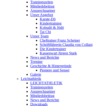
Trainingszeiten
Mitgliedsbeitrag
Ansprechpartner
Unser Angebot
Karate-Dō
Kindertraining
Kobudō & Jōdō
Tai Chi
Unser Team
Cheftrainer Franz Scheiner
Schriftführerin Claudia von Collani
Die Kindertrainer
Kassenwart Jürgen Stark
News und Berichte
Termine
Geschichte & Hintergründe
Pioniere und Sensei
Galerie
Leichtathletik
LEICHTATHLETIK
Trainingszeiten
Ansprechpartner
Mitgliedsbeitrag
News und Berichte
Downloads