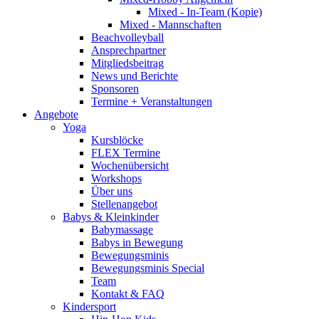
Mixed - In-Team (Kopie)
Mixed - Mannschaften
Beachvolleyball
Ansprechpartner
Mitgliedsbeitrag
News und Berichte
Sponsoren
Termine + Veranstaltungen
Angebote
Yoga
Kursblöcke
FLEX Termine
Wochenübersicht
Workshops
Über uns
Stellenangebot
Babys & Kleinkinder
Babymassage
Babys in Bewegung
Bewegungsminis
Bewegungsminis Special
Team
Kontakt & FAQ
Kindersport