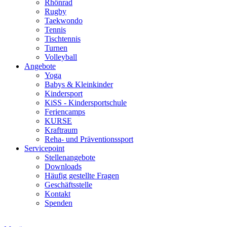
Rhönrad
Rugby
Taekwondo
Tennis
Tischtennis
Turnen
Volleyball
Angebote
Yoga
Babys & Kleinkinder
Kindersport
KiSS - Kindersportschule
Feriencamps
KURSE
Kraftraum
Reha- und Präventionssport
Servicepoint
Stellenangebote
Downloads
Häufig gestellte Fragen
Geschäftsstelle
Kontakt
Spenden