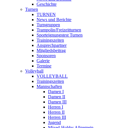
Geschichte
Turnen
TURNEN
News und Berichte
Turngruppen
Trampolin/Freizeitturnen
Sporteignungstest Turnen
Trainingszeiten
Ansprechpartner
Mitgliedsbeitrag
Sponsoren
Galerie
Termine
Volleyball
VOLLEYBALL
Trainingszeiten
Mannschaften
Damen I
Damen II
Damen III
Herren I
Herren II
Herren III
Jugend
Mixed-Hobby Allgemein