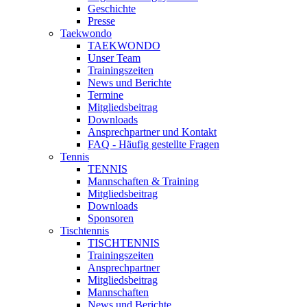
Geschichte
Presse
Taekwondo
TAEKWONDO
Unser Team
Trainingszeiten
News und Berichte
Termine
Mitgliedsbeitrag
Downloads
Ansprechpartner und Kontakt
FAQ - Häufig gestellte Fragen
Tennis
TENNIS
Mannschaften & Training
Mitgliedsbeitrag
Downloads
Sponsoren
Tischtennis
TISCHTENNIS
Trainingszeiten
Ansprechpartner
Mitgliedsbeitrag
Mannschaften
News und Berichte