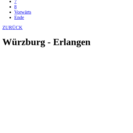
7
8
Vorwärts
Ende
ZURÜCK
Würzburg - Erlangen