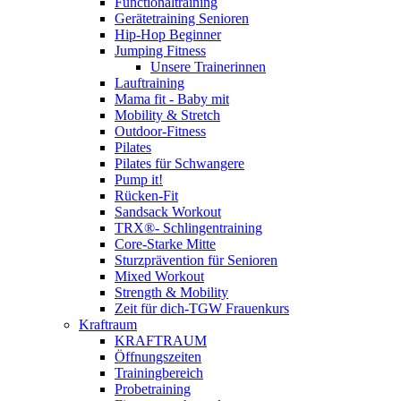
Functionaltraining
Gerätetraining Senioren
Hip-Hop Beginner
Jumping Fitness
Unsere Trainerinnen
Lauftraining
Mama fit - Baby mit
Mobility & Stretch
Outdoor-Fitness
Pilates
Pilates für Schwangere
Pump it!
Rücken-Fit
Sandsack Workout
TRX®- Schlingentraining
Core-Starke Mitte
Sturzprävention für Senioren
Mixed Workout
Strength & Mobility
Zeit für dich-TGW Frauenkurs
Kraftraum
KRAFTRAUM
Öffnungszeiten
Trainingbereich
Probetraining