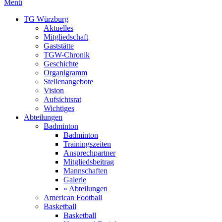
Menü
TG Würzburg
Aktuelles
Mitgliedschaft
Gaststätte
TGW-Chronik
Geschichte
Organigramm
Stellenangebote
Vision
Aufsichtsrat
Wichtiges
Abteilungen
Badminton
Badminton
Trainingszeiten
Ansprechpartner
Mitgliedsbeitrag
Mannschaften
Galerie
« Abteilungen
American Football
Basketball
Basketball