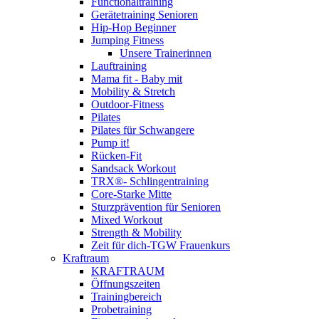
Functionaltraining
Gerätetraining Senioren
Hip-Hop Beginner
Jumping Fitness
Unsere Trainerinnen
Lauftraining
Mama fit - Baby mit
Mobility & Stretch
Outdoor-Fitness
Pilates
Pilates für Schwangere
Pump it!
Rücken-Fit
Sandsack Workout
TRX®- Schlingentraining
Core-Starke Mitte
Sturzprävention für Senioren
Mixed Workout
Strength & Mobility
Zeit für dich-TGW Frauenkurs
Kraftraum
KRAFTRAUM
Öffnungszeiten
Trainingbereich
Probetraining