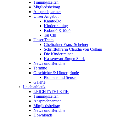
Trainingszeiten
Mitgliedsbeitrag
Ansprechpartner
Unser Angebot
Karate-Dō
Kindertraining
Kobudō & Jōdō
Tai Chi
Unser Team
Cheftrainer Franz Scheiner
Schriftführerin Claudia von Collani
Die Kindertrainer
Kassenwart Jürgen Stark
News und Berichte
Termine
Geschichte & Hintergründe
Pioniere und Sensei
Galerie
Leichtathletik
LEICHTATHLETIK
Trainingszeiten
Ansprechpartner
Mitgliedsbeitrag
News und Berichte
Downloads