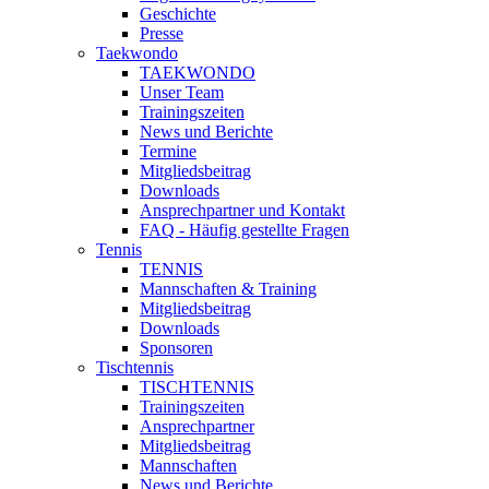
Geschichte
Presse
Taekwondo
TAEKWONDO
Unser Team
Trainingszeiten
News und Berichte
Termine
Mitgliedsbeitrag
Downloads
Ansprechpartner und Kontakt
FAQ - Häufig gestellte Fragen
Tennis
TENNIS
Mannschaften & Training
Mitgliedsbeitrag
Downloads
Sponsoren
Tischtennis
TISCHTENNIS
Trainingszeiten
Ansprechpartner
Mitgliedsbeitrag
Mannschaften
News und Berichte