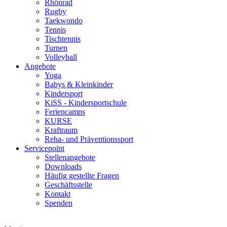
Rhönrad
Rugby
Taekwondo
Tennis
Tischtennis
Turnen
Volleyball
Angebote
Yoga
Babys & Kleinkinder
Kindersport
KiSS - Kindersportschule
Feriencamps
KURSE
Kraftraum
Reha- und Präventionssport
Servicepoint
Stellenangebote
Downloads
Häufig gestellte Fragen
Geschäftsstelle
Kontakt
Spenden