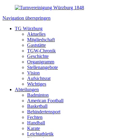
Navigation überspringen
TG Würzburg
Aktuelles
Mitgliedschaft
Gaststätte
TGW-Chronik
Geschichte
Organigramm
Stellenangebote
Vision
Aufsichtsrat
Wichtiges
Abteilungen
Badminton
American Football
Basketball
Behindertensport
Fechten
Handball
Karate
Leichtathletik