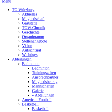
Menü
TG Würzburg
Aktuelles
Mitgliedschaft
Gaststätte
TGW-Chronik
Geschichte
Organigramm
Stellenangebote
Vision
Aufsichtsrat
Wichtiges
Abteilungen
Badminton
Badminton
Trainingszeiten
Ansprechpartner
Mitgliedsbeitrag
Mannschaften
Galerie
« Abteilungen
American Football
Basketball
Basketball