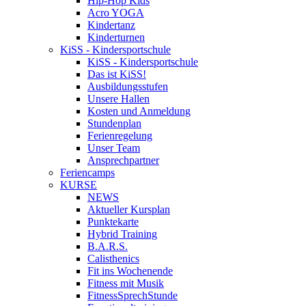
Hip-Hop Kids
Acro YOGA
Kindertanz
Kinderturnen
KiSS - Kindersportschule
KiSS - Kindersportschule
Das ist KiSS!
Ausbildungsstufen
Unsere Hallen
Kosten und Anmeldung
Stundenplan
Ferienregelung
Unser Team
Ansprechpartner
Feriencamps
KURSE
NEWS
Aktueller Kursplan
Punktekarte
Hybrid Training
B.A.R.S.
Calisthenics
Fit ins Wochenende
Fitness mit Musik
FitnessSprechStunde