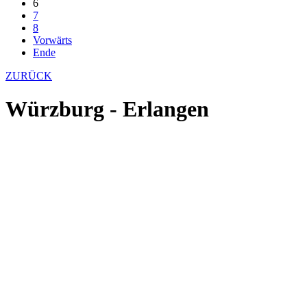
6
7
8
Vorwärts
Ende
ZURÜCK
Würzburg - Erlangen