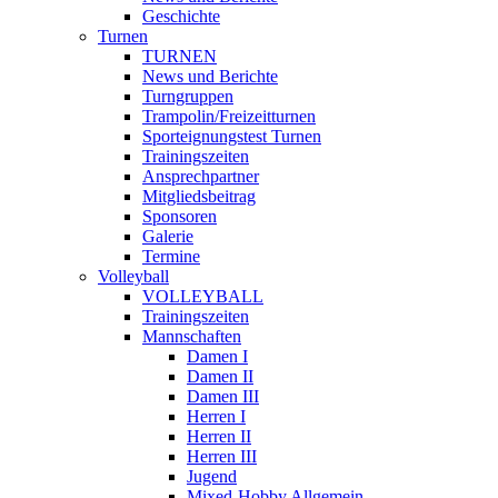
Geschichte
Turnen
TURNEN
News und Berichte
Turngruppen
Trampolin/Freizeitturnen
Sporteignungstest Turnen
Trainingszeiten
Ansprechpartner
Mitgliedsbeitrag
Sponsoren
Galerie
Termine
Volleyball
VOLLEYBALL
Trainingszeiten
Mannschaften
Damen I
Damen II
Damen III
Herren I
Herren II
Herren III
Jugend
Mixed-Hobby Allgemein