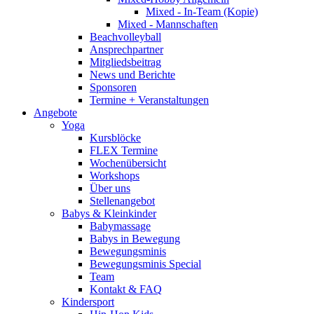
Mixed - In-Team (Kopie)
Mixed - Mannschaften
Beachvolleyball
Ansprechpartner
Mitgliedsbeitrag
News und Berichte
Sponsoren
Termine + Veranstaltungen
Angebote
Yoga
Kursblöcke
FLEX Termine
Wochenübersicht
Workshops
Über uns
Stellenangebot
Babys & Kleinkinder
Babymassage
Babys in Bewegung
Bewegungsminis
Bewegungsminis Special
Team
Kontakt & FAQ
Kindersport