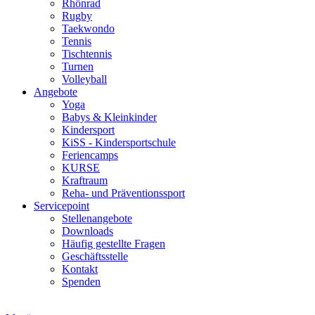
Rhönrad
Rugby
Taekwondo
Tennis
Tischtennis
Turnen
Volleyball
Angebote
Yoga
Babys & Kleinkinder
Kindersport
KiSS - Kindersportschule
Feriencamps
KURSE
Kraftraum
Reha- und Präventionssport
Servicepoint
Stellenangebote
Downloads
Häufig gestellte Fragen
Geschäftsstelle
Kontakt
Spenden