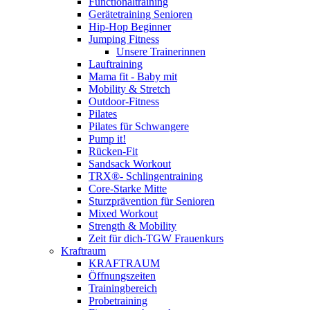
Functionaltraining
Gerätetraining Senioren
Hip-Hop Beginner
Jumping Fitness
Unsere Trainerinnen
Lauftraining
Mama fit - Baby mit
Mobility & Stretch
Outdoor-Fitness
Pilates
Pilates für Schwangere
Pump it!
Rücken-Fit
Sandsack Workout
TRX®- Schlingentraining
Core-Starke Mitte
Sturzprävention für Senioren
Mixed Workout
Strength & Mobility
Zeit für dich-TGW Frauenkurs
Kraftraum
KRAFTRAUM
Öffnungszeiten
Trainingbereich
Probetraining