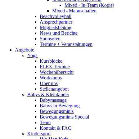
Mixed - In-Team (Kopie)
Mixed - Mannschaften
Beachvolleyball
Ansprechpartner
Mitgliedsbeitrag
News und Berichte
Sponsoren
Termine + Veranstaltungen
Angebote
Yoga
Kursblöcke
FLEX Termine
Wochenübersicht
Workshops
Über uns
Stellenangebot
Babys & Kleinkinder
Babymassage
Babys in Bewegung
Bewegungsminis
Bewegungsminis Special
Team
Kontakt & FAQ
Kindersport