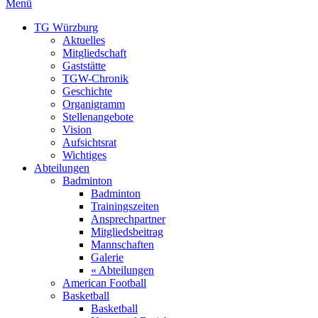
Menü
TG Würzburg
Aktuelles
Mitgliedschaft
Gaststätte
TGW-Chronik
Geschichte
Organigramm
Stellenangebote
Vision
Aufsichtsrat
Wichtiges
Abteilungen
Badminton
Badminton
Trainingszeiten
Ansprechpartner
Mitgliedsbeitrag
Mannschaften
Galerie
« Abteilungen
American Football
Basketball
Basketball