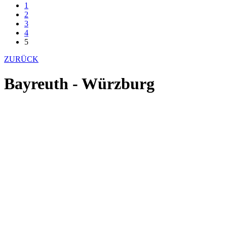
1
2
3
4
5
ZURÜCK
Bayreuth - Würzburg