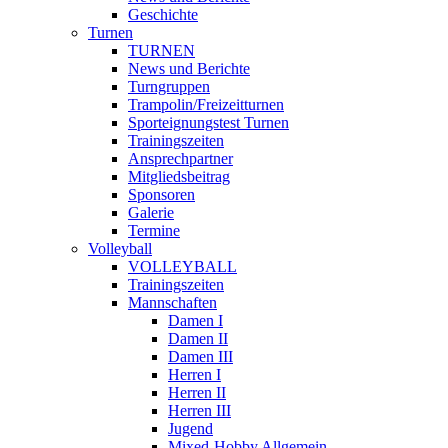
Geschichte
Turnen
TURNEN
News und Berichte
Turngruppen
Trampolin/Freizeitturnen
Sporteignungstest Turnen
Trainingszeiten
Ansprechpartner
Mitgliedsbeitrag
Sponsoren
Galerie
Termine
Volleyball
VOLLEYBALL
Trainingszeiten
Mannschaften
Damen I
Damen II
Damen III
Herren I
Herren II
Herren III
Jugend
Mixed-Hobby Allgemein