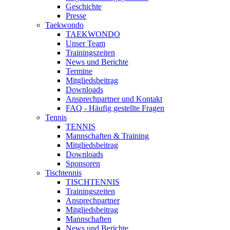
Geschichte
Presse
Taekwondo
TAEKWONDO
Unser Team
Trainingszeiten
News und Berichte
Termine
Mitgliedsbeitrag
Downloads
Ansprechpartner und Kontakt
FAQ - Häufig gestellte Fragen
Tennis
TENNIS
Mannschaften & Training
Mitgliedsbeitrag
Downloads
Sponsoren
Tischtennis
TISCHTENNIS
Trainingszeiten
Ansprechpartner
Mitgliedsbeitrag
Mannschaften
News und Berichte