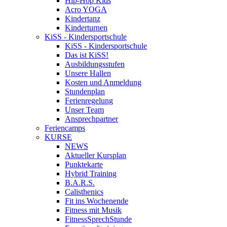
Hip-Hop Kids
Acro YOGA
Kindertanz
Kinderturnen
KiSS - Kindersportschule
KiSS - Kindersportschule
Das ist KiSS!
Ausbildungsstufen
Unsere Hallen
Kosten und Anmeldung
Stundenplan
Ferienregelung
Unser Team
Ansprechpartner
Feriencamps
KURSE
NEWS
Aktueller Kursplan
Punktekarte
Hybrid Training
B.A.R.S.
Calisthenics
Fit ins Wochenende
Fitness mit Musik
FitnessSprechStunde