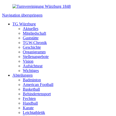
Navigation überspringen
TG Würzburg
Aktuelles
Mitgliedschaft
Gaststätte
TGW-Chronik
Geschichte
Organigramm
Stellenangebote
Vision
Aufsichtsrat
Wichtiges
Abteilungen
Badminton
American Football
Basketball
Behindertensport
Fechten
Handball
Karate
Leichtathletik