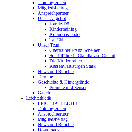
Trainingszeiten
Mitgliedsbeitrag
Ansprechpartner
Unser Angebot
Karate-Dō
Kindertraining
Kobudō & Jōdō
Tai Chi
Unser Team
Cheftrainer Franz Scheiner
Schriftführerin Claudia von Collani
Die Kindertrainer
Kassenwart Jürgen Stark
News und Berichte
Termine
Geschichte & Hintergründe
Pioniere und Sensei
Galerie
Leichtathletik
LEICHTATHLETIK
Trainingszeiten
Ansprechpartner
Mitgliedsbeitrag
News und Berichte
Downloads