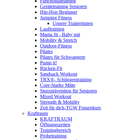
Functionaltraining
Gerätetraining Senioren
Hip-Hop Beginner
Jumping Fitness
Unsere Trainerinnen
Lauftraining
Mama fit - Baby mit
Mobility & Stretch
Outdoor-Fitness
Pilates
Pilates für Schwangere
Pump it!
Rücken-Fit
Sandsack Workout
TRX®- Schlingentraining
Core-Starke Mitte
Sturzprävention für Senioren
Mixed Workout
Strength & Mobility
Zeit für dich-TGW Frauenkurs
Kraftraum
KRAFTRAUM
Öffnungszeiten
Trainingbereich
Probetraining