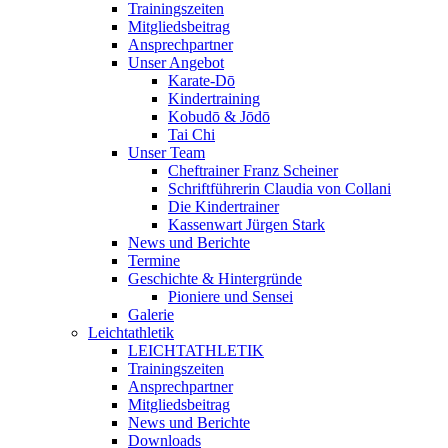
Trainingszeiten
Mitgliedsbeitrag
Ansprechpartner
Unser Angebot
Karate-Dō
Kindertraining
Kobudō & Jōdō
Tai Chi
Unser Team
Cheftrainer Franz Scheiner
Schriftführerin Claudia von Collani
Die Kindertrainer
Kassenwart Jürgen Stark
News und Berichte
Termine
Geschichte & Hintergründe
Pioniere und Sensei
Galerie
Leichtathletik
LEICHTATHLETIK
Trainingszeiten
Ansprechpartner
Mitgliedsbeitrag
News und Berichte
Downloads