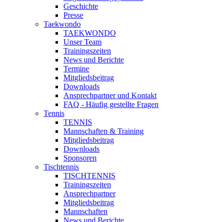
Geschichte
Presse
Taekwondo
TAEKWONDO
Unser Team
Trainingszeiten
News und Berichte
Termine
Mitgliedsbeitrag
Downloads
Ansprechpartner und Kontakt
FAQ - Häufig gestellte Fragen
Tennis
TENNIS
Mannschaften & Training
Mitgliedsbeitrag
Downloads
Sponsoren
Tischtennis
TISCHTENNIS
Trainingszeiten
Ansprechpartner
Mitgliedsbeitrag
Mannschaften
News und Berichte