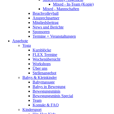
Mixed - In-Team (Kopie)
Mixed - Mannschaften
Beachvolleyball
Ansprechpartner
Mitgliedsbeitrag
News und Berichte
Sponsoren
Termine + Veranstaltungen
Angebote
Yoga
Kursblöcke
FLEX Termine
Wochenübersicht
Workshops
Über uns
Stellenangebot
Babys & Kleinkinder
Babymassage
Babys in Bewegung
Bewegungsminis
Bewegungsminis Special
Team
Kontakt & FAQ
Kindersport