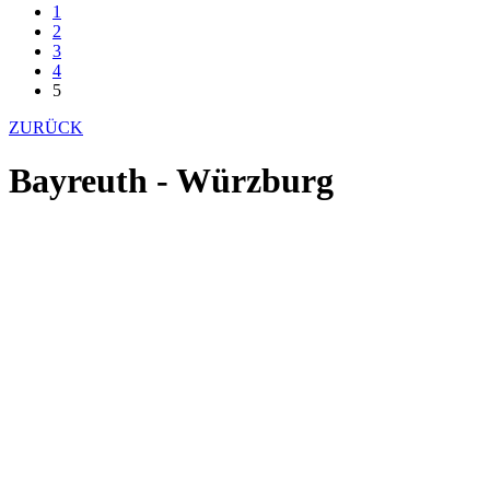
1
2
3
4
5
ZURÜCK
Bayreuth - Würzburg