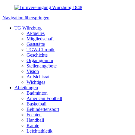
Navigation überspringen
TG Würzburg
Aktuelles
Mitgliedschaft
Gaststätte
TGW-Chronik
Geschichte
Organigramm
Stellenangebote
Vision
Aufsichtsrat
Wichtiges
Abteilungen
Badminton
American Football
Basketball
Behindertensport
Fechten
Handball
Karate
Leichtathletik