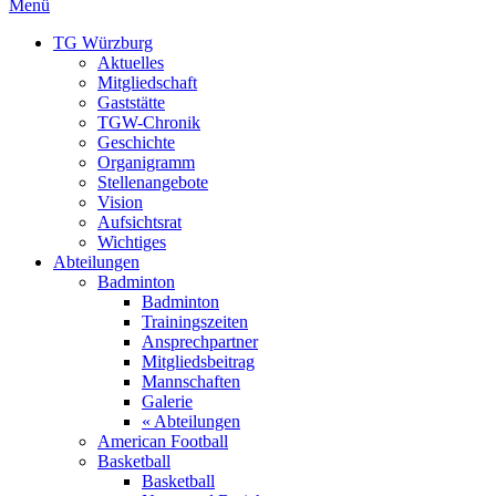
Menü
TG Würzburg
Aktuelles
Mitgliedschaft
Gaststätte
TGW-Chronik
Geschichte
Organigramm
Stellenangebote
Vision
Aufsichtsrat
Wichtiges
Abteilungen
Badminton
Badminton
Trainingszeiten
Ansprechpartner
Mitgliedsbeitrag
Mannschaften
Galerie
« Abteilungen
American Football
Basketball
Basketball