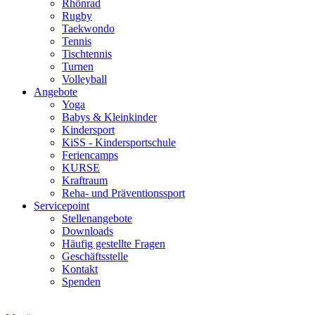
Rhönrad
Rugby
Taekwondo
Tennis
Tischtennis
Turnen
Volleyball
Angebote
Yoga
Babys & Kleinkinder
Kindersport
KiSS - Kindersportschule
Feriencamps
KURSE
Kraftraum
Reha- und Präventionssport
Servicepoint
Stellenangebote
Downloads
Häufig gestellte Fragen
Geschäftsstelle
Kontakt
Spenden