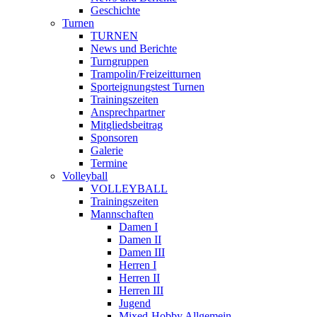
Geschichte
Turnen
TURNEN
News und Berichte
Turngruppen
Trampolin/Freizeitturnen
Sporteignungstest Turnen
Trainingszeiten
Ansprechpartner
Mitgliedsbeitrag
Sponsoren
Galerie
Termine
Volleyball
VOLLEYBALL
Trainingszeiten
Mannschaften
Damen I
Damen II
Damen III
Herren I
Herren II
Herren III
Jugend
Mixed-Hobby Allgemein