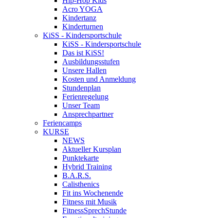
Hip-Hop Kids
Acro YOGA
Kindertanz
Kinderturnen
KiSS - Kindersportschule
KiSS - Kindersportschule
Das ist KiSS!
Ausbildungsstufen
Unsere Hallen
Kosten und Anmeldung
Stundenplan
Ferienregelung
Unser Team
Ansprechpartner
Feriencamps
KURSE
NEWS
Aktueller Kursplan
Punktekarte
Hybrid Training
B.A.R.S.
Calisthenics
Fit ins Wochenende
Fitness mit Musik
FitnessSprechStunde