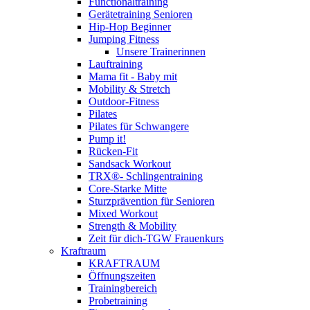
Functionaltraining
Gerätetraining Senioren
Hip-Hop Beginner
Jumping Fitness
Unsere Trainerinnen
Lauftraining
Mama fit - Baby mit
Mobility & Stretch
Outdoor-Fitness
Pilates
Pilates für Schwangere
Pump it!
Rücken-Fit
Sandsack Workout
TRX®- Schlingentraining
Core-Starke Mitte
Sturzprävention für Senioren
Mixed Workout
Strength & Mobility
Zeit für dich-TGW Frauenkurs
Kraftraum
KRAFTRAUM
Öffnungszeiten
Trainingbereich
Probetraining