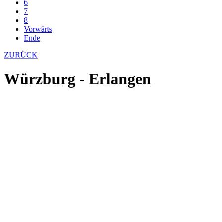
6
7
8
Vorwärts
Ende
ZURÜCK
Würzburg - Erlangen