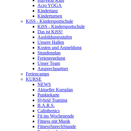
Hip-Hop Kids
Acro YOGA
Kindertanz
Kinderturnen
KiSS - Kindersportschule
KiSS - Kindersportschule
Das ist KiSS!
Ausbildungsstufen
Unsere Hallen
Kosten und Anmeldung
Stundenplan
Ferienregelung
Unser Team
Ansprechpartner
Feriencamps
KURSE
NEWS
Aktueller Kursplan
Punktekarte
Hybrid Training
B.A.R.S.
Calisthenics
Fit ins Wochenende
Fitness mit Musik
FitnessSprechStunde