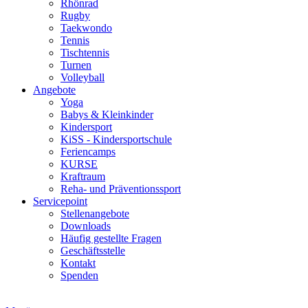
Rhönrad
Rugby
Taekwondo
Tennis
Tischtennis
Turnen
Volleyball
Angebote
Yoga
Babys & Kleinkinder
Kindersport
KiSS - Kindersportschule
Feriencamps
KURSE
Kraftraum
Reha- und Präventionssport
Servicepoint
Stellenangebote
Downloads
Häufig gestellte Fragen
Geschäftsstelle
Kontakt
Spenden