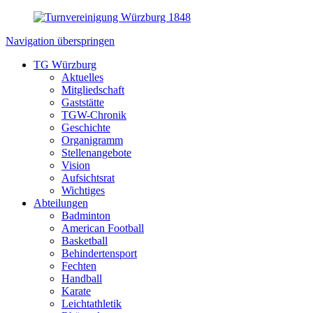
Navigation überspringen
TG Würzburg
Aktuelles
Mitgliedschaft
Gaststätte
TGW-Chronik
Geschichte
Organigramm
Stellenangebote
Vision
Aufsichtsrat
Wichtiges
Abteilungen
Badminton
American Football
Basketball
Behindertensport
Fechten
Handball
Karate
Leichtathletik