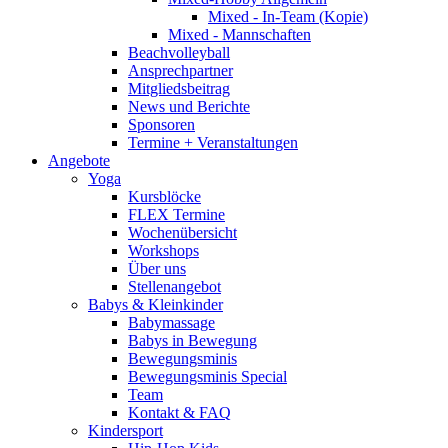
Mixed - In-Team (Kopie)
Mixed - Mannschaften
Beachvolleyball
Ansprechpartner
Mitgliedsbeitrag
News und Berichte
Sponsoren
Termine + Veranstaltungen
Angebote
Yoga
Kursblöcke
FLEX Termine
Wochenübersicht
Workshops
Über uns
Stellenangebot
Babys & Kleinkinder
Babymassage
Babys in Bewegung
Bewegungsminis
Bewegungsminis Special
Team
Kontakt & FAQ
Kindersport