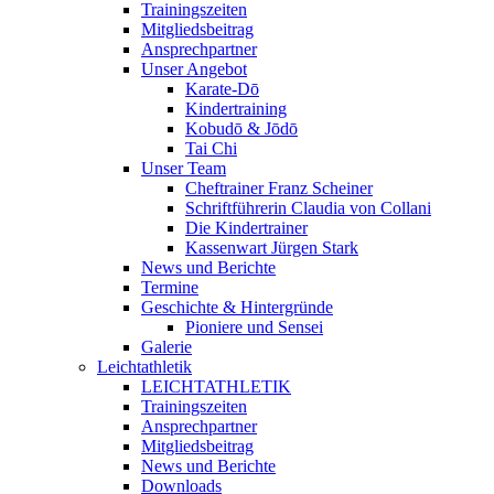
Trainingszeiten
Mitgliedsbeitrag
Ansprechpartner
Unser Angebot
Karate-Dō
Kindertraining
Kobudō & Jōdō
Tai Chi
Unser Team
Cheftrainer Franz Scheiner
Schriftführerin Claudia von Collani
Die Kindertrainer
Kassenwart Jürgen Stark
News und Berichte
Termine
Geschichte & Hintergründe
Pioniere und Sensei
Galerie
Leichtathletik
LEICHTATHLETIK
Trainingszeiten
Ansprechpartner
Mitgliedsbeitrag
News und Berichte
Downloads