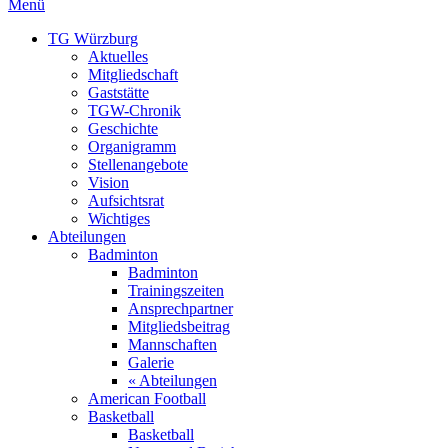
Menü
TG Würzburg
Aktuelles
Mitgliedschaft
Gaststätte
TGW-Chronik
Geschichte
Organigramm
Stellenangebote
Vision
Aufsichtsrat
Wichtiges
Abteilungen
Badminton
Badminton
Trainingszeiten
Ansprechpartner
Mitgliedsbeitrag
Mannschaften
Galerie
« Abteilungen
American Football
Basketball
Basketball