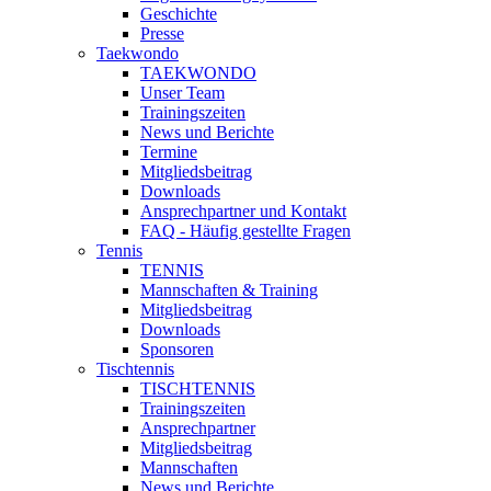
Geschichte
Presse
Taekwondo
TAEKWONDO
Unser Team
Trainingszeiten
News und Berichte
Termine
Mitgliedsbeitrag
Downloads
Ansprechpartner und Kontakt
FAQ - Häufig gestellte Fragen
Tennis
TENNIS
Mannschaften & Training
Mitgliedsbeitrag
Downloads
Sponsoren
Tischtennis
TISCHTENNIS
Trainingszeiten
Ansprechpartner
Mitgliedsbeitrag
Mannschaften
News und Berichte