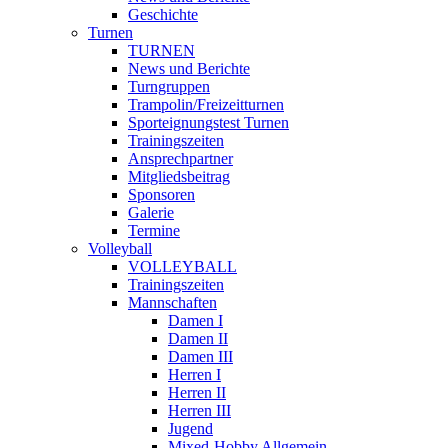
Geschichte
Turnen
TURNEN
News und Berichte
Turngruppen
Trampolin/Freizeitturnen
Sporteignungstest Turnen
Trainingszeiten
Ansprechpartner
Mitgliedsbeitrag
Sponsoren
Galerie
Termine
Volleyball
VOLLEYBALL
Trainingszeiten
Mannschaften
Damen I
Damen II
Damen III
Herren I
Herren II
Herren III
Jugend
Mixed-Hobby Allgemein