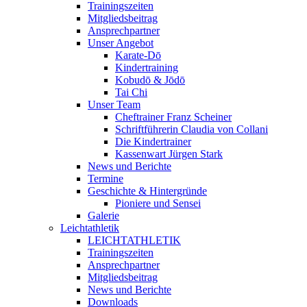
Trainingszeiten
Mitgliedsbeitrag
Ansprechpartner
Unser Angebot
Karate-Dō
Kindertraining
Kobudō & Jōdō
Tai Chi
Unser Team
Cheftrainer Franz Scheiner
Schriftführerin Claudia von Collani
Die Kindertrainer
Kassenwart Jürgen Stark
News und Berichte
Termine
Geschichte & Hintergründe
Pioniere und Sensei
Galerie
Leichtathletik
LEICHTATHLETIK
Trainingszeiten
Ansprechpartner
Mitgliedsbeitrag
News und Berichte
Downloads