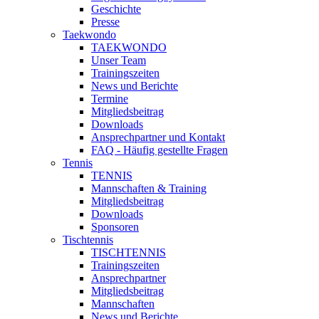
Geschichte
Presse
Taekwondo
TAEKWONDO
Unser Team
Trainingszeiten
News und Berichte
Termine
Mitgliedsbeitrag
Downloads
Ansprechpartner und Kontakt
FAQ - Häufig gestellte Fragen
Tennis
TENNIS
Mannschaften & Training
Mitgliedsbeitrag
Downloads
Sponsoren
Tischtennis
TISCHTENNIS
Trainingszeiten
Ansprechpartner
Mitgliedsbeitrag
Mannschaften
News und Berichte