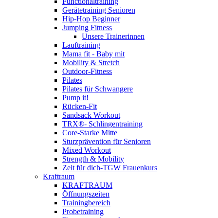
Functionaltraining
Gerätetraining Senioren
Hip-Hop Beginner
Jumping Fitness
Unsere Trainerinnen
Lauftraining
Mama fit - Baby mit
Mobility & Stretch
Outdoor-Fitness
Pilates
Pilates für Schwangere
Pump it!
Rücken-Fit
Sandsack Workout
TRX®- Schlingentraining
Core-Starke Mitte
Sturzprävention für Senioren
Mixed Workout
Strength & Mobility
Zeit für dich-TGW Frauenkurs
Kraftraum
KRAFTRAUM
Öffnungszeiten
Trainingbereich
Probetraining