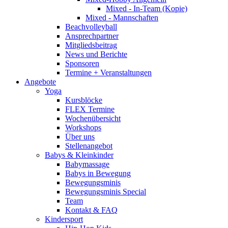
Mixed - In-Team (Kopie)
Mixed - Mannschaften
Beachvolleyball
Ansprechpartner
Mitgliedsbeitrag
News und Berichte
Sponsoren
Termine + Veranstaltungen
Angebote
Yoga
Kursblöcke
FLEX Termine
Wochenübersicht
Workshops
Über uns
Stellenangebot
Babys & Kleinkinder
Babymassage
Babys in Bewegung
Bewegungsminis
Bewegungsminis Special
Team
Kontakt & FAQ
Kindersport