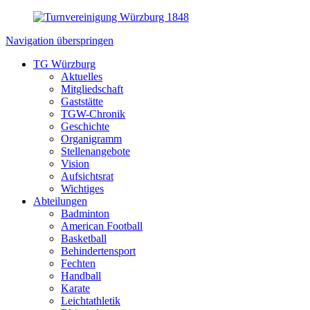
Navigation überspringen
TG Würzburg
Aktuelles
Mitgliedschaft
Gaststätte
TGW-Chronik
Geschichte
Organigramm
Stellenangebote
Vision
Aufsichtsrat
Wichtiges
Abteilungen
Badminton
American Football
Basketball
Behindertensport
Fechten
Handball
Karate
Leichtathletik