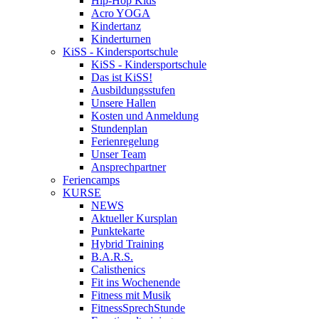
Hip-Hop Kids
Acro YOGA
Kindertanz
Kinderturnen
KiSS - Kindersportschule
KiSS - Kindersportschule
Das ist KiSS!
Ausbildungsstufen
Unsere Hallen
Kosten und Anmeldung
Stundenplan
Ferienregelung
Unser Team
Ansprechpartner
Feriencamps
KURSE
NEWS
Aktueller Kursplan
Punktekarte
Hybrid Training
B.A.R.S.
Calisthenics
Fit ins Wochenende
Fitness mit Musik
FitnessSprechStunde