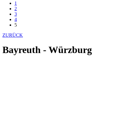
1
2
3
4
5
ZURÜCK
Bayreuth - Würzburg