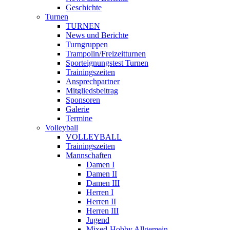
Geschichte
Turnen
TURNEN
News und Berichte
Turngruppen
Trampolin/Freizeitturnen
Sporteignungstest Turnen
Trainingszeiten
Ansprechpartner
Mitgliedsbeitrag
Sponsoren
Galerie
Termine
Volleyball
VOLLEYBALL
Trainingszeiten
Mannschaften
Damen I
Damen II
Damen III
Herren I
Herren II
Herren III
Jugend
Mixed-Hobby Allgemein