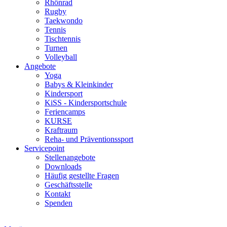
Rhönrad
Rugby
Taekwondo
Tennis
Tischtennis
Turnen
Volleyball
Angebote
Yoga
Babys & Kleinkinder
Kindersport
KiSS - Kindersportschule
Feriencamps
KURSE
Kraftraum
Reha- und Präventionssport
Servicepoint
Stellenangebote
Downloads
Häufig gestellte Fragen
Geschäftsstelle
Kontakt
Spenden