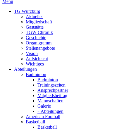
Menü
TG Würzburg
Aktuelles
Mitgliedschaft
Gaststätte
TGW-Chronik
Geschichte
Organigramm
Stellenangebote
Vision
Aufsichtsrat
Wichtiges
Abteilungen
Badminton
Badminton
Trainingszeiten
Ansprechpartner
Mitgliedsbeitrag
Mannschaften
Galerie
« Abteilungen
American Football
Basketball
Basketball