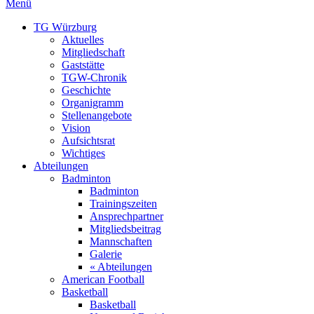
Menü
TG Würzburg
Aktuelles
Mitgliedschaft
Gaststätte
TGW-Chronik
Geschichte
Organigramm
Stellenangebote
Vision
Aufsichtsrat
Wichtiges
Abteilungen
Badminton
Badminton
Trainingszeiten
Ansprechpartner
Mitgliedsbeitrag
Mannschaften
Galerie
« Abteilungen
American Football
Basketball
Basketball