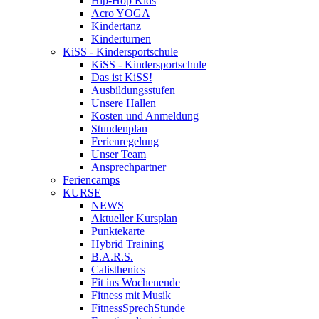
Hip-Hop Kids
Acro YOGA
Kindertanz
Kinderturnen
KiSS - Kindersportschule
KiSS - Kindersportschule
Das ist KiSS!
Ausbildungsstufen
Unsere Hallen
Kosten und Anmeldung
Stundenplan
Ferienregelung
Unser Team
Ansprechpartner
Feriencamps
KURSE
NEWS
Aktueller Kursplan
Punktekarte
Hybrid Training
B.A.R.S.
Calisthenics
Fit ins Wochenende
Fitness mit Musik
FitnessSprechStunde