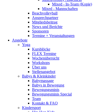
Mixed - In-Team (Kopie)
Mixed - Mannschaften
Beachvolleyball
Ansprechpartner
Mitgliedsbeitrag
News und Berichte
Sponsoren
Termine + Veranstaltungen
Angebote
Yoga
Kursblöcke
FLEX Termine
Wochenübersicht
Workshops
Über uns
Stellenangebot
Babys & Kleinkinder
Babymassage
Babys in Bewegung
Bewegungsminis
Bewegungsminis Special
Team
Kontakt & FAQ
Kindersport