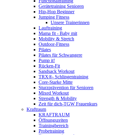
Functionaltraining
Gerätetraining Senioren
Hip-Hop Beginner
Jumping Fitness
Unsere Trainerinnen
Lauftraining
Mama fit - Baby mit
Mobility & Stretch
Outdoor-Fitness
Pilates
Pilates für Schwangere
Pump it!
Rücken-Fit
Sandsack Workout
TRX®- Schlingentraining
Core-Starke Mitte
Sturzprävention für Senioren
Mixed Workout
Strength & Mobility
Zeit für dich-TGW Frauenkurs
Kraftraum
KRAFTRAUM
Öffnungszeiten
Trainingbereich
Probetraining