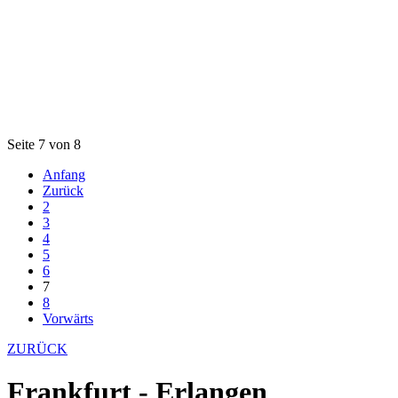
Seite 7 von 8
Anfang
Zurück
2
3
4
5
6
7
8
Vorwärts
ZURÜCK
Frankfurt - Erlangen