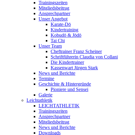
Trainingszeiten
Mitgliedsbeitrag
Ansprechpartner
Unser Angebot
Karate-Dō
Kindertraining
Kobudō & Jōdō
Tai Chi
Unser Team
Cheftrainer Franz Scheiner
Schriftführerin Claudia von Collani
Die Kindertrainer
Kassenwart Jürgen Stark
News und Berichte
Termine
Geschichte & Hintergründe
Pioniere und Sensei
Galerie
Leichtathletik
LEICHTATHLETIK
Trainingszeiten
Ansprechpartner
Mitgliedsbeitrag
News und Berichte
Downloads