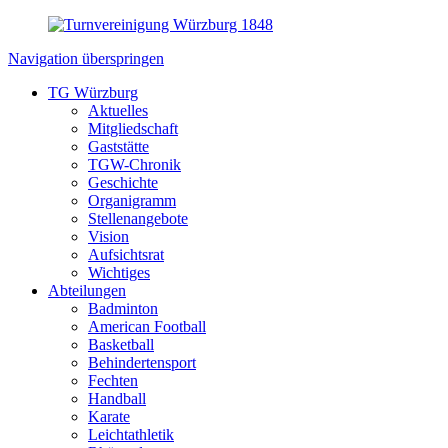
Navigation überspringen
TG Würzburg
Aktuelles
Mitgliedschaft
Gaststätte
TGW-Chronik
Geschichte
Organigramm
Stellenangebote
Vision
Aufsichtsrat
Wichtiges
Abteilungen
Badminton
American Football
Basketball
Behindertensport
Fechten
Handball
Karate
Leichtathletik