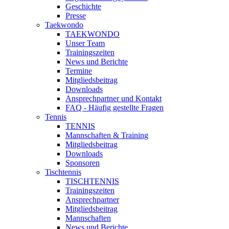
Geschichte
Presse
Taekwondo
TAEKWONDO
Unser Team
Trainingszeiten
News und Berichte
Termine
Mitgliedsbeitrag
Downloads
Ansprechpartner und Kontakt
FAQ - Häufig gestellte Fragen
Tennis
TENNIS
Mannschaften & Training
Mitgliedsbeitrag
Downloads
Sponsoren
Tischtennis
TISCHTENNIS
Trainingszeiten
Ansprechpartner
Mitgliedsbeitrag
Mannschaften
News und Berichte