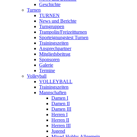
Geschichte
Turnen
TURNEN
News und Berichte
Turngruppen
Trampolin/Freizeitturnen
Sporteignungstest Turnen
Trainingszeiten
Ansprechpartner
Mitgliedsbeitrag
Sponsoren
Galerie
Termine
Volleyball
VOLLEYBALL
Trainingszeiten
Mannschaften
Damen I
Damen II
Damen III
Herren I
Herren II
Herren III
Jugend
Mixed-Hobby Allgemein