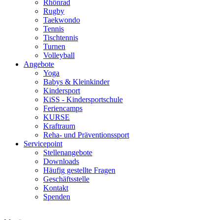
Rhönrad
Rugby
Taekwondo
Tennis
Tischtennis
Turnen
Volleyball
Angebote
Yoga
Babys & Kleinkinder
Kindersport
KiSS - Kindersportschule
Feriencamps
KURSE
Kraftraum
Reha- und Präventionssport
Servicepoint
Stellenangebote
Downloads
Häufig gestellte Fragen
Geschäftsstelle
Kontakt
Spenden