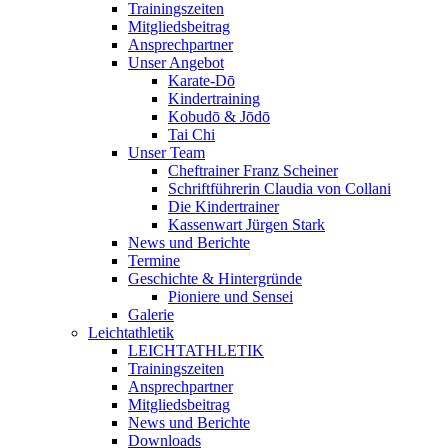
Trainingszeiten
Mitgliedsbeitrag
Ansprechpartner
Unser Angebot
Karate-Dō
Kindertraining
Kobudō & Jōdō
Tai Chi
Unser Team
Cheftrainer Franz Scheiner
Schriftführerin Claudia von Collani
Die Kindertrainer
Kassenwart Jürgen Stark
News und Berichte
Termine
Geschichte & Hintergründe
Pioniere und Sensei
Galerie
Leichtathletik
LEICHTATHLETIK
Trainingszeiten
Ansprechpartner
Mitgliedsbeitrag
News und Berichte
Downloads