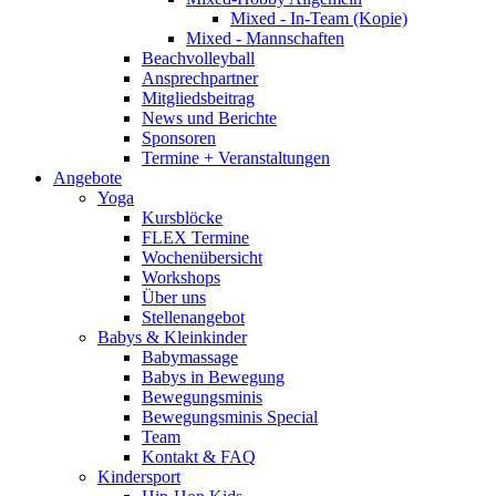
Mixed - In-Team (Kopie)
Mixed - Mannschaften
Beachvolleyball
Ansprechpartner
Mitgliedsbeitrag
News und Berichte
Sponsoren
Termine + Veranstaltungen
Angebote
Yoga
Kursblöcke
FLEX Termine
Wochenübersicht
Workshops
Über uns
Stellenangebot
Babys & Kleinkinder
Babymassage
Babys in Bewegung
Bewegungsminis
Bewegungsminis Special
Team
Kontakt & FAQ
Kindersport