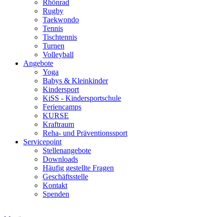
Rhönrad
Rugby
Taekwondo
Tennis
Tischtennis
Turnen
Volleyball
Angebote
Yoga
Babys & Kleinkinder
Kindersport
KiSS - Kindersportschule
Feriencamps
KURSE
Kraftraum
Reha- und Präventionssport
Servicepoint
Stellenangebote
Downloads
Häufig gestellte Fragen
Geschäftsstelle
Kontakt
Spenden