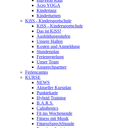
Hip-Hop Kids
Acro YOGA
Kindertanz
Kinderturnen
KiSS - Kindersportschule
KiSS - Kindersportschule
Das ist KiSS!
Ausbildungsstufen
Unsere Hallen
Kosten und Anmeldung
Stundenplan
Ferienregelung
Unser Team
Ansprechpartner
Feriencamps
KURSE
NEWS
Aktueller Kursplan
Punktekarte
Hybrid Training
B.A.R.S.
Calisthenics
Fit ins Wochenende
Fitness mit Musik
FitnessSprechStunde