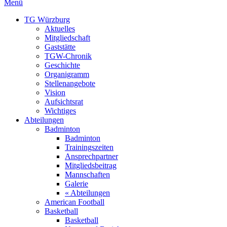
Menü
TG Würzburg
Aktuelles
Mitgliedschaft
Gaststätte
TGW-Chronik
Geschichte
Organigramm
Stellenangebote
Vision
Aufsichtsrat
Wichtiges
Abteilungen
Badminton
Badminton
Trainingszeiten
Ansprechpartner
Mitgliedsbeitrag
Mannschaften
Galerie
« Abteilungen
American Football
Basketball
Basketball