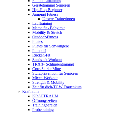
Functionaltraining
Gerätetraining Senioren
Hip-Hop Beginner
Jumping Fitness
Unsere Trainerinnen
Lauftraining
Mama fit - Baby mit
Mobility & Stretch
Outdoor-Fitness
Pilates
Pilates für Schwangere
Pump it!
Rücken-Fit
Sandsack Workout
TRX®- Schlingentraining
Core-Starke Mitte
Sturzprävention für Senioren
Mixed Workout
Strength & Mobility
Zeit für dich-TGW Frauenkurs
Kraftraum
KRAFTRAUM
Öffnungszeiten
Trainingbereich
Probetraining