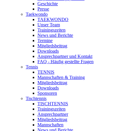
Geschichte
Presse
Taekwondo
TAEKWONDO
Unser Team
Trainingszeiten
News und Berichte
Termine
Mitgliedsbeitrag
Downloads
Ansprechpartner und Kontakt
FAQ - Häufig gestellte Fragen
Tennis
TENNIS
Mannschaften & Training
Mitgliedsbeitrag
Downloads
Sponsoren
Tischtennis
TISCHTENNIS
Trainingszeiten
Ansprechpartner
Mitgliedsbeitrag
Mannschaften
News und Berichte