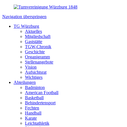
Navigation überspringen
TG Würzburg
Aktuelles
Mitgliedschaft
Gaststätte
TGW-Chronik
Geschichte
Organigramm
Stellenangebote
Vision
Aufsichtsrat
Wichtiges
Abteilungen
Badminton
American Football
Basketball
Behindertensport
Fechten
Handball
Karate
Leichtathletik