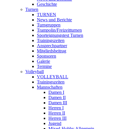
Geschichte
Turnen
TURNEN
News und Berichte
Turngruppen
Trampolin/Freizeitturnen
Sporteignungstest Turnen
Trainingszeiten
Ansprechpartner
Mitgliedsbeitrag
Sponsoren
Galerie
Termine
Volleyball
VOLLEYBALL
Trainingszeiten
Mannschaften
Damen I
Damen II
Damen III
Herren I
Herren II
Herren III
Jugend
Mixed-Hobby Allgemein