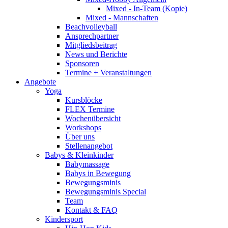
Mixed - In-Team (Kopie)
Mixed - Mannschaften
Beachvolleyball
Ansprechpartner
Mitgliedsbeitrag
News und Berichte
Sponsoren
Termine + Veranstaltungen
Angebote
Yoga
Kursblöcke
FLEX Termine
Wochenübersicht
Workshops
Über uns
Stellenangebot
Babys & Kleinkinder
Babymassage
Babys in Bewegung
Bewegungsminis
Bewegungsminis Special
Team
Kontakt & FAQ
Kindersport