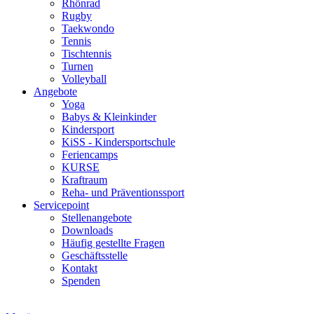
Rhönrad
Rugby
Taekwondo
Tennis
Tischtennis
Turnen
Volleyball
Angebote
Yoga
Babys & Kleinkinder
Kindersport
KiSS - Kindersportschule
Feriencamps
KURSE
Kraftraum
Reha- und Präventionssport
Servicepoint
Stellenangebote
Downloads
Häufig gestellte Fragen
Geschäftsstelle
Kontakt
Spenden