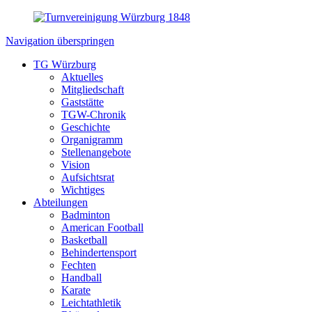
Navigation überspringen
TG Würzburg
Aktuelles
Mitgliedschaft
Gaststätte
TGW-Chronik
Geschichte
Organigramm
Stellenangebote
Vision
Aufsichtsrat
Wichtiges
Abteilungen
Badminton
American Football
Basketball
Behindertensport
Fechten
Handball
Karate
Leichtathletik