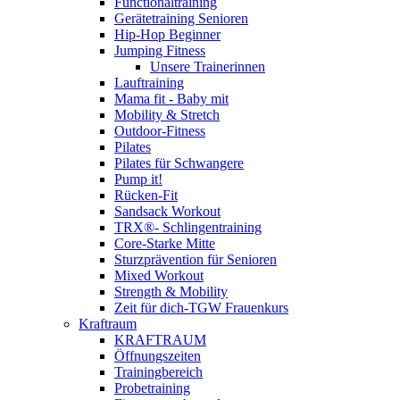
Functionaltraining
Gerätetraining Senioren
Hip-Hop Beginner
Jumping Fitness
Unsere Trainerinnen
Lauftraining
Mama fit - Baby mit
Mobility & Stretch
Outdoor-Fitness
Pilates
Pilates für Schwangere
Pump it!
Rücken-Fit
Sandsack Workout
TRX®- Schlingentraining
Core-Starke Mitte
Sturzprävention für Senioren
Mixed Workout
Strength & Mobility
Zeit für dich-TGW Frauenkurs
Kraftraum
KRAFTRAUM
Öffnungszeiten
Trainingbereich
Probetraining