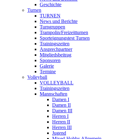
Geschichte
Turnen
TURNEN
News und Berichte
Turngruppen
Trampolin/Freizeitturnen
Sporteignungstest Turnen
Trainingszeiten
Ansprechpartner
Mitgliedsbeitrag
Sponsoren
Galerie
Termine
Volleyball
VOLLEYBALL
Trainingszeiten
Mannschaften
Damen I
Damen II
Damen III
Herren I
Herren II
Herren III
Jugend
Mixed-Hobby Allgemein