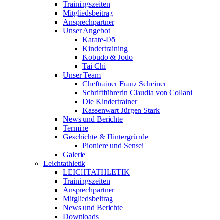
Trainingszeiten
Mitgliedsbeitrag
Ansprechpartner
Unser Angebot
Karate-Dō
Kindertraining
Kobudō & Jōdō
Tai Chi
Unser Team
Cheftrainer Franz Scheiner
Schriftführerin Claudia von Collani
Die Kindertrainer
Kassenwart Jürgen Stark
News und Berichte
Termine
Geschichte & Hintergründe
Pioniere und Sensei
Galerie
Leichtathletik
LEICHTATHLETIK
Trainingszeiten
Ansprechpartner
Mitgliedsbeitrag
News und Berichte
Downloads