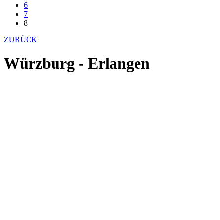
6
7
8
ZURÜCK
Würzburg - Erlangen