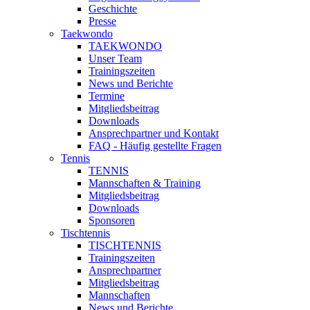
Geschichte
Presse
Taekwondo
TAEKWONDO
Unser Team
Trainingszeiten
News und Berichte
Termine
Mitgliedsbeitrag
Downloads
Ansprechpartner und Kontakt
FAQ - Häufig gestellte Fragen
Tennis
TENNIS
Mannschaften & Training
Mitgliedsbeitrag
Downloads
Sponsoren
Tischtennis
TISCHTENNIS
Trainingszeiten
Ansprechpartner
Mitgliedsbeitrag
Mannschaften
News und Berichte