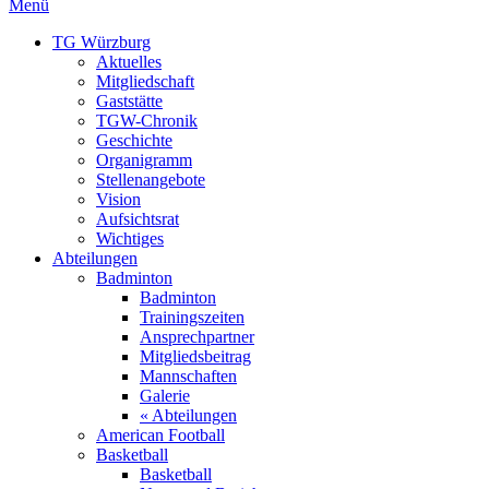
Menü
TG Würzburg
Aktuelles
Mitgliedschaft
Gaststätte
TGW-Chronik
Geschichte
Organigramm
Stellenangebote
Vision
Aufsichtsrat
Wichtiges
Abteilungen
Badminton
Badminton
Trainingszeiten
Ansprechpartner
Mitgliedsbeitrag
Mannschaften
Galerie
« Abteilungen
American Football
Basketball
Basketball