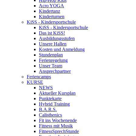
Hip-Hop Kids
Acro YOGA
Kindertanz
Kinderturnen
KiSS - Kindersportschule
KiSS - Kindersportschule
Das ist KiSS!
Ausbildungsstufen
Unsere Hallen
Kosten und Anmeldung
Stundenplan
Ferienregelung
Unser Team
Ansprechpartner
Feriencamps
KURSE
NEWS
Aktueller Kursplan
Punktekarte
Hybrid Training
B.A.R.S.
Calisthenics
Fit ins Wochenende
Fitness mit Musik
FitnessSprechStunde