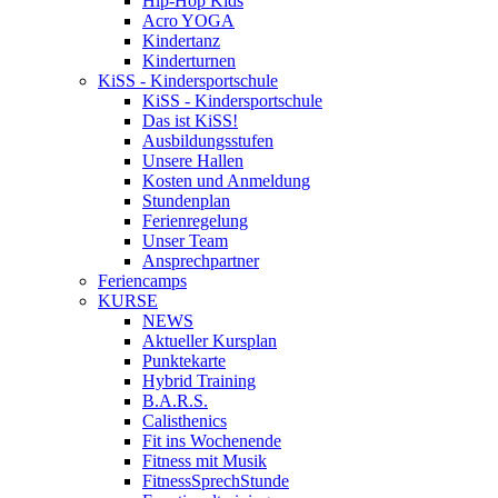
Hip-Hop Kids
Acro YOGA
Kindertanz
Kinderturnen
KiSS - Kindersportschule
KiSS - Kindersportschule
Das ist KiSS!
Ausbildungsstufen
Unsere Hallen
Kosten und Anmeldung
Stundenplan
Ferienregelung
Unser Team
Ansprechpartner
Feriencamps
KURSE
NEWS
Aktueller Kursplan
Punktekarte
Hybrid Training
B.A.R.S.
Calisthenics
Fit ins Wochenende
Fitness mit Musik
FitnessSprechStunde