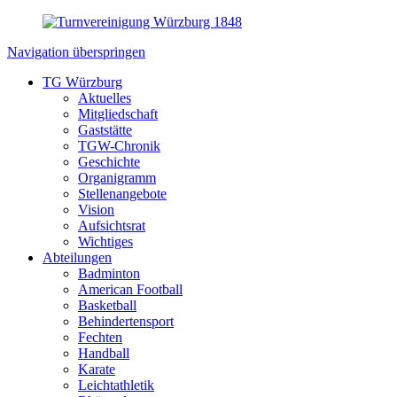
Navigation überspringen
TG Würzburg
Aktuelles
Mitgliedschaft
Gaststätte
TGW-Chronik
Geschichte
Organigramm
Stellenangebote
Vision
Aufsichtsrat
Wichtiges
Abteilungen
Badminton
American Football
Basketball
Behindertensport
Fechten
Handball
Karate
Leichtathletik