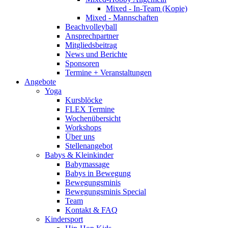
Mixed - In-Team (Kopie)
Mixed - Mannschaften
Beachvolleyball
Ansprechpartner
Mitgliedsbeitrag
News und Berichte
Sponsoren
Termine + Veranstaltungen
Angebote
Yoga
Kursblöcke
FLEX Termine
Wochenübersicht
Workshops
Über uns
Stellenangebot
Babys & Kleinkinder
Babymassage
Babys in Bewegung
Bewegungsminis
Bewegungsminis Special
Team
Kontakt & FAQ
Kindersport