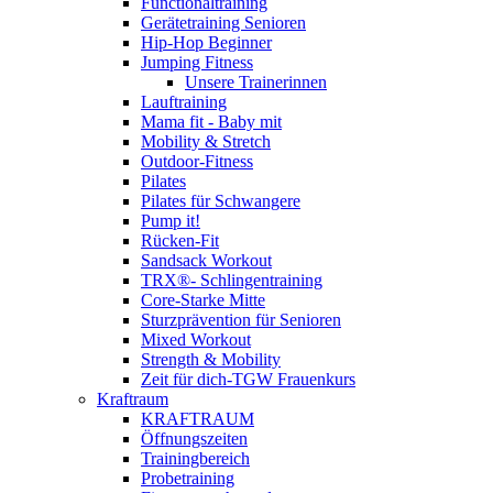
Functionaltraining
Gerätetraining Senioren
Hip-Hop Beginner
Jumping Fitness
Unsere Trainerinnen
Lauftraining
Mama fit - Baby mit
Mobility & Stretch
Outdoor-Fitness
Pilates
Pilates für Schwangere
Pump it!
Rücken-Fit
Sandsack Workout
TRX®- Schlingentraining
Core-Starke Mitte
Sturzprävention für Senioren
Mixed Workout
Strength & Mobility
Zeit für dich-TGW Frauenkurs
Kraftraum
KRAFTRAUM
Öffnungszeiten
Trainingbereich
Probetraining