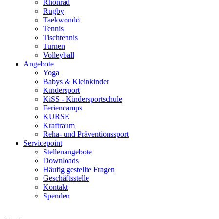
Rhönrad
Rugby
Taekwondo
Tennis
Tischtennis
Turnen
Volleyball
Angebote
Yoga
Babys & Kleinkinder
Kindersport
KiSS - Kindersportschule
Feriencamps
KURSE
Kraftraum
Reha- und Präventionssport
Servicepoint
Stellenangebote
Downloads
Häufig gestellte Fragen
Geschäftsstelle
Kontakt
Spenden