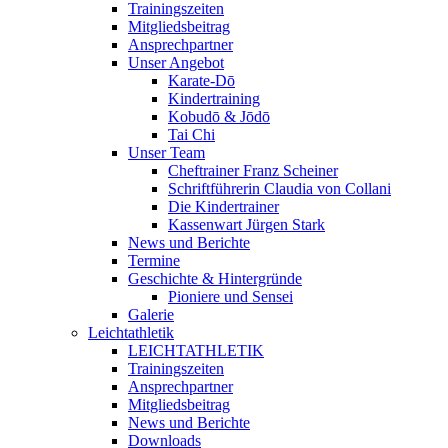
Trainingszeiten
Mitgliedsbeitrag
Ansprechpartner
Unser Angebot
Karate-Dō
Kindertraining
Kobudō & Jōdō
Tai Chi
Unser Team
Cheftrainer Franz Scheiner
Schriftführerin Claudia von Collani
Die Kindertrainer
Kassenwart Jürgen Stark
News und Berichte
Termine
Geschichte & Hintergründe
Pioniere und Sensei
Galerie
Leichtathletik
LEICHTATHLETIK
Trainingszeiten
Ansprechpartner
Mitgliedsbeitrag
News und Berichte
Downloads