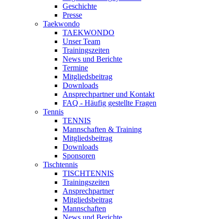
Geschichte
Presse
Taekwondo
TAEKWONDO
Unser Team
Trainingszeiten
News und Berichte
Termine
Mitgliedsbeitrag
Downloads
Ansprechpartner und Kontakt
FAQ - Häufig gestellte Fragen
Tennis
TENNIS
Mannschaften & Training
Mitgliedsbeitrag
Downloads
Sponsoren
Tischtennis
TISCHTENNIS
Trainingszeiten
Ansprechpartner
Mitgliedsbeitrag
Mannschaften
News und Berichte