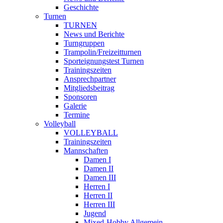
Geschichte
Turnen
TURNEN
News und Berichte
Turngruppen
Trampolin/Freizeitturnen
Sporteignungstest Turnen
Trainingszeiten
Ansprechpartner
Mitgliedsbeitrag
Sponsoren
Galerie
Termine
Volleyball
VOLLEYBALL
Trainingszeiten
Mannschaften
Damen I
Damen II
Damen III
Herren I
Herren II
Herren III
Jugend
Mixed-Hobby Allgemein