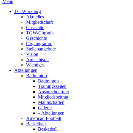
Menü
TG Würzburg
Aktuelles
Mitgliedschaft
Gaststätte
TGW-Chronik
Geschichte
Organigramm
Stellenangebote
Vision
Aufsichtsrat
Wichtiges
Abteilungen
Badminton
Badminton
Trainingszeiten
Ansprechpartner
Mitgliedsbeitrag
Mannschaften
Galerie
« Abteilungen
American Football
Basketball
Basketball