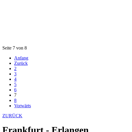
Seite 7 von 8
Anfang
Zurück
2
3
4
5
6
7
8
Vorwärts
ZURÜCK
Frankfurt - Erlangen