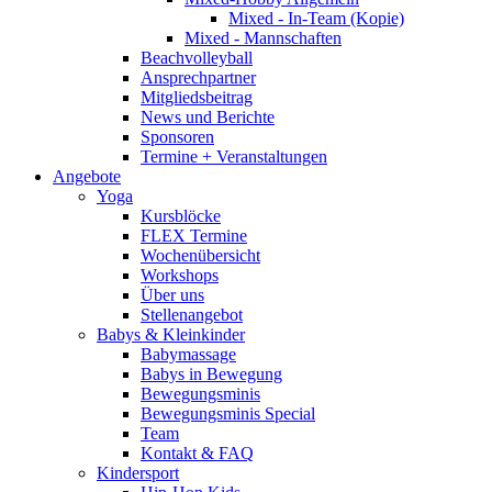
Mixed - In-Team (Kopie)
Mixed - Mannschaften
Beachvolleyball
Ansprechpartner
Mitgliedsbeitrag
News und Berichte
Sponsoren
Termine + Veranstaltungen
Angebote
Yoga
Kursblöcke
FLEX Termine
Wochenübersicht
Workshops
Über uns
Stellenangebot
Babys & Kleinkinder
Babymassage
Babys in Bewegung
Bewegungsminis
Bewegungsminis Special
Team
Kontakt & FAQ
Kindersport