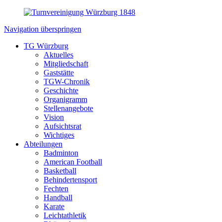
Navigation überspringen
TG Würzburg
Aktuelles
Mitgliedschaft
Gaststätte
TGW-Chronik
Geschichte
Organigramm
Stellenangebote
Vision
Aufsichtsrat
Wichtiges
Abteilungen
Badminton
American Football
Basketball
Behindertensport
Fechten
Handball
Karate
Leichtathletik