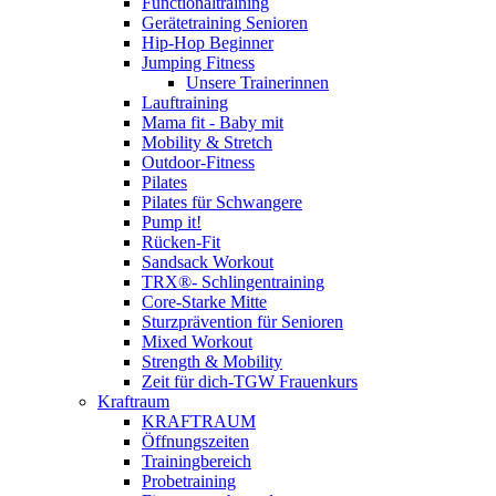
Functionaltraining
Gerätetraining Senioren
Hip-Hop Beginner
Jumping Fitness
Unsere Trainerinnen
Lauftraining
Mama fit - Baby mit
Mobility & Stretch
Outdoor-Fitness
Pilates
Pilates für Schwangere
Pump it!
Rücken-Fit
Sandsack Workout
TRX®- Schlingentraining
Core-Starke Mitte
Sturzprävention für Senioren
Mixed Workout
Strength & Mobility
Zeit für dich-TGW Frauenkurs
Kraftraum
KRAFTRAUM
Öffnungszeiten
Trainingbereich
Probetraining