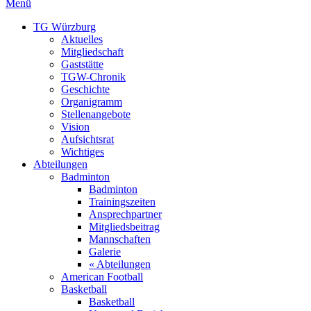
Menü
TG Würzburg
Aktuelles
Mitgliedschaft
Gaststätte
TGW-Chronik
Geschichte
Organigramm
Stellenangebote
Vision
Aufsichtsrat
Wichtiges
Abteilungen
Badminton
Badminton
Trainingszeiten
Ansprechpartner
Mitgliedsbeitrag
Mannschaften
Galerie
« Abteilungen
American Football
Basketball
Basketball