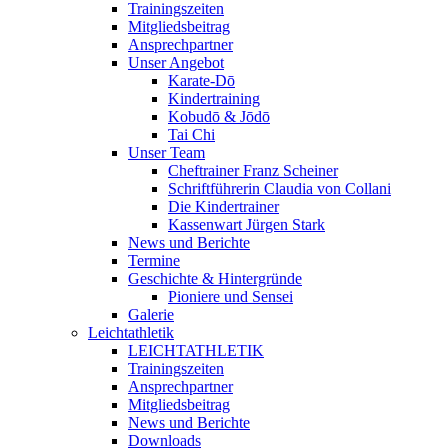
Trainingszeiten
Mitgliedsbeitrag
Ansprechpartner
Unser Angebot
Karate-Dō
Kindertraining
Kobudō & Jōdō
Tai Chi
Unser Team
Cheftrainer Franz Scheiner
Schriftführerin Claudia von Collani
Die Kindertrainer
Kassenwart Jürgen Stark
News und Berichte
Termine
Geschichte & Hintergründe
Pioniere und Sensei
Galerie
Leichtathletik
LEICHTATHLETIK
Trainingszeiten
Ansprechpartner
Mitgliedsbeitrag
News und Berichte
Downloads