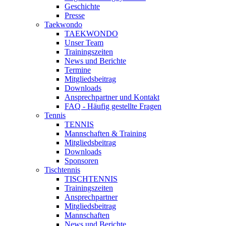
Geschichte
Presse
Taekwondo
TAEKWONDO
Unser Team
Trainingszeiten
News und Berichte
Termine
Mitgliedsbeitrag
Downloads
Ansprechpartner und Kontakt
FAQ - Häufig gestellte Fragen
Tennis
TENNIS
Mannschaften & Training
Mitgliedsbeitrag
Downloads
Sponsoren
Tischtennis
TISCHTENNIS
Trainingszeiten
Ansprechpartner
Mitgliedsbeitrag
Mannschaften
News und Berichte