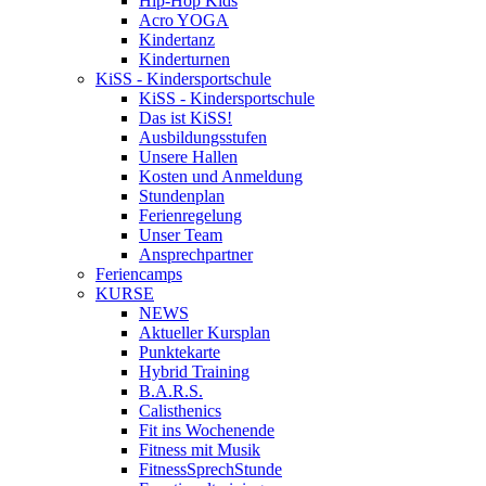
Hip-Hop Kids
Acro YOGA
Kindertanz
Kinderturnen
KiSS - Kindersportschule
KiSS - Kindersportschule
Das ist KiSS!
Ausbildungsstufen
Unsere Hallen
Kosten und Anmeldung
Stundenplan
Ferienregelung
Unser Team
Ansprechpartner
Feriencamps
KURSE
NEWS
Aktueller Kursplan
Punktekarte
Hybrid Training
B.A.R.S.
Calisthenics
Fit ins Wochenende
Fitness mit Musik
FitnessSprechStunde