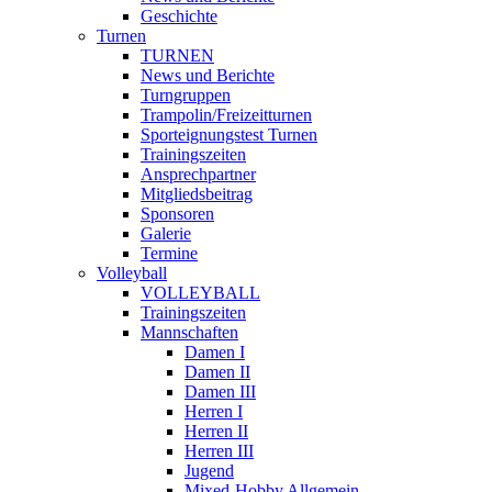
Geschichte
Turnen
TURNEN
News und Berichte
Turngruppen
Trampolin/Freizeitturnen
Sporteignungstest Turnen
Trainingszeiten
Ansprechpartner
Mitgliedsbeitrag
Sponsoren
Galerie
Termine
Volleyball
VOLLEYBALL
Trainingszeiten
Mannschaften
Damen I
Damen II
Damen III
Herren I
Herren II
Herren III
Jugend
Mixed-Hobby Allgemein