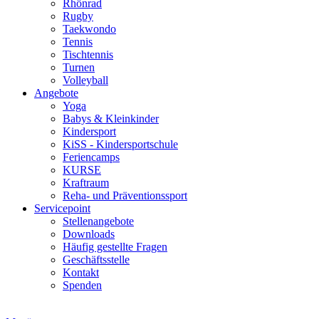
Rhönrad
Rugby
Taekwondo
Tennis
Tischtennis
Turnen
Volleyball
Angebote
Yoga
Babys & Kleinkinder
Kindersport
KiSS - Kindersportschule
Feriencamps
KURSE
Kraftraum
Reha- und Präventionssport
Servicepoint
Stellenangebote
Downloads
Häufig gestellte Fragen
Geschäftsstelle
Kontakt
Spenden