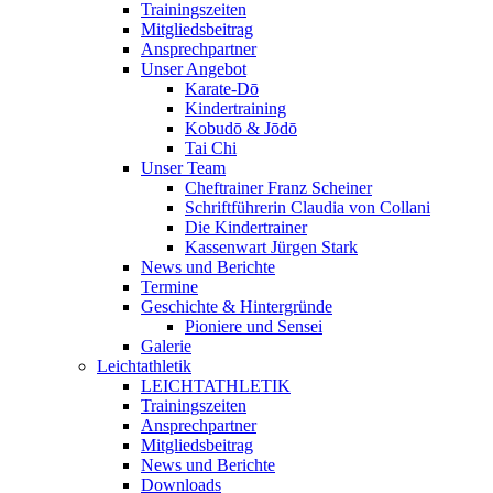
Trainingszeiten
Mitgliedsbeitrag
Ansprechpartner
Unser Angebot
Karate-Dō
Kindertraining
Kobudō & Jōdō
Tai Chi
Unser Team
Cheftrainer Franz Scheiner
Schriftführerin Claudia von Collani
Die Kindertrainer
Kassenwart Jürgen Stark
News und Berichte
Termine
Geschichte & Hintergründe
Pioniere und Sensei
Galerie
Leichtathletik
LEICHTATHLETIK
Trainingszeiten
Ansprechpartner
Mitgliedsbeitrag
News und Berichte
Downloads