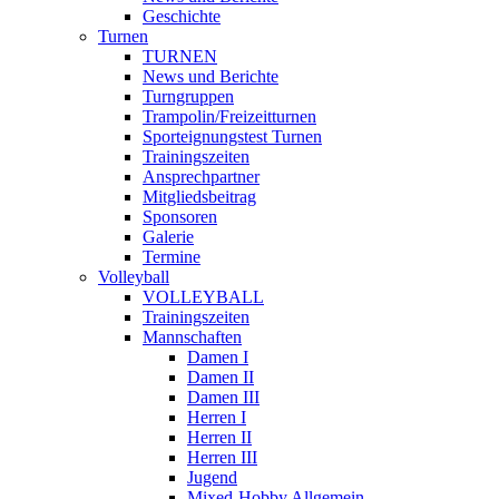
Geschichte
Turnen
TURNEN
News und Berichte
Turngruppen
Trampolin/Freizeitturnen
Sporteignungstest Turnen
Trainingszeiten
Ansprechpartner
Mitgliedsbeitrag
Sponsoren
Galerie
Termine
Volleyball
VOLLEYBALL
Trainingszeiten
Mannschaften
Damen I
Damen II
Damen III
Herren I
Herren II
Herren III
Jugend
Mixed-Hobby Allgemein