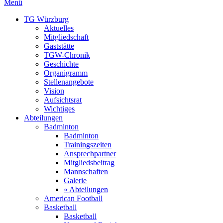
Menü
TG Würzburg
Aktuelles
Mitgliedschaft
Gaststätte
TGW-Chronik
Geschichte
Organigramm
Stellenangebote
Vision
Aufsichtsrat
Wichtiges
Abteilungen
Badminton
Badminton
Trainingszeiten
Ansprechpartner
Mitgliedsbeitrag
Mannschaften
Galerie
« Abteilungen
American Football
Basketball
Basketball