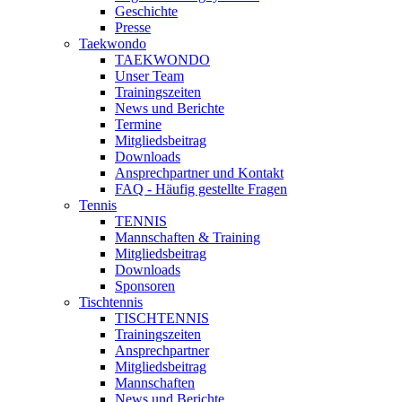
Geschichte
Presse
Taekwondo
TAEKWONDO
Unser Team
Trainingszeiten
News und Berichte
Termine
Mitgliedsbeitrag
Downloads
Ansprechpartner und Kontakt
FAQ - Häufig gestellte Fragen
Tennis
TENNIS
Mannschaften & Training
Mitgliedsbeitrag
Downloads
Sponsoren
Tischtennis
TISCHTENNIS
Trainingszeiten
Ansprechpartner
Mitgliedsbeitrag
Mannschaften
News und Berichte