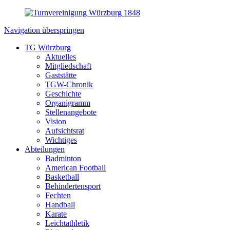
Navigation überspringen
TG Würzburg
Aktuelles
Mitgliedschaft
Gaststätte
TGW-Chronik
Geschichte
Organigramm
Stellenangebote
Vision
Aufsichtsrat
Wichtiges
Abteilungen
Badminton
American Football
Basketball
Behindertensport
Fechten
Handball
Karate
Leichtathletik