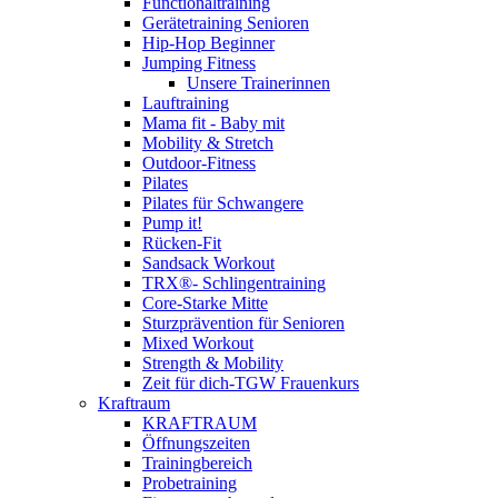
Functionaltraining
Gerätetraining Senioren
Hip-Hop Beginner
Jumping Fitness
Unsere Trainerinnen
Lauftraining
Mama fit - Baby mit
Mobility & Stretch
Outdoor-Fitness
Pilates
Pilates für Schwangere
Pump it!
Rücken-Fit
Sandsack Workout
TRX®- Schlingentraining
Core-Starke Mitte
Sturzprävention für Senioren
Mixed Workout
Strength & Mobility
Zeit für dich-TGW Frauenkurs
Kraftraum
KRAFTRAUM
Öffnungszeiten
Trainingbereich
Probetraining