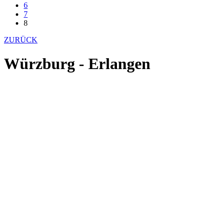
6
7
8
ZURÜCK
Würzburg - Erlangen