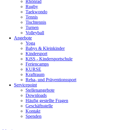
Rhönrad
Rugby
Taekwondo
Tennis
Tischtennis
Turnen
Volleyball
Angebote
Yoga
Babys & Kleinkinder
Kindersport
KiSS - Kindersportschule
Feriencamps
KURSE
Kraftraum
Reha- und Präventionssport
Servicepoint
Stellenangebote
Downloads
Häufig gestellte Fragen
Geschäftsstelle
Kontakt
Spenden