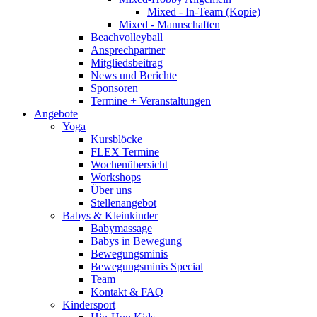
Mixed - In-Team (Kopie)
Mixed - Mannschaften
Beachvolleyball
Ansprechpartner
Mitgliedsbeitrag
News und Berichte
Sponsoren
Termine + Veranstaltungen
Angebote
Yoga
Kursblöcke
FLEX Termine
Wochenübersicht
Workshops
Über uns
Stellenangebot
Babys & Kleinkinder
Babymassage
Babys in Bewegung
Bewegungsminis
Bewegungsminis Special
Team
Kontakt & FAQ
Kindersport