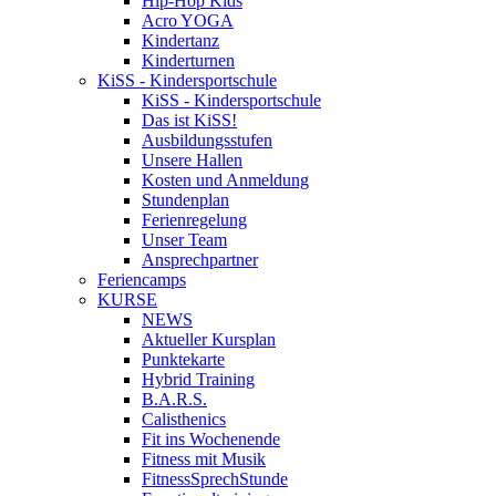
Hip-Hop Kids
Acro YOGA
Kindertanz
Kinderturnen
KiSS - Kindersportschule
KiSS - Kindersportschule
Das ist KiSS!
Ausbildungsstufen
Unsere Hallen
Kosten und Anmeldung
Stundenplan
Ferienregelung
Unser Team
Ansprechpartner
Feriencamps
KURSE
NEWS
Aktueller Kursplan
Punktekarte
Hybrid Training
B.A.R.S.
Calisthenics
Fit ins Wochenende
Fitness mit Musik
FitnessSprechStunde