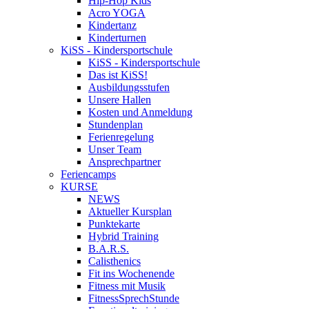
Hip-Hop Kids
Acro YOGA
Kindertanz
Kinderturnen
KiSS - Kindersportschule
KiSS - Kindersportschule
Das ist KiSS!
Ausbildungsstufen
Unsere Hallen
Kosten und Anmeldung
Stundenplan
Ferienregelung
Unser Team
Ansprechpartner
Feriencamps
KURSE
NEWS
Aktueller Kursplan
Punktekarte
Hybrid Training
B.A.R.S.
Calisthenics
Fit ins Wochenende
Fitness mit Musik
FitnessSprechStunde