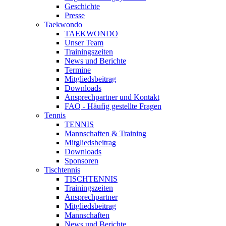
Geschichte
Presse
Taekwondo
TAEKWONDO
Unser Team
Trainingszeiten
News und Berichte
Termine
Mitgliedsbeitrag
Downloads
Ansprechpartner und Kontakt
FAQ - Häufig gestellte Fragen
Tennis
TENNIS
Mannschaften & Training
Mitgliedsbeitrag
Downloads
Sponsoren
Tischtennis
TISCHTENNIS
Trainingszeiten
Ansprechpartner
Mitgliedsbeitrag
Mannschaften
News und Berichte