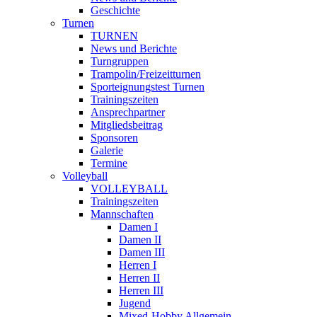
Geschichte
Turnen
TURNEN
News und Berichte
Turngruppen
Trampolin/Freizeitturnen
Sporteignungstest Turnen
Trainingszeiten
Ansprechpartner
Mitgliedsbeitrag
Sponsoren
Galerie
Termine
Volleyball
VOLLEYBALL
Trainingszeiten
Mannschaften
Damen I
Damen II
Damen III
Herren I
Herren II
Herren III
Jugend
Mixed-Hobby Allgemein