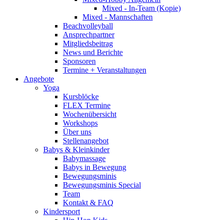
Mixed - In-Team (Kopie)
Mixed - Mannschaften
Beachvolleyball
Ansprechpartner
Mitgliedsbeitrag
News und Berichte
Sponsoren
Termine + Veranstaltungen
Angebote
Yoga
Kursblöcke
FLEX Termine
Wochenübersicht
Workshops
Über uns
Stellenangebot
Babys & Kleinkinder
Babymassage
Babys in Bewegung
Bewegungsminis
Bewegungsminis Special
Team
Kontakt & FAQ
Kindersport