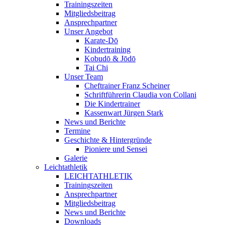
Trainingszeiten
Mitgliedsbeitrag
Ansprechpartner
Unser Angebot
Karate-Dō
Kindertraining
Kobudō & Jōdō
Tai Chi
Unser Team
Cheftrainer Franz Scheiner
Schriftführerin Claudia von Collani
Die Kindertrainer
Kassenwart Jürgen Stark
News und Berichte
Termine
Geschichte & Hintergründe
Pioniere und Sensei
Galerie
Leichtathletik
LEICHTATHLETIK
Trainingszeiten
Ansprechpartner
Mitgliedsbeitrag
News und Berichte
Downloads