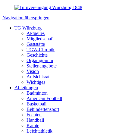
Navigation überspringen
TG Würzburg
Aktuelles
Mitgliedschaft
Gaststätte
TGW-Chronik
Geschichte
Organigramm
Stellenangebote
Vision
Aufsichtsrat
Wichtiges
Abteilungen
Badminton
American Football
Basketball
Behindertensport
Fechten
Handball
Karate
Leichtathletik