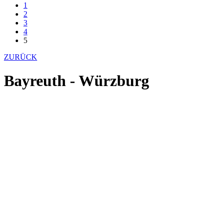
1
2
3
4
5
ZURÜCK
Bayreuth - Würzburg