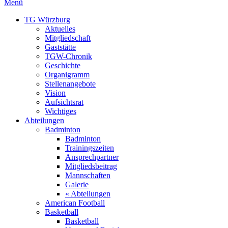
Menü
TG Würzburg
Aktuelles
Mitgliedschaft
Gaststätte
TGW-Chronik
Geschichte
Organigramm
Stellenangebote
Vision
Aufsichtsrat
Wichtiges
Abteilungen
Badminton
Badminton
Trainingszeiten
Ansprechpartner
Mitgliedsbeitrag
Mannschaften
Galerie
« Abteilungen
American Football
Basketball
Basketball