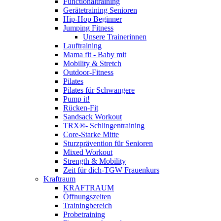
Functionaltraining
Gerätetraining Senioren
Hip-Hop Beginner
Jumping Fitness
Unsere Trainerinnen
Lauftraining
Mama fit - Baby mit
Mobility & Stretch
Outdoor-Fitness
Pilates
Pilates für Schwangere
Pump it!
Rücken-Fit
Sandsack Workout
TRX®- Schlingentraining
Core-Starke Mitte
Sturzprävention für Senioren
Mixed Workout
Strength & Mobility
Zeit für dich-TGW Frauenkurs
Kraftraum
KRAFTRAUM
Öffnungszeiten
Trainingbereich
Probetraining