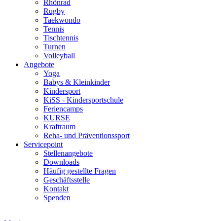
Rhönrad
Rugby
Taekwondo
Tennis
Tischtennis
Turnen
Volleyball
Angebote
Yoga
Babys & Kleinkinder
Kindersport
KiSS - Kindersportschule
Feriencamps
KURSE
Kraftraum
Reha- und Präventionssport
Servicepoint
Stellenangebote
Downloads
Häufig gestellte Fragen
Geschäftsstelle
Kontakt
Spenden