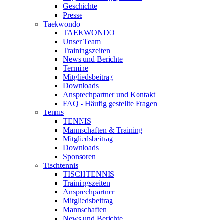
Geschichte
Presse
Taekwondo
TAEKWONDO
Unser Team
Trainingszeiten
News und Berichte
Termine
Mitgliedsbeitrag
Downloads
Ansprechpartner und Kontakt
FAQ - Häufig gestellte Fragen
Tennis
TENNIS
Mannschaften & Training
Mitgliedsbeitrag
Downloads
Sponsoren
Tischtennis
TISCHTENNIS
Trainingszeiten
Ansprechpartner
Mitgliedsbeitrag
Mannschaften
News und Berichte