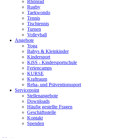
Rhönrad
Rugby
Taekwondo
Tennis
Tischtennis
Turnen
Volleyball
Angebote
Yoga
Babys & Kleinkinder
Kindersport
KiSS - Kindersportschule
Feriencamps
KURSE
Kraftraum
Reha- und Präventionssport
Servicepoint
Stellenangebote
Downloads
Häufig gestellte Fragen
Geschäftsstelle
Kontakt
Spenden