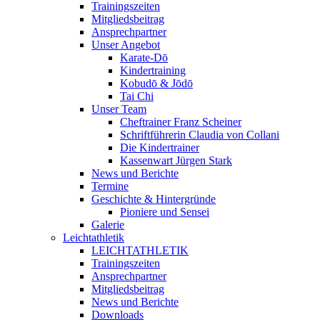
Trainingszeiten
Mitgliedsbeitrag
Ansprechpartner
Unser Angebot
Karate-Dō
Kindertraining
Kobudō & Jōdō
Tai Chi
Unser Team
Cheftrainer Franz Scheiner
Schriftführerin Claudia von Collani
Die Kindertrainer
Kassenwart Jürgen Stark
News und Berichte
Termine
Geschichte & Hintergründe
Pioniere und Sensei
Galerie
Leichtathletik
LEICHTATHLETIK
Trainingszeiten
Ansprechpartner
Mitgliedsbeitrag
News und Berichte
Downloads