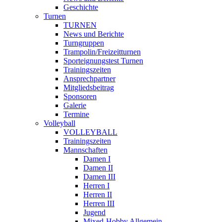
Geschichte
Turnen
TURNEN
News und Berichte
Turngruppen
Trampolin/Freizeitturnen
Sporteignungstest Turnen
Trainingszeiten
Ansprechpartner
Mitgliedsbeitrag
Sponsoren
Galerie
Termine
Volleyball
VOLLEYBALL
Trainingszeiten
Mannschaften
Damen I
Damen II
Damen III
Herren I
Herren II
Herren III
Jugend
Mixed-Hobby Allgemein