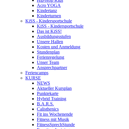
Hip-Hop Kids
Acro YOGA
Kindertanz
Kinderturnen
KiSS - Kindersportschule
KiSS - Kindersportschule
Das ist KiSS!
Ausbildungsstufen
Unsere Hallen
Kosten und Anmeldung
Stundenplan
Ferienregelung
Unser Team
Ansprechpartner
Feriencamps
KURSE
NEWS
Aktueller Kursplan
Punktekarte
Hybrid Training
B.A.R.S.
Calisthenics
Fit ins Wochenende
Fitness mit Musik
FitnessSprechStunde