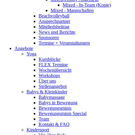
Mixed - In-Team (Kopie)
Mixed - Mannschaften
Beachvolleyball
Ansprechpartner
Mitgliedsbeitrag
News und Berichte
Sponsoren
Termine + Veranstaltungen
Angebote
Yoga
Kursblöcke
FLEX Termine
Wochenübersicht
Workshops
Über uns
Stellenangebot
Babys & Kleinkinder
Babymassage
Babys in Bewegung
Bewegungsminis
Bewegungsminis Special
Team
Kontakt & FAQ
Kindersport