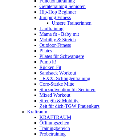
Functionaltraining
Gerätetraining Senioren
Hip-Hop Beginner
Jumping Fitness
Unsere Trainerinnen
Lauftraining
Mama fit - Baby mit
Mobility & Stretch
Outdoor-Fitness
Pilates
Pilates für Schwangere
Pump it!
Rücken-Fit
Sandsack Workout
TRX®- Schlingentraining
Core-Starke Mitte
Sturzprävention für Senioren
Mixed Workout
Strength & Mobility
Zeit für dich-TGW Frauenkurs
Kraftraum
KRAFTRAUM
Öffnungszeiten
Trainingbereich
Probetraining