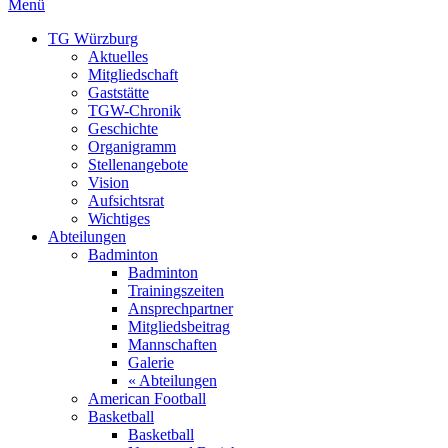
Menü
TG Würzburg
Aktuelles
Mitgliedschaft
Gaststätte
TGW-Chronik
Geschichte
Organigramm
Stellenangebote
Vision
Aufsichtsrat
Wichtiges
Abteilungen
Badminton
Badminton
Trainingszeiten
Ansprechpartner
Mitgliedsbeitrag
Mannschaften
Galerie
« Abteilungen
American Football
Basketball
Basketball