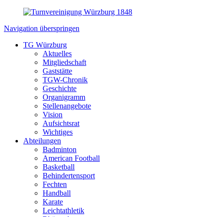
Navigation überspringen
TG Würzburg
Aktuelles
Mitgliedschaft
Gaststätte
TGW-Chronik
Geschichte
Organigramm
Stellenangebote
Vision
Aufsichtsrat
Wichtiges
Abteilungen
Badminton
American Football
Basketball
Behindertensport
Fechten
Handball
Karate
Leichtathletik