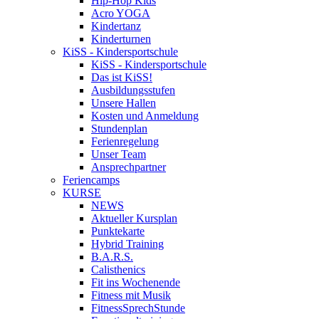
Hip-Hop Kids
Acro YOGA
Kindertanz
Kinderturnen
KiSS - Kindersportschule
KiSS - Kindersportschule
Das ist KiSS!
Ausbildungsstufen
Unsere Hallen
Kosten und Anmeldung
Stundenplan
Ferienregelung
Unser Team
Ansprechpartner
Feriencamps
KURSE
NEWS
Aktueller Kursplan
Punktekarte
Hybrid Training
B.A.R.S.
Calisthenics
Fit ins Wochenende
Fitness mit Musik
FitnessSprechStunde