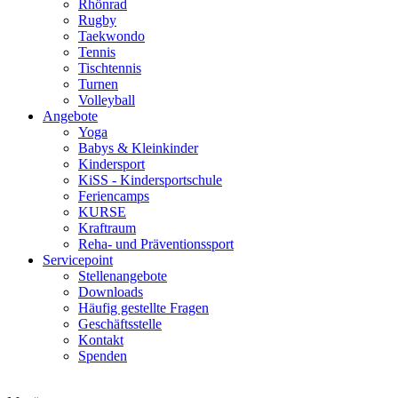
Rhönrad
Rugby
Taekwondo
Tennis
Tischtennis
Turnen
Volleyball
Angebote
Yoga
Babys & Kleinkinder
Kindersport
KiSS - Kindersportschule
Feriencamps
KURSE
Kraftraum
Reha- und Präventionssport
Servicepoint
Stellenangebote
Downloads
Häufig gestellte Fragen
Geschäftsstelle
Kontakt
Spenden