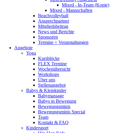
Mixed - In-Team (Kopie)
Mixed - Mannschaften
Beachvolleyball
Ansprechpartner
Mitgliedsbeitrag
News und Berichte
Sponsoren
Termine + Veranstaltungen
Angebote
Yoga
Kursblöcke
FLEX Termine
Wochenübersicht
Workshops
Über uns
Stellenangebot
Babys & Kleinkinder
Babymassage
Babys in Bewegung
Bewegungsminis
Bewegungsminis Special
Team
Kontakt & FAQ
Kindersport