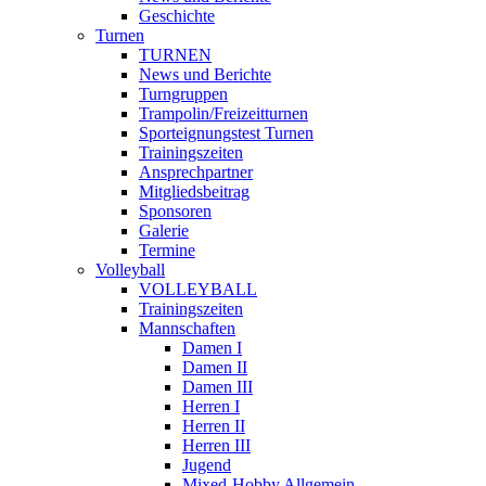
Geschichte
Turnen
TURNEN
News und Berichte
Turngruppen
Trampolin/Freizeitturnen
Sporteignungstest Turnen
Trainingszeiten
Ansprechpartner
Mitgliedsbeitrag
Sponsoren
Galerie
Termine
Volleyball
VOLLEYBALL
Trainingszeiten
Mannschaften
Damen I
Damen II
Damen III
Herren I
Herren II
Herren III
Jugend
Mixed-Hobby Allgemein