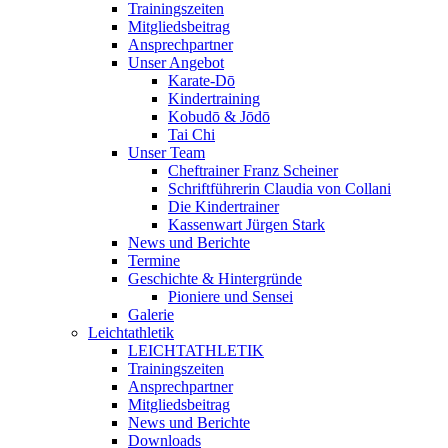
Trainingszeiten
Mitgliedsbeitrag
Ansprechpartner
Unser Angebot
Karate-Dō
Kindertraining
Kobudō & Jōdō
Tai Chi
Unser Team
Cheftrainer Franz Scheiner
Schriftführerin Claudia von Collani
Die Kindertrainer
Kassenwart Jürgen Stark
News und Berichte
Termine
Geschichte & Hintergründe
Pioniere und Sensei
Galerie
Leichtathletik
LEICHTATHLETIK
Trainingszeiten
Ansprechpartner
Mitgliedsbeitrag
News und Berichte
Downloads