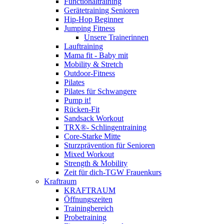
Functionaltraining
Gerätetraining Senioren
Hip-Hop Beginner
Jumping Fitness
Unsere Trainerinnen
Lauftraining
Mama fit - Baby mit
Mobility & Stretch
Outdoor-Fitness
Pilates
Pilates für Schwangere
Pump it!
Rücken-Fit
Sandsack Workout
TRX®- Schlingentraining
Core-Starke Mitte
Sturzprävention für Senioren
Mixed Workout
Strength & Mobility
Zeit für dich-TGW Frauenkurs
Kraftraum
KRAFTRAUM
Öffnungszeiten
Trainingbereich
Probetraining