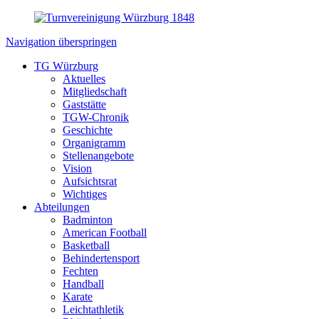
Navigation überspringen
TG Würzburg
Aktuelles
Mitgliedschaft
Gaststätte
TGW-Chronik
Geschichte
Organigramm
Stellenangebote
Vision
Aufsichtsrat
Wichtiges
Abteilungen
Badminton
American Football
Basketball
Behindertensport
Fechten
Handball
Karate
Leichtathletik