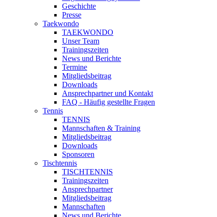
Geschichte
Presse
Taekwondo
TAEKWONDO
Unser Team
Trainingszeiten
News und Berichte
Termine
Mitgliedsbeitrag
Downloads
Ansprechpartner und Kontakt
FAQ - Häufig gestellte Fragen
Tennis
TENNIS
Mannschaften & Training
Mitgliedsbeitrag
Downloads
Sponsoren
Tischtennis
TISCHTENNIS
Trainingszeiten
Ansprechpartner
Mitgliedsbeitrag
Mannschaften
News und Berichte