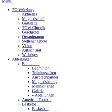
Menü
TG Würzburg
Aktuelles
Mitgliedschaft
Gaststätte
TGW-Chronik
Geschichte
Organigramm
Stellenangebote
Vision
Aufsichtsrat
Wichtiges
Abteilungen
Badminton
Badminton
Trainingszeiten
Ansprechpartner
Mitgliedsbeitrag
Mannschaften
Galerie
« Abteilungen
American Football
Basketball
Basketball