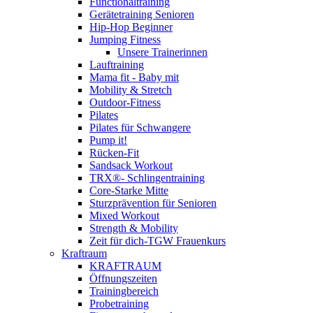
Functionaltraining
Gerätetraining Senioren
Hip-Hop Beginner
Jumping Fitness
Unsere Trainerinnen
Lauftraining
Mama fit - Baby mit
Mobility & Stretch
Outdoor-Fitness
Pilates
Pilates für Schwangere
Pump it!
Rücken-Fit
Sandsack Workout
TRX®- Schlingentraining
Core-Starke Mitte
Sturzprävention für Senioren
Mixed Workout
Strength & Mobility
Zeit für dich-TGW Frauenkurs
Kraftraum
KRAFTRAUM
Öffnungszeiten
Trainingbereich
Probetraining