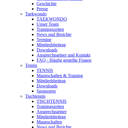
Geschichte
Presse
Taekwondo
TAEKWONDO
Unser Team
Trainingszeiten
News und Berichte
Termine
Mitgliedsbeitrag
Downloads
Ansprechpartner und Kontakt
FAQ - Häufig gestellte Fragen
Tennis
TENNIS
Mannschaften & Training
Mitgliedsbeitrag
Downloads
Sponsoren
Tischtennis
TISCHTENNIS
Trainingszeiten
Ansprechpartner
Mitgliedsbeitrag
Mannschaften
News und Berichte