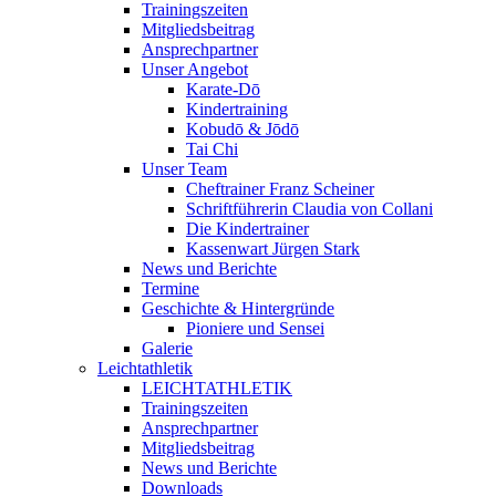
Trainingszeiten
Mitgliedsbeitrag
Ansprechpartner
Unser Angebot
Karate-Dō
Kindertraining
Kobudō & Jōdō
Tai Chi
Unser Team
Cheftrainer Franz Scheiner
Schriftführerin Claudia von Collani
Die Kindertrainer
Kassenwart Jürgen Stark
News und Berichte
Termine
Geschichte & Hintergründe
Pioniere und Sensei
Galerie
Leichtathletik
LEICHTATHLETIK
Trainingszeiten
Ansprechpartner
Mitgliedsbeitrag
News und Berichte
Downloads