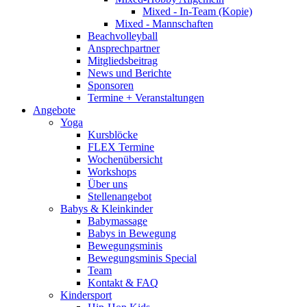
Mixed - In-Team (Kopie)
Mixed - Mannschaften
Beachvolleyball
Ansprechpartner
Mitgliedsbeitrag
News und Berichte
Sponsoren
Termine + Veranstaltungen
Angebote
Yoga
Kursblöcke
FLEX Termine
Wochenübersicht
Workshops
Über uns
Stellenangebot
Babys & Kleinkinder
Babymassage
Babys in Bewegung
Bewegungsminis
Bewegungsminis Special
Team
Kontakt & FAQ
Kindersport