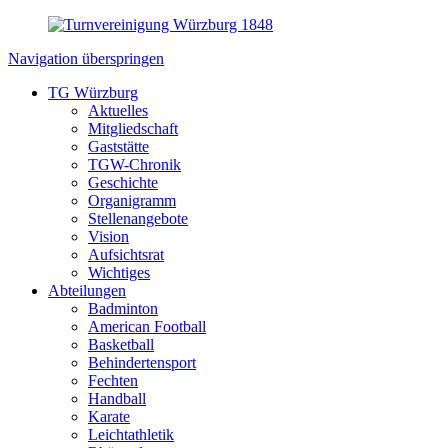
Navigation überspringen
TG Würzburg
Aktuelles
Mitgliedschaft
Gaststätte
TGW-Chronik
Geschichte
Organigramm
Stellenangebote
Vision
Aufsichtsrat
Wichtiges
Abteilungen
Badminton
American Football
Basketball
Behindertensport
Fechten
Handball
Karate
Leichtathletik