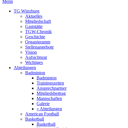
Menü
TG Würzburg
Aktuelles
Mitgliedschaft
Gaststätte
TGW-Chronik
Geschichte
Organigramm
Stellenangebote
Vision
Aufsichtsrat
Wichtiges
Abteilungen
Badminton
Badminton
Trainingszeiten
Ansprechpartner
Mitgliedsbeitrag
Mannschaften
Galerie
« Abteilungen
American Football
Basketball
Basketball