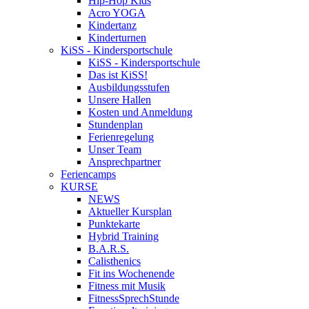
Hip-Hop Kids
Acro YOGA
Kindertanz
Kinderturnen
KiSS - Kindersportschule
KiSS - Kindersportschule
Das ist KiSS!
Ausbildungsstufen
Unsere Hallen
Kosten und Anmeldung
Stundenplan
Ferienregelung
Unser Team
Ansprechpartner
Feriencamps
KURSE
NEWS
Aktueller Kursplan
Punktekarte
Hybrid Training
B.A.R.S.
Calisthenics
Fit ins Wochenende
Fitness mit Musik
FitnessSprechStunde