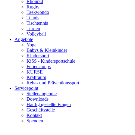
Rhönrad
Rugby
Taekwondo
Tennis
Tischtennis
Turnen
Volleyball
Angebote
Yoga
Babys & Kleinkinder
Kindersport
KiSS - Kindersportschule
Feriencamps
KURSE
Kraftraum
Reha- und Präventionssport
Servicepoint
Stellenangebote
Downloads
Häufig gestellte Fragen
Geschäftsstelle
Kontakt
Spenden