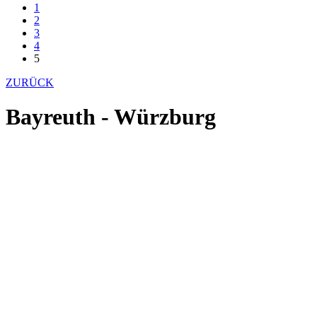
1
2
3
4
5
ZURÜCK
Bayreuth - Würzburg