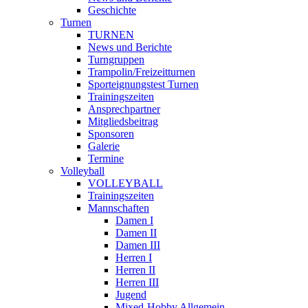
Geschichte
Turnen
TURNEN
News und Berichte
Turngruppen
Trampolin/Freizeitturnen
Sporteignungstest Turnen
Trainingszeiten
Ansprechpartner
Mitgliedsbeitrag
Sponsoren
Galerie
Termine
Volleyball
VOLLEYBALL
Trainingszeiten
Mannschaften
Damen I
Damen II
Damen III
Herren I
Herren II
Herren III
Jugend
Mixed-Hobby Allgemein