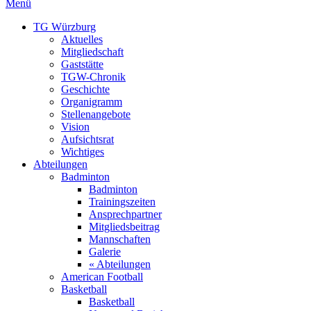
Menü
TG Würzburg
Aktuelles
Mitgliedschaft
Gaststätte
TGW-Chronik
Geschichte
Organigramm
Stellenangebote
Vision
Aufsichtsrat
Wichtiges
Abteilungen
Badminton
Badminton
Trainingszeiten
Ansprechpartner
Mitgliedsbeitrag
Mannschaften
Galerie
« Abteilungen
American Football
Basketball
Basketball