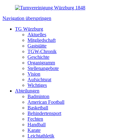
Navigation überspringen
TG Würzburg
Aktuelles
Mitgliedschaft
Gaststätte
TGW-Chronik
Geschichte
Organigramm
Stellenangebote
Vision
Aufsichtsrat
Wichtiges
Abteilungen
Badminton
American Football
Basketball
Behindertensport
Fechten
Handball
Karate
Leichtathletik