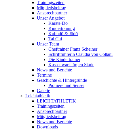
Trainingszeiten
Mitgliedsbeitrag
Ansprechpartner
Unser Angebot
Karate-Dō
Kindertraining
Kobudō & Jōdō
Tai Chi
Unser Team
Cheftrainer Franz Scheiner
Schriftführerin Claudia von Collani
Die Kindertrainer
Kassenwart Jürgen Stark
News und Berichte
Termine
Geschichte & Hintergründe
Pioniere und Sensei
Galerie
Leichtathletik
LEICHTATHLETIK
Trainingszeiten
Ansprechpartner
Mitgliedsbeitrag
News und Berichte
Downloads