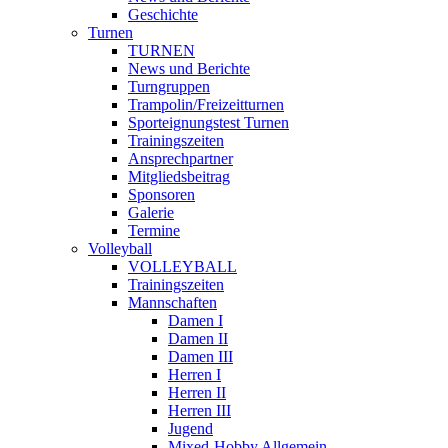
Geschichte
Turnen
TURNEN
News und Berichte
Turngruppen
Trampolin/Freizeitturnen
Sporteignungstest Turnen
Trainingszeiten
Ansprechpartner
Mitgliedsbeitrag
Sponsoren
Galerie
Termine
Volleyball
VOLLEYBALL
Trainingszeiten
Mannschaften
Damen I
Damen II
Damen III
Herren I
Herren II
Herren III
Jugend
Mixed-Hobby Allgemein