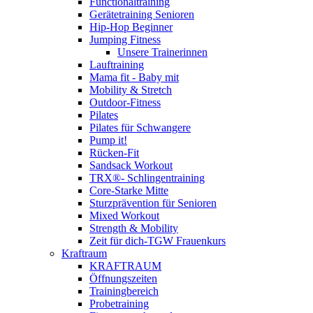
Functionaltraining
Gerätetraining Senioren
Hip-Hop Beginner
Jumping Fitness
Unsere Trainerinnen
Lauftraining
Mama fit - Baby mit
Mobility & Stretch
Outdoor-Fitness
Pilates
Pilates für Schwangere
Pump it!
Rücken-Fit
Sandsack Workout
TRX®- Schlingentraining
Core-Starke Mitte
Sturzprävention für Senioren
Mixed Workout
Strength & Mobility
Zeit für dich-TGW Frauenkurs
Kraftraum
KRAFTRAUM
Öffnungszeiten
Trainingbereich
Probetraining