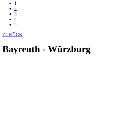
1
2
3
4
5
ZURÜCK
Bayreuth - Würzburg