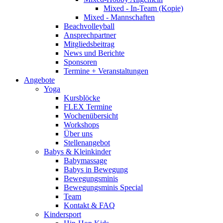
Mixed - In-Team (Kopie)
Mixed - Mannschaften
Beachvolleyball
Ansprechpartner
Mitgliedsbeitrag
News und Berichte
Sponsoren
Termine + Veranstaltungen
Angebote
Yoga
Kursblöcke
FLEX Termine
Wochenübersicht
Workshops
Über uns
Stellenangebot
Babys & Kleinkinder
Babymassage
Babys in Bewegung
Bewegungsminis
Bewegungsminis Special
Team
Kontakt & FAQ
Kindersport