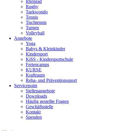
Rhönrad
Rugby
Taekwondo
Tennis
Tischtennis
Turnen
Volleyball
Angebote
Yoga
Babys & Kleinkinder
Kindersport
KiSS - Kindersportschule
Feriencamps
KURSE
Kraftraum
Reha- und Präventionssport
Servicepoint
Stellenangebote
Downloads
Häufig gestellte Fragen
Geschäftsstelle
Kontakt
Spenden