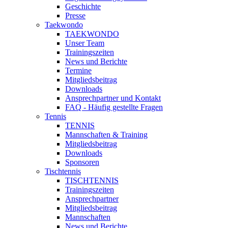
Geschichte
Presse
Taekwondo
TAEKWONDO
Unser Team
Trainingszeiten
News und Berichte
Termine
Mitgliedsbeitrag
Downloads
Ansprechpartner und Kontakt
FAQ - Häufig gestellte Fragen
Tennis
TENNIS
Mannschaften & Training
Mitgliedsbeitrag
Downloads
Sponsoren
Tischtennis
TISCHTENNIS
Trainingszeiten
Ansprechpartner
Mitgliedsbeitrag
Mannschaften
News und Berichte