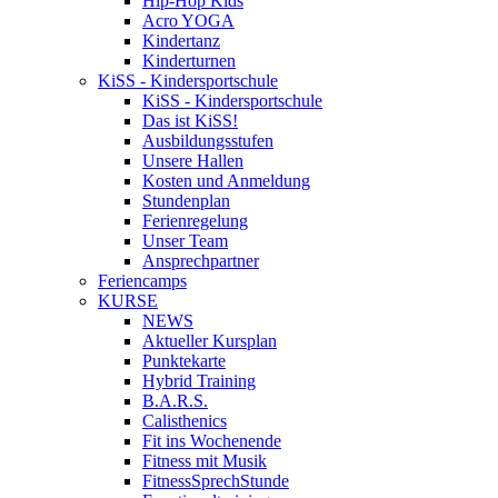
Hip-Hop Kids
Acro YOGA
Kindertanz
Kinderturnen
KiSS - Kindersportschule
KiSS - Kindersportschule
Das ist KiSS!
Ausbildungsstufen
Unsere Hallen
Kosten und Anmeldung
Stundenplan
Ferienregelung
Unser Team
Ansprechpartner
Feriencamps
KURSE
NEWS
Aktueller Kursplan
Punktekarte
Hybrid Training
B.A.R.S.
Calisthenics
Fit ins Wochenende
Fitness mit Musik
FitnessSprechStunde