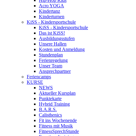
Hip-Hop Kids
Acro YOGA
Kindertanz
Kinderturnen
KiSS - Kindersportschule
KiSS - Kindersportschule
Das ist KiSS!
Ausbildungsstufen
Unsere Hallen
Kosten und Anmeldung
Stundenplan
Ferienregelung
Unser Team
Ansprechpartner
Feriencamps
KURSE
NEWS
Aktueller Kursplan
Punktekarte
Hybrid Training
B.A.R.S.
Calisthenics
Fit ins Wochenende
Fitness mit Musik
FitnessSprechStunde