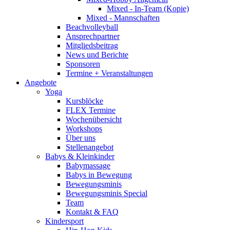
Mixed - In-Team (Kopie)
Mixed - Mannschaften
Beachvolleyball
Ansprechpartner
Mitgliedsbeitrag
News und Berichte
Sponsoren
Termine + Veranstaltungen
Angebote
Yoga
Kursblöcke
FLEX Termine
Wochenübersicht
Workshops
Über uns
Stellenangebot
Babys & Kleinkinder
Babymassage
Babys in Bewegung
Bewegungsminis
Bewegungsminis Special
Team
Kontakt & FAQ
Kindersport