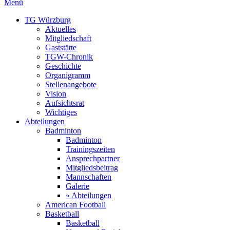
Menü
TG Würzburg
Aktuelles
Mitgliedschaft
Gaststätte
TGW-Chronik
Geschichte
Organigramm
Stellenangebote
Vision
Aufsichtsrat
Wichtiges
Abteilungen
Badminton
Badminton
Trainingszeiten
Ansprechpartner
Mitgliedsbeitrag
Mannschaften
Galerie
« Abteilungen
American Football
Basketball
Basketball