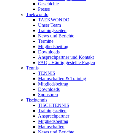
Geschichte
Presse
Taekwondo
TAEKWONDO
Unser Team
Trainingszeiten
News und Berichte
Termine
Mitgliedsbeitrag
Downloads
Ansprechpartner und Kontakt
FAQ - Häufig gestellte Fragen
Tennis
TENNIS
Mannschaften & Training
Mitgliedsbeitrag
Downloads
Sponsoren
Tischtennis
TISCHTENNIS
Trainingszeiten
Ansprechpartner
Mitgliedsbeitrag
Mannschaften
News und Berichte