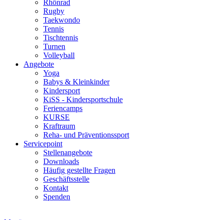
Rhönrad
Rugby
Taekwondo
Tennis
Tischtennis
Turnen
Volleyball
Angebote
Yoga
Babys & Kleinkinder
Kindersport
KiSS - Kindersportschule
Feriencamps
KURSE
Kraftraum
Reha- und Präventionssport
Servicepoint
Stellenangebote
Downloads
Häufig gestellte Fragen
Geschäftsstelle
Kontakt
Spenden