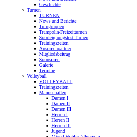
Geschichte
Turnen
TURNEN
News und Berichte
Turngruppen
Trampolin/Freizeitturnen
Sporteignungstest Turnen
Trainingszeiten
Ansprechpartner
Mitgliedsbeitrag
Sponsoren
Galerie
Termine
Volleyball
VOLLEYBALL
Trainingszeiten
Mannschaften
Damen I
Damen II
Damen III
Herren I
Herren II
Herren III
Jugend
Mixed-Hobby Allgemein