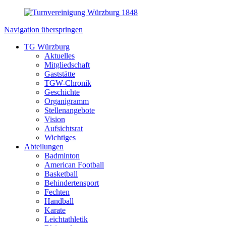
Navigation überspringen
TG Würzburg
Aktuelles
Mitgliedschaft
Gaststätte
TGW-Chronik
Geschichte
Organigramm
Stellenangebote
Vision
Aufsichtsrat
Wichtiges
Abteilungen
Badminton
American Football
Basketball
Behindertensport
Fechten
Handball
Karate
Leichtathletik