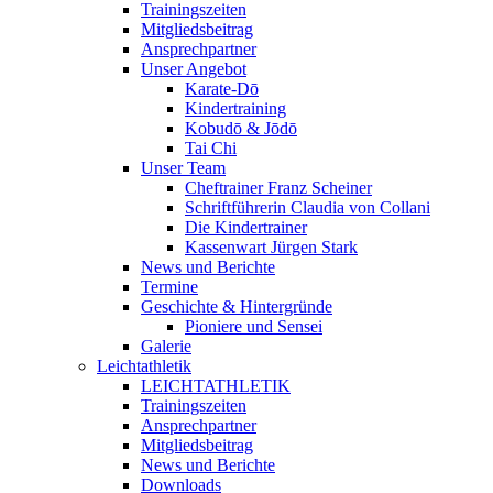
Trainingszeiten
Mitgliedsbeitrag
Ansprechpartner
Unser Angebot
Karate-Dō
Kindertraining
Kobudō & Jōdō
Tai Chi
Unser Team
Cheftrainer Franz Scheiner
Schriftführerin Claudia von Collani
Die Kindertrainer
Kassenwart Jürgen Stark
News und Berichte
Termine
Geschichte & Hintergründe
Pioniere und Sensei
Galerie
Leichtathletik
LEICHTATHLETIK
Trainingszeiten
Ansprechpartner
Mitgliedsbeitrag
News und Berichte
Downloads