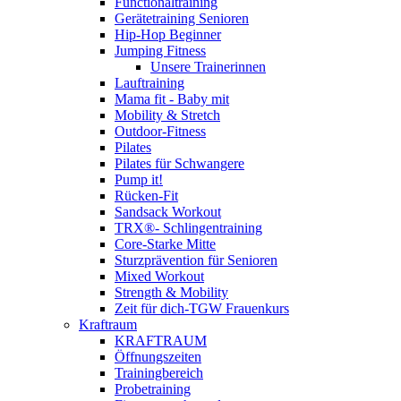
Functionaltraining
Gerätetraining Senioren
Hip-Hop Beginner
Jumping Fitness
Unsere Trainerinnen
Lauftraining
Mama fit - Baby mit
Mobility & Stretch
Outdoor-Fitness
Pilates
Pilates für Schwangere
Pump it!
Rücken-Fit
Sandsack Workout
TRX®- Schlingentraining
Core-Starke Mitte
Sturzprävention für Senioren
Mixed Workout
Strength & Mobility
Zeit für dich-TGW Frauenkurs
Kraftraum
KRAFTRAUM
Öffnungszeiten
Trainingbereich
Probetraining