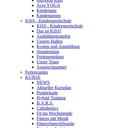
Hip-Hop Kids
Acro YOGA
Kindertanz
Kinderturnen
KiSS - Kindersportschule
KiSS - Kindersportschule
Das ist KiSS!
Ausbildungsstufen
Unsere Hallen
Kosten und Anmeldung
Stundenplan
Ferienregelung
Unser Team
Ansprechpartner
Feriencamps
KURSE
NEWS
Aktueller Kursplan
Punktekarte
Hybrid Training
B.A.R.S.
Calisthenics
Fit ins Wochenende
Fitness mit Musik
FitnessSprechStunde