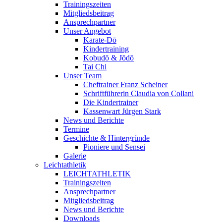
Trainingszeiten
Mitgliedsbeitrag
Ansprechpartner
Unser Angebot
Karate-Dō
Kindertraining
Kobudō & Jōdō
Tai Chi
Unser Team
Cheftrainer Franz Scheiner
Schriftführerin Claudia von Collani
Die Kindertrainer
Kassenwart Jürgen Stark
News und Berichte
Termine
Geschichte & Hintergründe
Pioniere und Sensei
Galerie
Leichtathletik
LEICHTATHLETIK
Trainingszeiten
Ansprechpartner
Mitgliedsbeitrag
News und Berichte
Downloads