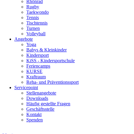
Rhönrad
Rugby
Taekwondo
Tennis
Tischtennis
Turnen
Volleyball
Angebote
Yoga
Babys & Kleinkinder
Kindersport
KiSS - Kindersportschule
Feriencamps
KURSE
Kraftraum
Reha- und Präventionssport
Servicepoint
Stellenangebote
Downloads
Häufig gestellte Fragen
Geschäftsstelle
Kontakt
Spenden