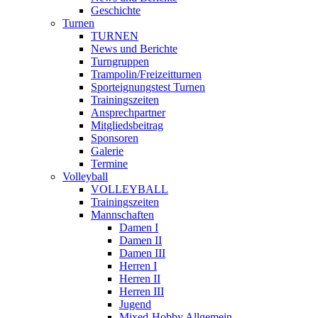
Geschichte
Turnen
TURNEN
News und Berichte
Turngruppen
Trampolin/Freizeitturnen
Sporteignungstest Turnen
Trainingszeiten
Ansprechpartner
Mitgliedsbeitrag
Sponsoren
Galerie
Termine
Volleyball
VOLLEYBALL
Trainingszeiten
Mannschaften
Damen I
Damen II
Damen III
Herren I
Herren II
Herren III
Jugend
Mixed-Hobby Allgemein