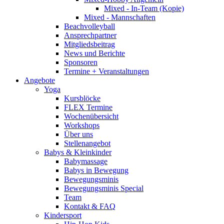
Mixed - In-Team (Kopie)
Mixed - Mannschaften
Beachvolleyball
Ansprechpartner
Mitgliedsbeitrag
News und Berichte
Sponsoren
Termine + Veranstaltungen
Angebote
Yoga
Kursblöcke
FLEX Termine
Wochenübersicht
Workshops
Über uns
Stellenangebot
Babys & Kleinkinder
Babymassage
Babys in Bewegung
Bewegungsminis
Bewegungsminis Special
Team
Kontakt & FAQ
Kindersport