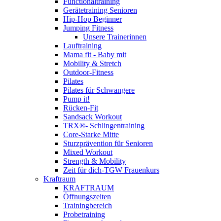
Functionaltraining
Gerätetraining Senioren
Hip-Hop Beginner
Jumping Fitness
Unsere Trainerinnen
Lauftraining
Mama fit - Baby mit
Mobility & Stretch
Outdoor-Fitness
Pilates
Pilates für Schwangere
Pump it!
Rücken-Fit
Sandsack Workout
TRX®- Schlingentraining
Core-Starke Mitte
Sturzprävention für Senioren
Mixed Workout
Strength & Mobility
Zeit für dich-TGW Frauenkurs
Kraftraum
KRAFTRAUM
Öffnungszeiten
Trainingbereich
Probetraining