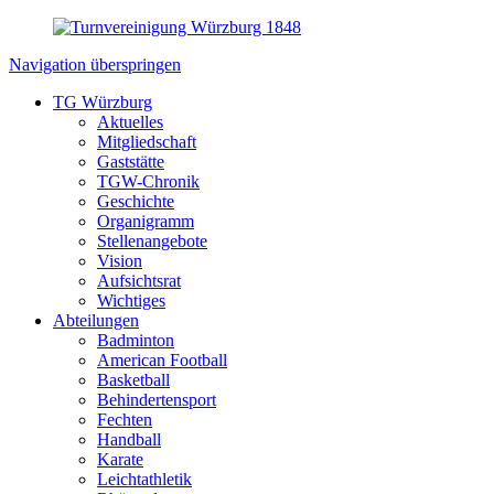
Navigation überspringen
TG Würzburg
Aktuelles
Mitgliedschaft
Gaststätte
TGW-Chronik
Geschichte
Organigramm
Stellenangebote
Vision
Aufsichtsrat
Wichtiges
Abteilungen
Badminton
American Football
Basketball
Behindertensport
Fechten
Handball
Karate
Leichtathletik