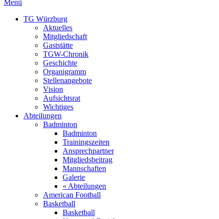
Menü
TG Würzburg
Aktuelles
Mitgliedschaft
Gaststätte
TGW-Chronik
Geschichte
Organigramm
Stellenangebote
Vision
Aufsichtsrat
Wichtiges
Abteilungen
Badminton
Badminton
Trainingszeiten
Ansprechpartner
Mitgliedsbeitrag
Mannschaften
Galerie
« Abteilungen
American Football
Basketball
Basketball