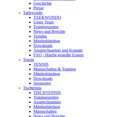
Geschichte
Presse
Taekwondo
TAEKWONDO
Unser Team
Trainingszeiten
News und Berichte
Termine
Mitgliedsbeitrag
Downloads
Ansprechpartner und Kontakt
FAQ - Häufig gestellte Fragen
Tennis
TENNIS
Mannschaften & Training
Mitgliedsbeitrag
Downloads
Sponsoren
Tischtennis
TISCHTENNIS
Trainingszeiten
Ansprechpartner
Mitgliedsbeitrag
Mannschaften
News und Berichte