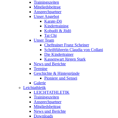
Trainingszeiten
Mitgliedsbeitrag
Ansprechpartner
Unser Angebot
Karate-Dō
Kindertraining
Kobudō & Jōdō
Tai Chi
Unser Team
Cheftrainer Franz Scheiner
Schriftführerin Claudia von Collani
Die Kindertrainer
Kassenwart Jürgen Stark
News und Berichte
Termine
Geschichte & Hintergründe
Pioniere und Sensei
Galerie
Leichtathletik
LEICHTATHLETIK
Trainingszeiten
Ansprechpartner
Mitgliedsbeitrag
News und Berichte
Downloads