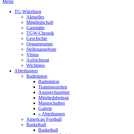
Menü
TG Würzburg
Aktuelles
Mitgliedschaft
Gaststätte
TGW-Chronik
Geschichte
Organigramm
Stellenangebote
Vision
Aufsichtsrat
Wichtiges
Abteilungen
Badminton
Badminton
Trainingszeiten
Ansprechpartner
Mitgliedsbeitrag
Mannschaften
Galerie
« Abteilungen
American Football
Basketball
Basketball