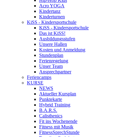
Hip-Hop Kids
Acro YOGA
Kindertanz
Kinderturnen
KiSS - Kindersportschule
KiSS - Kindersportschule
Das ist KiSS!
Ausbildungsstufen
Unsere Hallen
Kosten und Anmeldung
Stundenplan
Ferienregelung
Unser Team
Ansprechpartner
Feriencamps
KURSE
NEWS
Aktueller Kursplan
Punktekarte
Hybrid Training
B.A.R.S.
Calisthenics
Fit ins Wochenende
Fitness mit Musik
FitnessSprechStunde