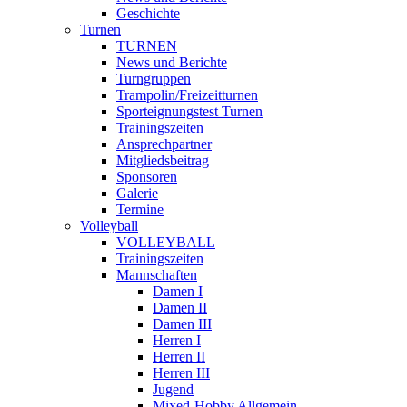
Geschichte
Turnen
TURNEN
News und Berichte
Turngruppen
Trampolin/Freizeitturnen
Sporteignungstest Turnen
Trainingszeiten
Ansprechpartner
Mitgliedsbeitrag
Sponsoren
Galerie
Termine
Volleyball
VOLLEYBALL
Trainingszeiten
Mannschaften
Damen I
Damen II
Damen III
Herren I
Herren II
Herren III
Jugend
Mixed-Hobby Allgemein