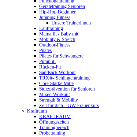
Functionaltraining
Gerätetraining Senioren
Hip-Hop Beginner
Jumping Fitness
Unsere Trainerinnen
Lauftraining
Mama fit - Baby mit
Mobility & Stretch
Outdoor-Fitness
Pilates
Pilates für Schwangere
Pump it!
Rücken-Fit
Sandsack Workout
TRX®- Schlingentraining
Core-Starke Mitte
Sturzprävention für Senioren
Mixed Workout
Strength & Mobility
Zeit für dich-TGW Frauenkurs
Kraftraum
KRAFTRAUM
Öffnungszeiten
Trainingbereich
Probetraining