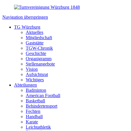
Navigation überspringen
TG Würzburg
Aktuelles
Mitgliedschaft
Gaststätte
TGW-Chronik
Geschichte
Organigramm
Stellenangebote
Vision
Aufsichtsrat
Wichtiges
Abteilungen
Badminton
American Football
Basketball
Behindertensport
Fechten
Handball
Karate
Leichtathletik