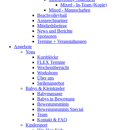
Mixed - In-Team (Kopie)
Mixed - Mannschaften
Beachvolleyball
Ansprechpartner
Mitgliedsbeitrag
News und Berichte
Sponsoren
Termine + Veranstaltungen
Angebote
Yoga
Kursblöcke
FLEX Termine
Wochenübersicht
Workshops
Über uns
Stellenangebot
Babys & Kleinkinder
Babymassage
Babys in Bewegung
Bewegungsminis
Bewegungsminis Special
Team
Kontakt & FAQ
Kindersport