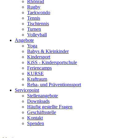
Rhönrad
Rugby
Taekwondo
Tennis
Tischtennis
Turnen
Volleyball
Angebote
Yoga
Babys & Kleinkinder
Kindersport
KiSS - Kindersportschule
Feriencamps
KURSE
Kraftraum
Reha- und Präventionssport
Servicepoint
Stellenangebote
Downloads
Häufig gestellte Fragen
Geschäftsstelle
Kontakt
Spenden