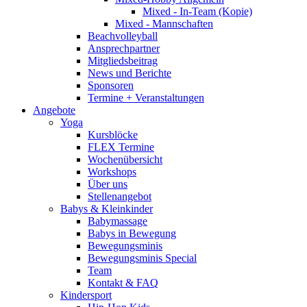
Mixed - In-Team (Kopie)
Mixed - Mannschaften
Beachvolleyball
Ansprechpartner
Mitgliedsbeitrag
News und Berichte
Sponsoren
Termine + Veranstaltungen
Angebote
Yoga
Kursblöcke
FLEX Termine
Wochenübersicht
Workshops
Über uns
Stellenangebot
Babys & Kleinkinder
Babymassage
Babys in Bewegung
Bewegungsminis
Bewegungsminis Special
Team
Kontakt & FAQ
Kindersport