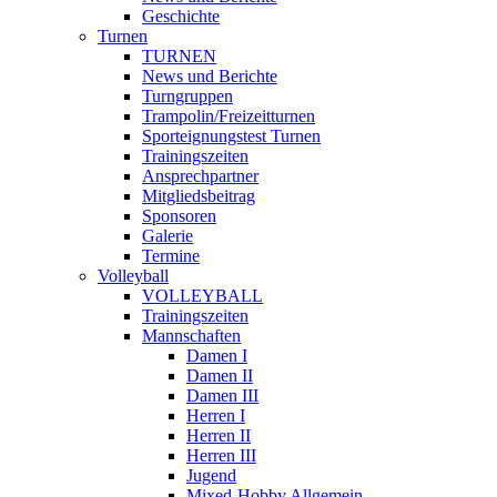
Geschichte
Turnen
TURNEN
News und Berichte
Turngruppen
Trampolin/Freizeitturnen
Sporteignungstest Turnen
Trainingszeiten
Ansprechpartner
Mitgliedsbeitrag
Sponsoren
Galerie
Termine
Volleyball
VOLLEYBALL
Trainingszeiten
Mannschaften
Damen I
Damen II
Damen III
Herren I
Herren II
Herren III
Jugend
Mixed-Hobby Allgemein