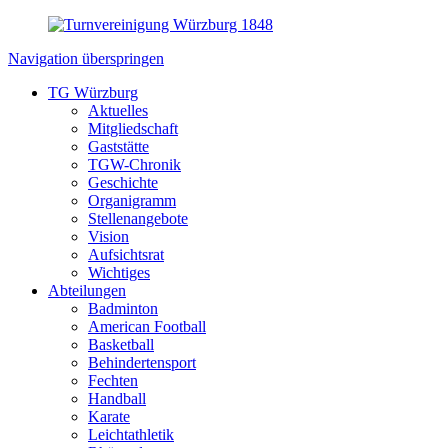
Navigation überspringen
TG Würzburg
Aktuelles
Mitgliedschaft
Gaststätte
TGW-Chronik
Geschichte
Organigramm
Stellenangebote
Vision
Aufsichtsrat
Wichtiges
Abteilungen
Badminton
American Football
Basketball
Behindertensport
Fechten
Handball
Karate
Leichtathletik