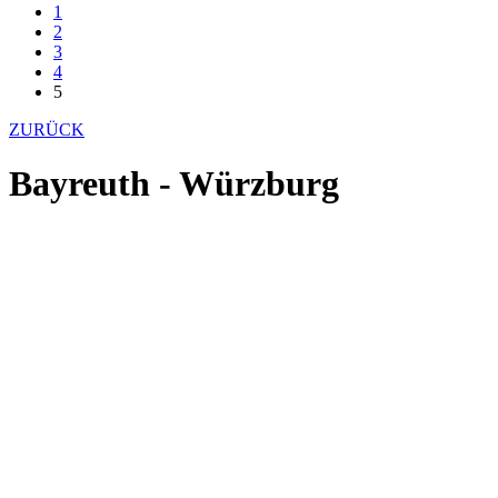
1
2
3
4
5
ZURÜCK
Bayreuth - Würzburg