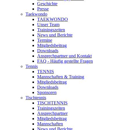
Geschichte
Presse
Taekwondo
TAEKWONDO
Unser Team
Trainingszeiten
News und Berichte
Termine
Mitgliedsbeitrag
Downloads
Ansprechpartner und Kontakt
FAQ - Häufig gestellte Fragen
Tennis
TENNIS
Mannschaften & Training
Mitgliedsbeitrag
Downloads
Sponsoren
Tischtennis
TISCHTENNIS
Trainingszeiten
Ansprechpartner
Mitgliedsbeitrag
Mannschaften
News und Berichte