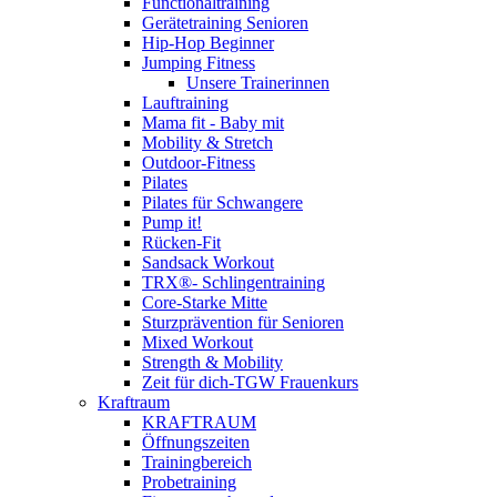
Functionaltraining
Gerätetraining Senioren
Hip-Hop Beginner
Jumping Fitness
Unsere Trainerinnen
Lauftraining
Mama fit - Baby mit
Mobility & Stretch
Outdoor-Fitness
Pilates
Pilates für Schwangere
Pump it!
Rücken-Fit
Sandsack Workout
TRX®- Schlingentraining
Core-Starke Mitte
Sturzprävention für Senioren
Mixed Workout
Strength & Mobility
Zeit für dich-TGW Frauenkurs
Kraftraum
KRAFTRAUM
Öffnungszeiten
Trainingbereich
Probetraining