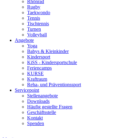
Rhönrad
Rugby
Taekwondo
Tennis
Tischtennis
Turnen
Volleyball
Angebote
Yoga
Babys & Kleinkinder
Kindersport
KiSS - Kindersportschule
Feriencamps
KURSE
Kraftraum
Reha- und Präventionssport
Servicepoint
Stellenangebote
Downloads
Häufig gestellte Fragen
Geschäftsstelle
Kontakt
Spenden