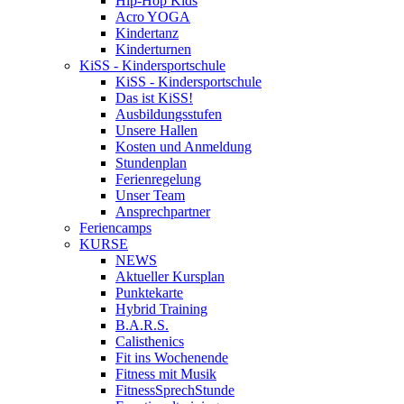
Hip-Hop Kids
Acro YOGA
Kindertanz
Kinderturnen
KiSS - Kindersportschule
KiSS - Kindersportschule
Das ist KiSS!
Ausbildungsstufen
Unsere Hallen
Kosten und Anmeldung
Stundenplan
Ferienregelung
Unser Team
Ansprechpartner
Feriencamps
KURSE
NEWS
Aktueller Kursplan
Punktekarte
Hybrid Training
B.A.R.S.
Calisthenics
Fit ins Wochenende
Fitness mit Musik
FitnessSprechStunde