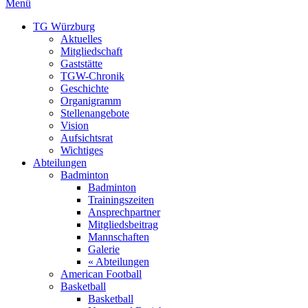
Menü
TG Würzburg
Aktuelles
Mitgliedschaft
Gaststätte
TGW-Chronik
Geschichte
Organigramm
Stellenangebote
Vision
Aufsichtsrat
Wichtiges
Abteilungen
Badminton
Badminton
Trainingszeiten
Ansprechpartner
Mitgliedsbeitrag
Mannschaften
Galerie
« Abteilungen
American Football
Basketball
Basketball