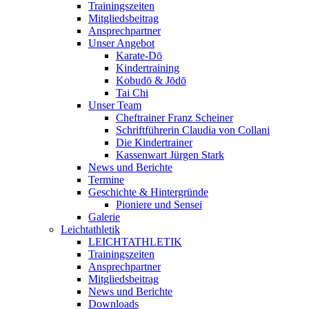
Trainingszeiten
Mitgliedsbeitrag
Ansprechpartner
Unser Angebot
Karate-Dō
Kindertraining
Kobudō & Jōdō
Tai Chi
Unser Team
Cheftrainer Franz Scheiner
Schriftführerin Claudia von Collani
Die Kindertrainer
Kassenwart Jürgen Stark
News und Berichte
Termine
Geschichte & Hintergründe
Pioniere und Sensei
Galerie
Leichtathletik
LEICHTATHLETIK
Trainingszeiten
Ansprechpartner
Mitgliedsbeitrag
News und Berichte
Downloads