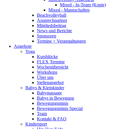
Mixed - In-Team (Kopie)
Mixed - Mannschaften
Beachvolleyball
Ansprechpartner
Mitgliedsbeitrag
News und Berichte
Sponsoren
Termine + Veranstaltungen
Angebote
Yoga
Kursblöcke
FLEX Termine
Wochenübersicht
Workshops
Über uns
Stellenangebot
Babys & Kleinkinder
Babymassage
Babys in Bewegung
Bewegungsminis
Bewegungsminis Special
Team
Kontakt & FAQ
Kindersport