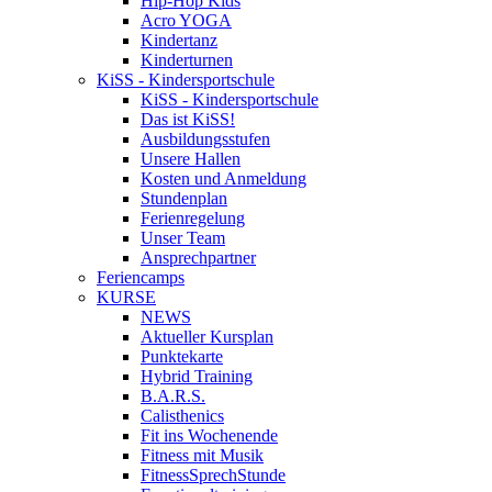
Hip-Hop Kids
Acro YOGA
Kindertanz
Kinderturnen
KiSS - Kindersportschule
KiSS - Kindersportschule
Das ist KiSS!
Ausbildungsstufen
Unsere Hallen
Kosten und Anmeldung
Stundenplan
Ferienregelung
Unser Team
Ansprechpartner
Feriencamps
KURSE
NEWS
Aktueller Kursplan
Punktekarte
Hybrid Training
B.A.R.S.
Calisthenics
Fit ins Wochenende
Fitness mit Musik
FitnessSprechStunde