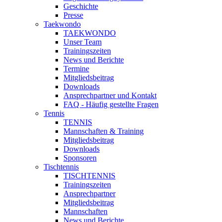
Geschichte
Presse
Taekwondo
TAEKWONDO
Unser Team
Trainingszeiten
News und Berichte
Termine
Mitgliedsbeitrag
Downloads
Ansprechpartner und Kontakt
FAQ - Häufig gestellte Fragen
Tennis
TENNIS
Mannschaften & Training
Mitgliedsbeitrag
Downloads
Sponsoren
Tischtennis
TISCHTENNIS
Trainingszeiten
Ansprechpartner
Mitgliedsbeitrag
Mannschaften
News und Berichte