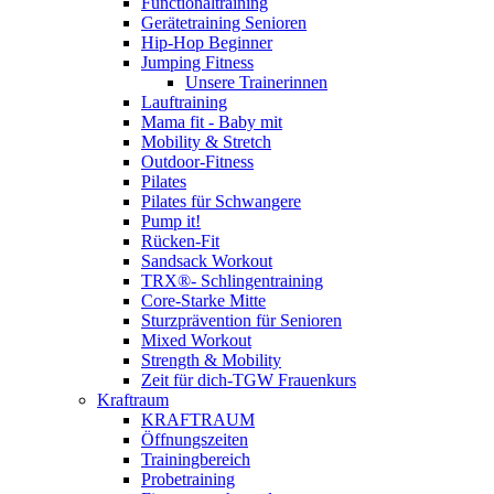
Functionaltraining
Gerätetraining Senioren
Hip-Hop Beginner
Jumping Fitness
Unsere Trainerinnen
Lauftraining
Mama fit - Baby mit
Mobility & Stretch
Outdoor-Fitness
Pilates
Pilates für Schwangere
Pump it!
Rücken-Fit
Sandsack Workout
TRX®- Schlingentraining
Core-Starke Mitte
Sturzprävention für Senioren
Mixed Workout
Strength & Mobility
Zeit für dich-TGW Frauenkurs
Kraftraum
KRAFTRAUM
Öffnungszeiten
Trainingbereich
Probetraining