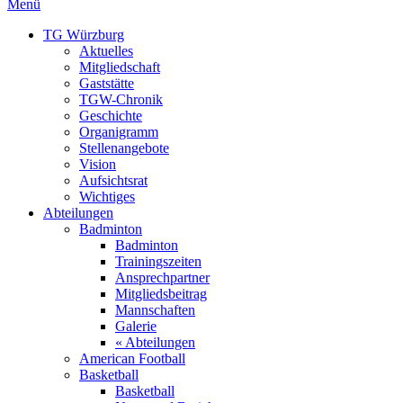
Menü
TG Würzburg
Aktuelles
Mitgliedschaft
Gaststätte
TGW-Chronik
Geschichte
Organigramm
Stellenangebote
Vision
Aufsichtsrat
Wichtiges
Abteilungen
Badminton
Badminton
Trainingszeiten
Ansprechpartner
Mitgliedsbeitrag
Mannschaften
Galerie
« Abteilungen
American Football
Basketball
Basketball