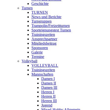
Geschichte
Turnen
TURNEN
News und Berichte
Turngruppen
Trampolin/Freizeitturnen
Sporteignungstest Turnen
Trainingszeiten
Ansprechpartner
Mitgliedsbeitrag
Sponsoren
Galerie
Termine
Volleyball
VOLLEYBALL
Trainingszeiten
Mannschaften
Damen I
Damen II
Damen III
Herren I
Herren II
Herren III
Jugend
Mixed-Hobby Allgemein