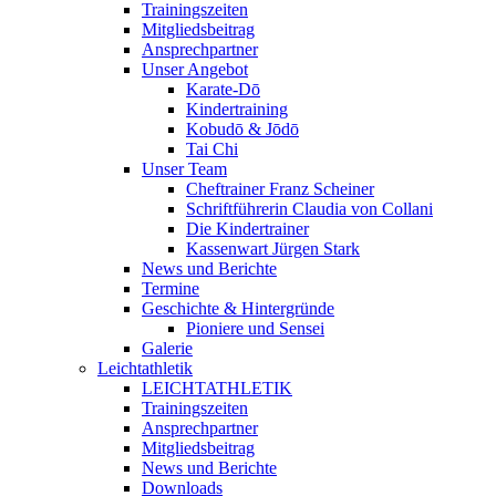
Trainingszeiten
Mitgliedsbeitrag
Ansprechpartner
Unser Angebot
Karate-Dō
Kindertraining
Kobudō & Jōdō
Tai Chi
Unser Team
Cheftrainer Franz Scheiner
Schriftführerin Claudia von Collani
Die Kindertrainer
Kassenwart Jürgen Stark
News und Berichte
Termine
Geschichte & Hintergründe
Pioniere und Sensei
Galerie
Leichtathletik
LEICHTATHLETIK
Trainingszeiten
Ansprechpartner
Mitgliedsbeitrag
News und Berichte
Downloads