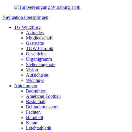
Navigation überspringen
TG Würzburg
Aktuelles
Mitgliedschaft
Gaststätte
TGW-Chronik
Geschichte
Organigramm
Stellenangebote
Vision
Aufsichtsrat
Wichtiges
Abteilungen
Badminton
American Football
Basketball
Behindertensport
Fechten
Handball
Karate
Leichtathletik