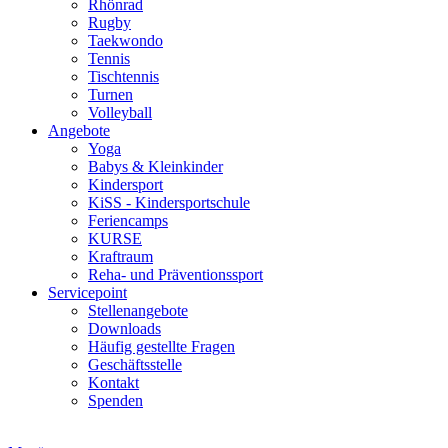
Rhönrad
Rugby
Taekwondo
Tennis
Tischtennis
Turnen
Volleyball
Angebote
Yoga
Babys & Kleinkinder
Kindersport
KiSS - Kindersportschule
Feriencamps
KURSE
Kraftraum
Reha- und Präventionssport
Servicepoint
Stellenangebote
Downloads
Häufig gestellte Fragen
Geschäftsstelle
Kontakt
Spenden