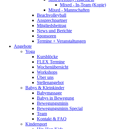
Mixed - In-Team (Kopie)
Mixed - Mannschaften
Beachvolleyball
Ansprechpartner
Mitgliedsbeitrag
News und Berichte
Sponsoren
Termine + Veranstaltungen
Angebote
Yoga
Kursblöcke
FLEX Termine
Wochenübersicht
Workshops
Über uns
Stellenangebot
Babys & Kleinkinder
Babymassage
Babys in Bewegung
Bewegungsminis
Bewegungsminis Special
Team
Kontakt & FAQ
Kindersport