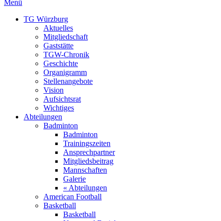
Menü
TG Würzburg
Aktuelles
Mitgliedschaft
Gaststätte
TGW-Chronik
Geschichte
Organigramm
Stellenangebote
Vision
Aufsichtsrat
Wichtiges
Abteilungen
Badminton
Badminton
Trainingszeiten
Ansprechpartner
Mitgliedsbeitrag
Mannschaften
Galerie
« Abteilungen
American Football
Basketball
Basketball