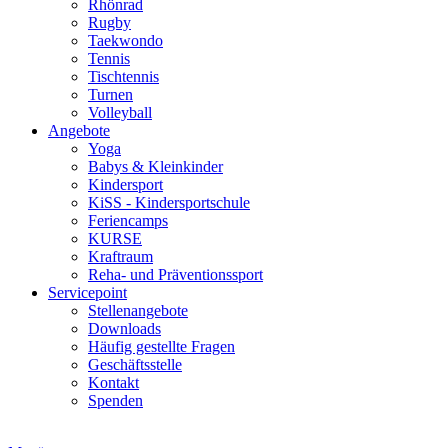
Rhönrad
Rugby
Taekwondo
Tennis
Tischtennis
Turnen
Volleyball
Angebote
Yoga
Babys & Kleinkinder
Kindersport
KiSS - Kindersportschule
Feriencamps
KURSE
Kraftraum
Reha- und Präventionssport
Servicepoint
Stellenangebote
Downloads
Häufig gestellte Fragen
Geschäftsstelle
Kontakt
Spenden