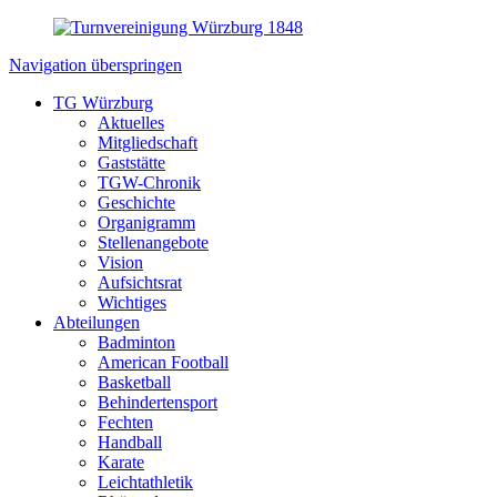
Navigation überspringen
TG Würzburg
Aktuelles
Mitgliedschaft
Gaststätte
TGW-Chronik
Geschichte
Organigramm
Stellenangebote
Vision
Aufsichtsrat
Wichtiges
Abteilungen
Badminton
American Football
Basketball
Behindertensport
Fechten
Handball
Karate
Leichtathletik