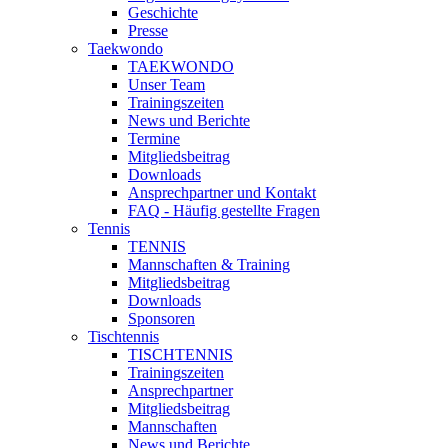
Geschichte
Presse
Taekwondo
TAEKWONDO
Unser Team
Trainingszeiten
News und Berichte
Termine
Mitgliedsbeitrag
Downloads
Ansprechpartner und Kontakt
FAQ - Häufig gestellte Fragen
Tennis
TENNIS
Mannschaften & Training
Mitgliedsbeitrag
Downloads
Sponsoren
Tischtennis
TISCHTENNIS
Trainingszeiten
Ansprechpartner
Mitgliedsbeitrag
Mannschaften
News und Berichte