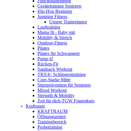
Functionaltraining
Gerätetraining Senioren
Hip-Hop Beginner
Jumping Fitness
Unsere Trainerinnen
Lauftraining
Mama fit - Baby mit
Mobility & Stretch
Outdoor-Fitness
Pilates
Pilates für Schwangere
Pump it!
Rücken-Fit
Sandsack Workout
TRX®- Schlingentraining
Core-Starke Mitte
Sturzprävention für Senioren
Mixed Workout
Strength & Mobility
Zeit für dich-TGW Frauenkurs
Kraftraum
KRAFTRAUM
Öffnungszeiten
Trainingbereich
Probetraining