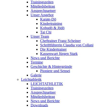
Trainingszeiten
Mitgliedsbeitrag
Ansprechpartner
Unser Angebot
Karate-Dō
Kindertraining
Kobudō & Jōdō
Tai Chi
Unser Team
Cheftrainer Franz Scheiner
Schriftführerin Claudia von Collani
Die Kindertrainer
Kassenwart Jürgen Stark
News und Berichte
Termine
Geschichte & Hintergründe
Pioniere und Sensei
Galerie
Leichtathletik
LEICHTATHLETIK
Trainingszeiten
Ansprechpartner
Mitgliedsbeitrag
News und Berichte
Downloads