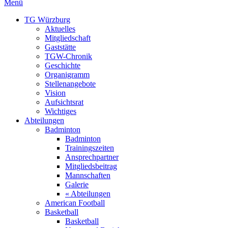
Menü
TG Würzburg
Aktuelles
Mitgliedschaft
Gaststätte
TGW-Chronik
Geschichte
Organigramm
Stellenangebote
Vision
Aufsichtsrat
Wichtiges
Abteilungen
Badminton
Badminton
Trainingszeiten
Ansprechpartner
Mitgliedsbeitrag
Mannschaften
Galerie
« Abteilungen
American Football
Basketball
Basketball