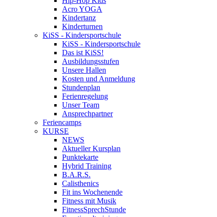
Hip-Hop Kids
Acro YOGA
Kindertanz
Kinderturnen
KiSS - Kindersportschule
KiSS - Kindersportschule
Das ist KiSS!
Ausbildungsstufen
Unsere Hallen
Kosten und Anmeldung
Stundenplan
Ferienregelung
Unser Team
Ansprechpartner
Feriencamps
KURSE
NEWS
Aktueller Kursplan
Punktekarte
Hybrid Training
B.A.R.S.
Calisthenics
Fit ins Wochenende
Fitness mit Musik
FitnessSprechStunde