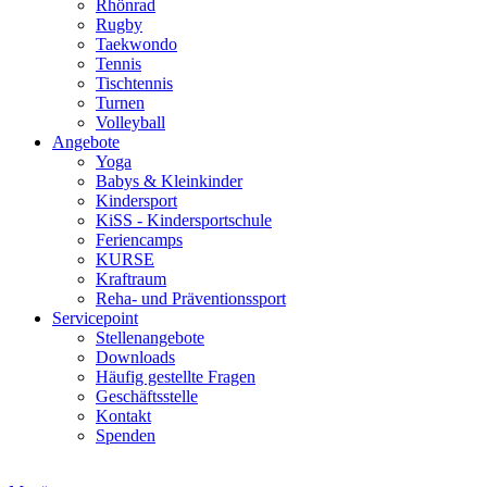
Rhönrad
Rugby
Taekwondo
Tennis
Tischtennis
Turnen
Volleyball
Angebote
Yoga
Babys & Kleinkinder
Kindersport
KiSS - Kindersportschule
Feriencamps
KURSE
Kraftraum
Reha- und Präventionssport
Servicepoint
Stellenangebote
Downloads
Häufig gestellte Fragen
Geschäftsstelle
Kontakt
Spenden