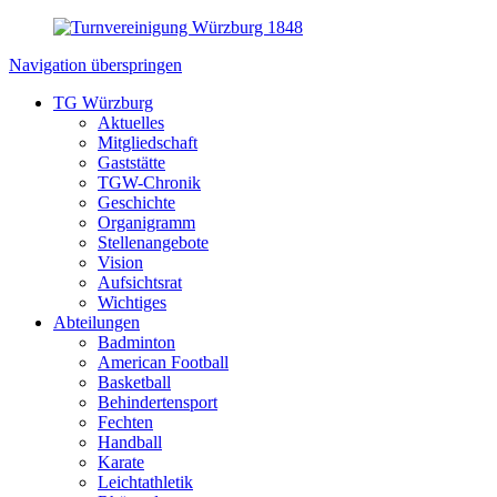
Navigation überspringen
TG Würzburg
Aktuelles
Mitgliedschaft
Gaststätte
TGW-Chronik
Geschichte
Organigramm
Stellenangebote
Vision
Aufsichtsrat
Wichtiges
Abteilungen
Badminton
American Football
Basketball
Behindertensport
Fechten
Handball
Karate
Leichtathletik