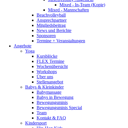
Mixed - In-Team (Kopie)
Mixed - Mannschaften
Beachvolleyball
Ansprechpartner
Mitgliedsbeitrag
News und Berichte
Sponsoren
Termine + Veranstaltungen
Angebote
Yoga
Kursblöcke
FLEX Termine
Wochenübersicht
Workshops
Über uns
Stellenangebot
Babys & Kleinkinder
Babymassage
Babys in Bewegung
Bewegungsminis
Bewegungsminis Special
Team
Kontakt & FAQ
Kindersport