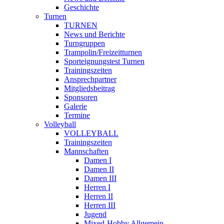
Geschichte
Turnen
TURNEN
News und Berichte
Turngruppen
Trampolin/Freizeitturnen
Sporteignungstest Turnen
Trainingszeiten
Ansprechpartner
Mitgliedsbeitrag
Sponsoren
Galerie
Termine
Volleyball
VOLLEYBALL
Trainingszeiten
Mannschaften
Damen I
Damen II
Damen III
Herren I
Herren II
Herren III
Jugend
Mixed-Hobby Allgemein