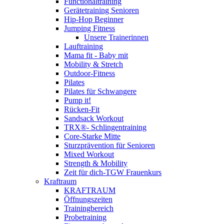
Functionaltraining
Gerätetraining Senioren
Hip-Hop Beginner
Jumping Fitness
Unsere Trainerinnen
Lauftraining
Mama fit - Baby mit
Mobility & Stretch
Outdoor-Fitness
Pilates
Pilates für Schwangere
Pump it!
Rücken-Fit
Sandsack Workout
TRX®- Schlingentraining
Core-Starke Mitte
Sturzprävention für Senioren
Mixed Workout
Strength & Mobility
Zeit für dich-TGW Frauenkurs
Kraftraum
KRAFTRAUM
Öffnungszeiten
Trainingbereich
Probetraining