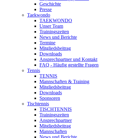
Geschichte
Presse
Taekwondo
TAEKWONDO
Unser Team
Trainingszeiten
News und Berichte
Termine
Mitgliedsbeitrag
Downloads
Ansprechpartner und Kontakt
FAQ - Häufig gestellte Fragen
Tennis
TENNIS
Mannschaften & Training
Mitgliedsbeitrag
Downloads
Sponsoren
Tischtennis
TISCHTENNIS
Trainingszeiten
Ansprechpartner
Mitgliedsbeitrag
Mannschaften
News und Berichte