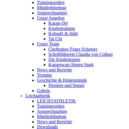
Trainingszeiten
Mitgliedsbeitrag
Ansprechpartner
Unser Angebot
Karate-Dō
Kindertraining
Kobudō & Jōdō
Tai Chi
Unser Team
Cheftrainer Franz Scheiner
Schriftführerin Claudia von Collani
Die Kindertrainer
Kassenwart Jürgen Stark
News und Berichte
Termine
Geschichte & Hintergründe
Pioniere und Sensei
Galerie
Leichtathletik
LEICHTATHLETIK
Trainingszeiten
Ansprechpartner
Mitgliedsbeitrag
News und Berichte
Downloads