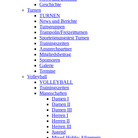
Geschichte
Turnen
TURNEN
News und Berichte
Turngruppen
Trampolin/Freizeitturnen
Sporteignungstest Turnen
Trainingszeiten
Ansprechpartner
Mitgliedsbeitrag
Sponsoren
Galerie
Termine
Volleyball
VOLLEYBALL
Trainingszeiten
Mannschaften
Damen I
Damen II
Damen III
Herren I
Herren II
Herren III
Jugend
Mixed-Hobby Allgemein