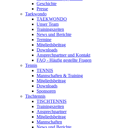
Geschichte
Presse
Taekwondo
TAEKWONDO
Unser Team
Trainingszeiten
News und Berichte
Termine
Mitgliedsbeitrag
Downloads
Ansprechpartner und Kontakt
FAQ - Häufig gestellte Fragen
Tennis
TENNIS
Mannschaften & Training
Mitgliedsbeitrag
Downloads
Sponsoren
Tischtennis
TISCHTENNIS
Trainingszeiten
Ansprechpartner
Mitgliedsbeitrag
Mannschaften
News und Berichte