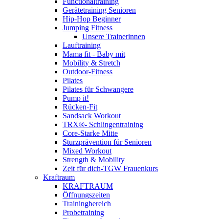
Functionaltraining
Gerätetraining Senioren
Hip-Hop Beginner
Jumping Fitness
Unsere Trainerinnen
Lauftraining
Mama fit - Baby mit
Mobility & Stretch
Outdoor-Fitness
Pilates
Pilates für Schwangere
Pump it!
Rücken-Fit
Sandsack Workout
TRX®- Schlingentraining
Core-Starke Mitte
Sturzprävention für Senioren
Mixed Workout
Strength & Mobility
Zeit für dich-TGW Frauenkurs
Kraftraum
KRAFTRAUM
Öffnungszeiten
Trainingbereich
Probetraining