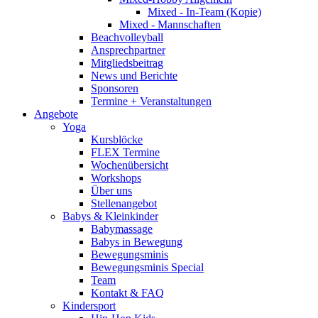
Mixed - In-Team (Kopie)
Mixed - Mannschaften
Beachvolleyball
Ansprechpartner
Mitgliedsbeitrag
News und Berichte
Sponsoren
Termine + Veranstaltungen
Angebote
Yoga
Kursblöcke
FLEX Termine
Wochenübersicht
Workshops
Über uns
Stellenangebot
Babys & Kleinkinder
Babymassage
Babys in Bewegung
Bewegungsminis
Bewegungsminis Special
Team
Kontakt & FAQ
Kindersport