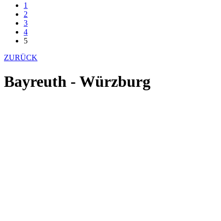
1
2
3
4
5
ZURÜCK
Bayreuth - Würzburg