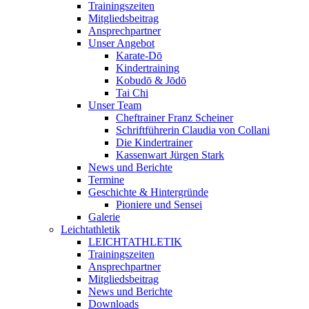
Trainingszeiten
Mitgliedsbeitrag
Ansprechpartner
Unser Angebot
Karate-Dō
Kindertraining
Kobudō & Jōdō
Tai Chi
Unser Team
Cheftrainer Franz Scheiner
Schriftführerin Claudia von Collani
Die Kindertrainer
Kassenwart Jürgen Stark
News und Berichte
Termine
Geschichte & Hintergründe
Pioniere und Sensei
Galerie
Leichtathletik
LEICHTATHLETIK
Trainingszeiten
Ansprechpartner
Mitgliedsbeitrag
News und Berichte
Downloads