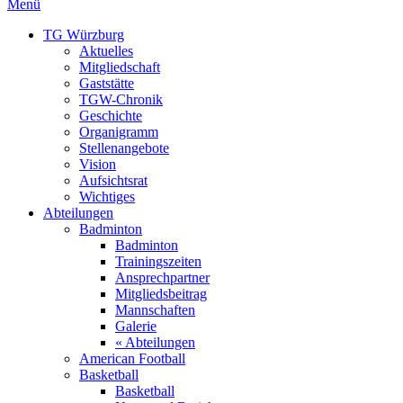
Menü
TG Würzburg
Aktuelles
Mitgliedschaft
Gaststätte
TGW-Chronik
Geschichte
Organigramm
Stellenangebote
Vision
Aufsichtsrat
Wichtiges
Abteilungen
Badminton
Badminton
Trainingszeiten
Ansprechpartner
Mitgliedsbeitrag
Mannschaften
Galerie
« Abteilungen
American Football
Basketball
Basketball