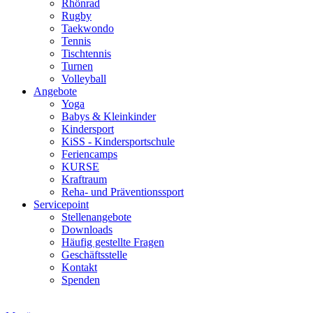
Rhönrad
Rugby
Taekwondo
Tennis
Tischtennis
Turnen
Volleyball
Angebote
Yoga
Babys & Kleinkinder
Kindersport
KiSS - Kindersportschule
Feriencamps
KURSE
Kraftraum
Reha- und Präventionssport
Servicepoint
Stellenangebote
Downloads
Häufig gestellte Fragen
Geschäftsstelle
Kontakt
Spenden