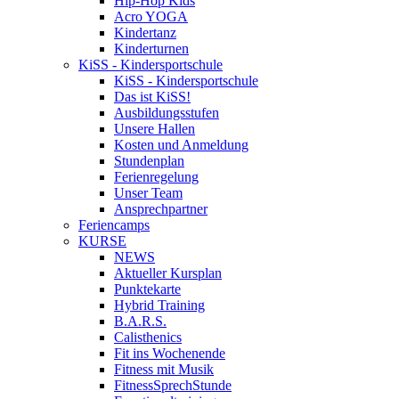
Hip-Hop Kids
Acro YOGA
Kindertanz
Kinderturnen
KiSS - Kindersportschule
KiSS - Kindersportschule
Das ist KiSS!
Ausbildungsstufen
Unsere Hallen
Kosten und Anmeldung
Stundenplan
Ferienregelung
Unser Team
Ansprechpartner
Feriencamps
KURSE
NEWS
Aktueller Kursplan
Punktekarte
Hybrid Training
B.A.R.S.
Calisthenics
Fit ins Wochenende
Fitness mit Musik
FitnessSprechStunde