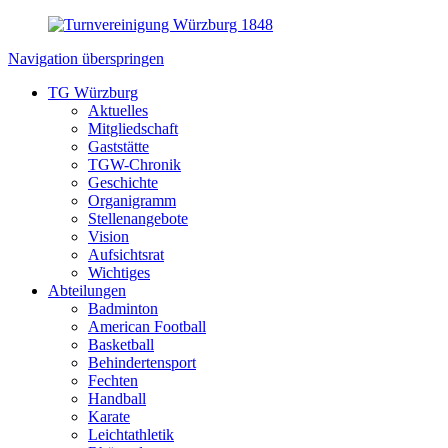
Navigation überspringen
TG Würzburg
Aktuelles
Mitgliedschaft
Gaststätte
TGW-Chronik
Geschichte
Organigramm
Stellenangebote
Vision
Aufsichtsrat
Wichtiges
Abteilungen
Badminton
American Football
Basketball
Behindertensport
Fechten
Handball
Karate
Leichtathletik