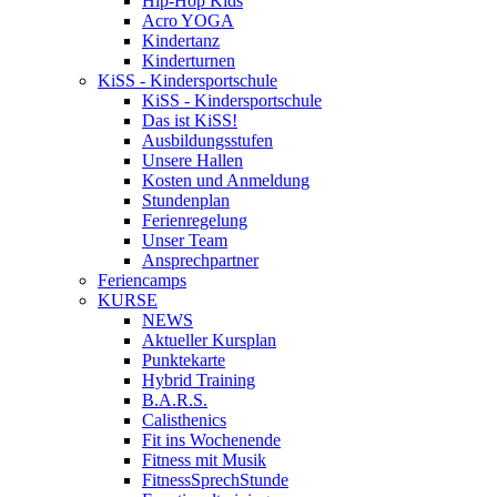
Hip-Hop Kids
Acro YOGA
Kindertanz
Kinderturnen
KiSS - Kindersportschule
KiSS - Kindersportschule
Das ist KiSS!
Ausbildungsstufen
Unsere Hallen
Kosten und Anmeldung
Stundenplan
Ferienregelung
Unser Team
Ansprechpartner
Feriencamps
KURSE
NEWS
Aktueller Kursplan
Punktekarte
Hybrid Training
B.A.R.S.
Calisthenics
Fit ins Wochenende
Fitness mit Musik
FitnessSprechStunde