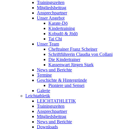
Trainingszeiten
Mitgliedsbeitrag
Ansprechpartner
Unser Angebot
Karate-Dō
Kindertraining
Kobudō & Jōdō
Tai Chi
Unser Team
Cheftrainer Franz Scheiner
Schriftführerin Claudia von Collani
Die Kindertrainer
Kassenwart Jürgen Stark
News und Berichte
Termine
Geschichte & Hintergründe
Pioniere und Sensei
Galerie
Leichtathletik
LEICHTATHLETIK
Trainingszeiten
Ansprechpartner
Mitgliedsbeitrag
News und Berichte
Downloads