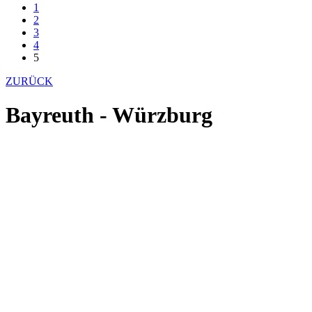
1
2
3
4
5
ZURÜCK
Bayreuth - Würzburg