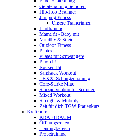
Functionaltraining
Gerätetraining Senioren
Hip-Hop Beginner
Jumping Fitness
Unsere Trainerinnen
Lauftraining
Mama fit - Baby mit
Mobility & Stretch
Outdoor-Fitness
Pilates
Pilates für Schwangere
Pump it!
Rücken-Fit
Sandsack Workout
TRX®- Schlingentraining
Core-Starke Mitte
Sturzprävention für Senioren
Mixed Workout
Strength & Mobility
Zeit für dich-TGW Frauenkurs
Kraftraum
KRAFTRAUM
Öffnungszeiten
Trainingbereich
Probetraining