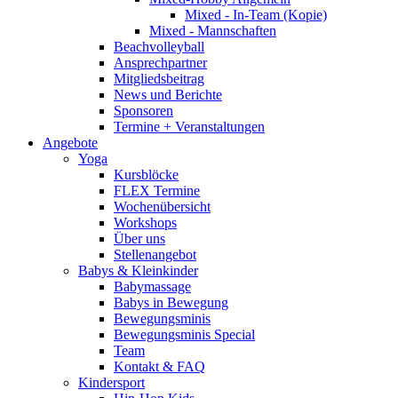
Mixed - In-Team (Kopie)
Mixed - Mannschaften
Beachvolleyball
Ansprechpartner
Mitgliedsbeitrag
News und Berichte
Sponsoren
Termine + Veranstaltungen
Angebote
Yoga
Kursblöcke
FLEX Termine
Wochenübersicht
Workshops
Über uns
Stellenangebot
Babys & Kleinkinder
Babymassage
Babys in Bewegung
Bewegungsminis
Bewegungsminis Special
Team
Kontakt & FAQ
Kindersport