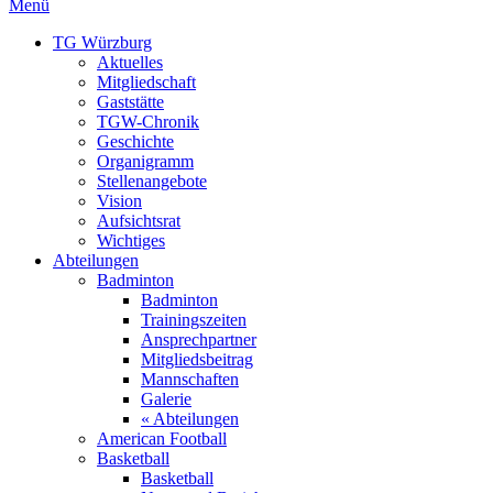
Menü
TG Würzburg
Aktuelles
Mitgliedschaft
Gaststätte
TGW-Chronik
Geschichte
Organigramm
Stellenangebote
Vision
Aufsichtsrat
Wichtiges
Abteilungen
Badminton
Badminton
Trainingszeiten
Ansprechpartner
Mitgliedsbeitrag
Mannschaften
Galerie
« Abteilungen
American Football
Basketball
Basketball