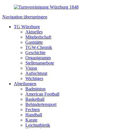
Navigation überspringen
TG Würzburg
Aktuelles
Mitgliedschaft
Gaststätte
TGW-Chronik
Geschichte
Organigramm
Stellenangebote
Vision
Aufsichtsrat
Wichtiges
Abteilungen
Badminton
American Football
Basketball
Behindertensport
Fechten
Handball
Karate
Leichtathletik