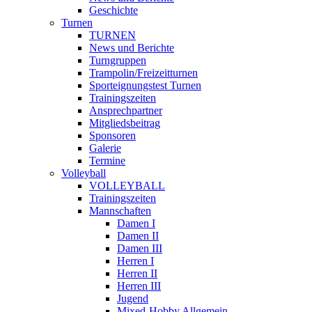
Geschichte
Turnen
TURNEN
News und Berichte
Turngruppen
Trampolin/Freizeitturnen
Sporteignungstest Turnen
Trainingszeiten
Ansprechpartner
Mitgliedsbeitrag
Sponsoren
Galerie
Termine
Volleyball
VOLLEYBALL
Trainingszeiten
Mannschaften
Damen I
Damen II
Damen III
Herren I
Herren II
Herren III
Jugend
Mixed-Hobby Allgemein