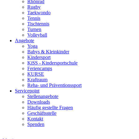
Rhönrad
Rugby
Taekwondo
Tennis
Tischtennis
Turnen
Volleyball
Angebote
Yoga
Babys & Kleinkinder
Kindersport
KiSS - Kindersportschule
Feriencamps
KURSE
Kraftraum
Reha- und Präventionssport
Servicepoint
Stellenangebote
Downloads
Häufig gestellte Fragen
Geschäftsstelle
Kontakt
Spenden