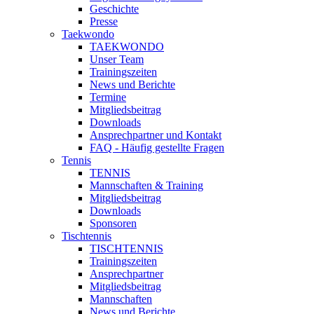
Geschichte
Presse
Taekwondo
TAEKWONDO
Unser Team
Trainingszeiten
News und Berichte
Termine
Mitgliedsbeitrag
Downloads
Ansprechpartner und Kontakt
FAQ - Häufig gestellte Fragen
Tennis
TENNIS
Mannschaften & Training
Mitgliedsbeitrag
Downloads
Sponsoren
Tischtennis
TISCHTENNIS
Trainingszeiten
Ansprechpartner
Mitgliedsbeitrag
Mannschaften
News und Berichte