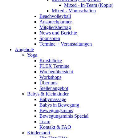
Mixed - In-Team (Kopie)
Mixed - Mannschaften
Beachvolleyball
Ansprechpartner
Mitgliedsbeitrag
News und Berichte
Sponsoren
Termine + Veranstaltungen
Angebote
Yoga
Kursblöcke
FLEX Termine
Wochenübersicht
Workshops
Über uns
Stellenangebot
Babys & Kleinkinder
Babymassage
Babys in Bewegung
Bewegungsminis
Bewegungsminis Special
Team
Kontakt & FAQ
Kindersport