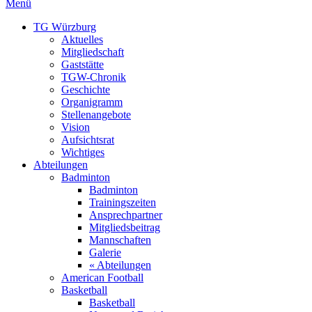
Menü
TG Würzburg
Aktuelles
Mitgliedschaft
Gaststätte
TGW-Chronik
Geschichte
Organigramm
Stellenangebote
Vision
Aufsichtsrat
Wichtiges
Abteilungen
Badminton
Badminton
Trainingszeiten
Ansprechpartner
Mitgliedsbeitrag
Mannschaften
Galerie
« Abteilungen
American Football
Basketball
Basketball