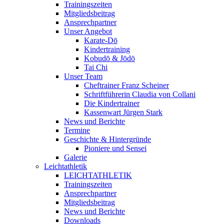
Trainingszeiten
Mitgliedsbeitrag
Ansprechpartner
Unser Angebot
Karate-Dō
Kindertraining
Kobudō & Jōdō
Tai Chi
Unser Team
Cheftrainer Franz Scheiner
Schriftführerin Claudia von Collani
Die Kindertrainer
Kassenwart Jürgen Stark
News und Berichte
Termine
Geschichte & Hintergründe
Pioniere und Sensei
Galerie
Leichtathletik
LEICHTATHLETIK
Trainingszeiten
Ansprechpartner
Mitgliedsbeitrag
News und Berichte
Downloads