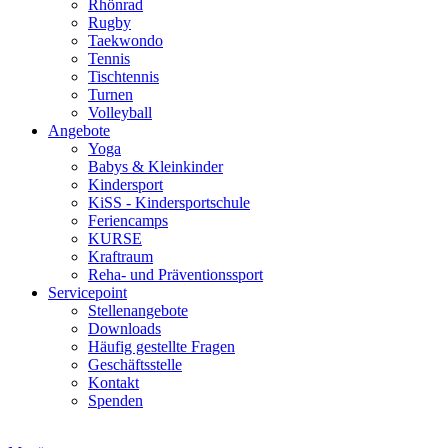
Rhönrad
Rugby
Taekwondo
Tennis
Tischtennis
Turnen
Volleyball
Angebote
Yoga
Babys & Kleinkinder
Kindersport
KiSS - Kindersportschule
Feriencamps
KURSE
Kraftraum
Reha- und Präventionssport
Servicepoint
Stellenangebote
Downloads
Häufig gestellte Fragen
Geschäftsstelle
Kontakt
Spenden