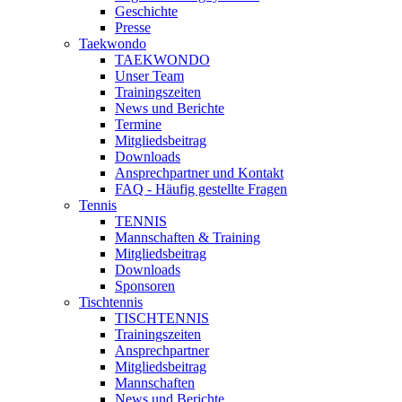
Geschichte
Presse
Taekwondo
TAEKWONDO
Unser Team
Trainingszeiten
News und Berichte
Termine
Mitgliedsbeitrag
Downloads
Ansprechpartner und Kontakt
FAQ - Häufig gestellte Fragen
Tennis
TENNIS
Mannschaften & Training
Mitgliedsbeitrag
Downloads
Sponsoren
Tischtennis
TISCHTENNIS
Trainingszeiten
Ansprechpartner
Mitgliedsbeitrag
Mannschaften
News und Berichte