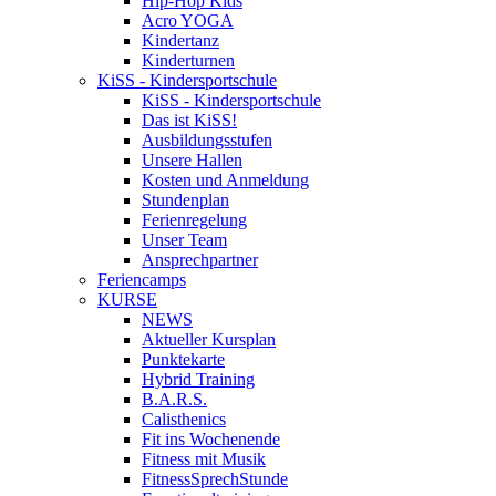
Hip-Hop Kids
Acro YOGA
Kindertanz
Kinderturnen
KiSS - Kindersportschule
KiSS - Kindersportschule
Das ist KiSS!
Ausbildungsstufen
Unsere Hallen
Kosten und Anmeldung
Stundenplan
Ferienregelung
Unser Team
Ansprechpartner
Feriencamps
KURSE
NEWS
Aktueller Kursplan
Punktekarte
Hybrid Training
B.A.R.S.
Calisthenics
Fit ins Wochenende
Fitness mit Musik
FitnessSprechStunde