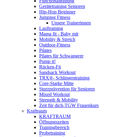
Functionaltraining
Gerätetraining Senioren
Hip-Hop Beginner
Jumping Fitness
Unsere Trainerinnen
Lauftraining
Mama fit - Baby mit
Mobility & Stretch
Outdoor-Fitness
Pilates
Pilates für Schwangere
Pump it!
Rücken-Fit
Sandsack Workout
TRX®- Schlingentraining
Core-Starke Mitte
Sturzprävention für Senioren
Mixed Workout
Strength & Mobility
Zeit für dich-TGW Frauenkurs
Kraftraum
KRAFTRAUM
Öffnungszeiten
Trainingbereich
Probetraining