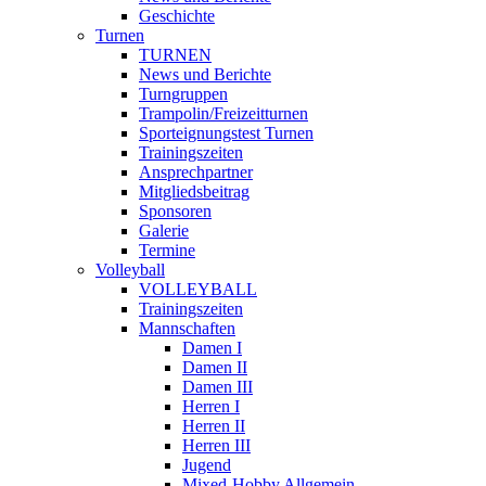
Geschichte
Turnen
TURNEN
News und Berichte
Turngruppen
Trampolin/Freizeitturnen
Sporteignungstest Turnen
Trainingszeiten
Ansprechpartner
Mitgliedsbeitrag
Sponsoren
Galerie
Termine
Volleyball
VOLLEYBALL
Trainingszeiten
Mannschaften
Damen I
Damen II
Damen III
Herren I
Herren II
Herren III
Jugend
Mixed-Hobby Allgemein