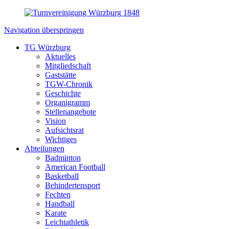
Navigation überspringen
TG Würzburg
Aktuelles
Mitgliedschaft
Gaststätte
TGW-Chronik
Geschichte
Organigramm
Stellenangebote
Vision
Aufsichtsrat
Wichtiges
Abteilungen
Badminton
American Football
Basketball
Behindertensport
Fechten
Handball
Karate
Leichtathletik