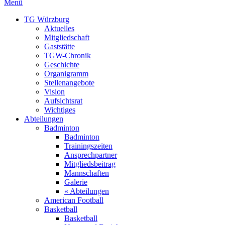
Menü
TG Würzburg
Aktuelles
Mitgliedschaft
Gaststätte
TGW-Chronik
Geschichte
Organigramm
Stellenangebote
Vision
Aufsichtsrat
Wichtiges
Abteilungen
Badminton
Badminton
Trainingszeiten
Ansprechpartner
Mitgliedsbeitrag
Mannschaften
Galerie
« Abteilungen
American Football
Basketball
Basketball