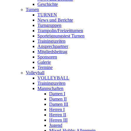
Geschichte
Turnen
TURNEN
News und Berichte
Turngruppen
Trampolin/Freizeitturnen
Sporteignungstest Turnen
Trainingszeiten
Ansprechpartner
Mitgliedsbeitrag
Sponsoren
Galerie
Termine
Volleyball
VOLLEYBALL
Trainingszeiten
Mannschaften
Damen I
Damen II
Damen III
Herren I
Herren II
Herren III
Jugend
Mixed-Hobby Allgemein