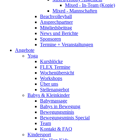
Mixed - In-Team (Kopie)
Mixed - Mannschaften
Beachvolleyball
Ansprechpartner
Mitgliedsbeitrag
News und Berichte
Sponsoren
Termine + Veranstaltungen
Angebote
Yoga
Kursblöcke
FLEX Termine
Wochenübersicht
Workshops
Über uns
Stellenangebot
Babys & Kleinkinder
Babymassage
Babys in Bewegung
Bewegungsminis
Bewegungsminis Special
Team
Kontakt & FAQ
Kindersport