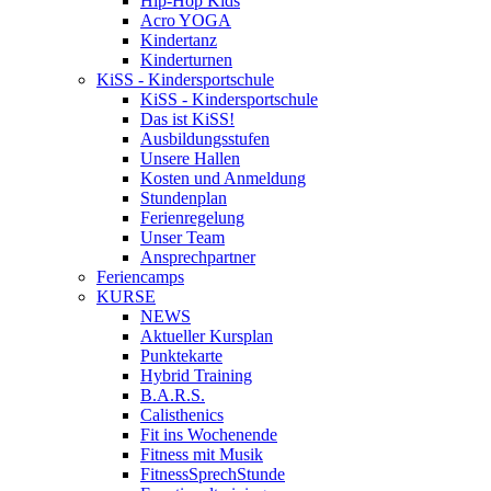
Hip-Hop Kids
Acro YOGA
Kindertanz
Kinderturnen
KiSS - Kindersportschule
KiSS - Kindersportschule
Das ist KiSS!
Ausbildungsstufen
Unsere Hallen
Kosten und Anmeldung
Stundenplan
Ferienregelung
Unser Team
Ansprechpartner
Feriencamps
KURSE
NEWS
Aktueller Kursplan
Punktekarte
Hybrid Training
B.A.R.S.
Calisthenics
Fit ins Wochenende
Fitness mit Musik
FitnessSprechStunde