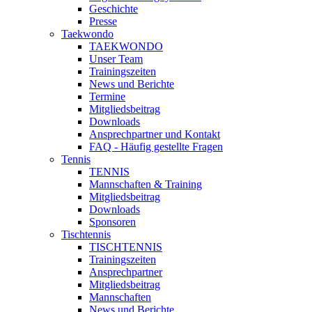
Geschichte
Presse
Taekwondo
TAEKWONDO
Unser Team
Trainingszeiten
News und Berichte
Termine
Mitgliedsbeitrag
Downloads
Ansprechpartner und Kontakt
FAQ - Häufig gestellte Fragen
Tennis
TENNIS
Mannschaften & Training
Mitgliedsbeitrag
Downloads
Sponsoren
Tischtennis
TISCHTENNIS
Trainingszeiten
Ansprechpartner
Mitgliedsbeitrag
Mannschaften
News und Berichte