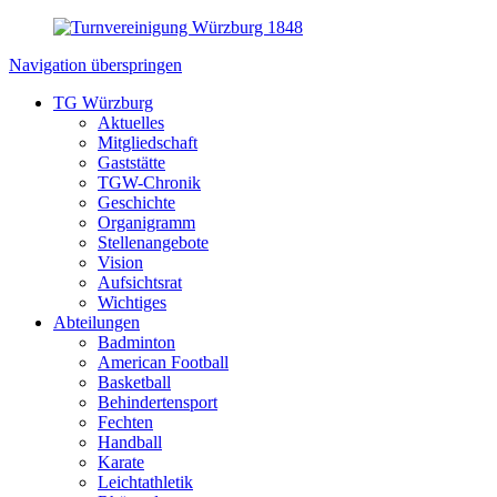
Navigation überspringen
TG Würzburg
Aktuelles
Mitgliedschaft
Gaststätte
TGW-Chronik
Geschichte
Organigramm
Stellenangebote
Vision
Aufsichtsrat
Wichtiges
Abteilungen
Badminton
American Football
Basketball
Behindertensport
Fechten
Handball
Karate
Leichtathletik