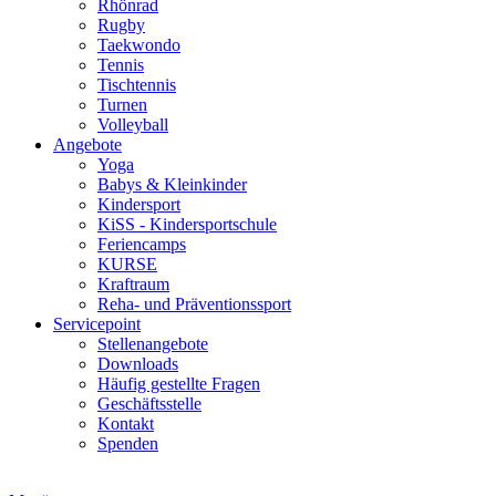
Rhönrad
Rugby
Taekwondo
Tennis
Tischtennis
Turnen
Volleyball
Angebote
Yoga
Babys & Kleinkinder
Kindersport
KiSS - Kindersportschule
Feriencamps
KURSE
Kraftraum
Reha- und Präventionssport
Servicepoint
Stellenangebote
Downloads
Häufig gestellte Fragen
Geschäftsstelle
Kontakt
Spenden