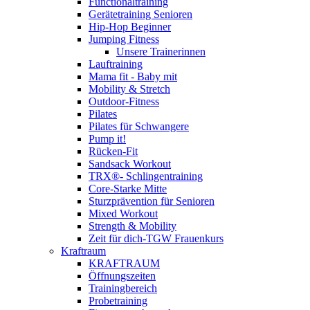
Functionaltraining
Gerätetraining Senioren
Hip-Hop Beginner
Jumping Fitness
Unsere Trainerinnen
Lauftraining
Mama fit - Baby mit
Mobility & Stretch
Outdoor-Fitness
Pilates
Pilates für Schwangere
Pump it!
Rücken-Fit
Sandsack Workout
TRX®- Schlingentraining
Core-Starke Mitte
Sturzprävention für Senioren
Mixed Workout
Strength & Mobility
Zeit für dich-TGW Frauenkurs
Kraftraum
KRAFTRAUM
Öffnungszeiten
Trainingbereich
Probetraining