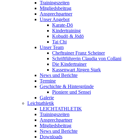
Trainingszeiten
Mitgliedsbeitrag
Ansprechpartner
Unser Angebot
Karate-Dō
Kindertraining
Kobudō & Jōdō
Tai Chi
Unser Team
Cheftrainer Franz Scheiner
Schriftführerin Claudia von Collani
Die Kindertrainer
Kassenwart Jürgen Stark
News und Berichte
Termine
Geschichte & Hintergründe
Pioniere und Sensei
Galerie
Leichtathletik
LEICHTATHLETIK
Trainingszeiten
Ansprechpartner
Mitgliedsbeitrag
News und Berichte
Downloads