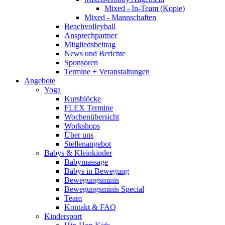
Mixed - In-Team (Kopie)
Mixed - Mannschaften
Beachvolleyball
Ansprechpartner
Mitgliedsbeitrag
News und Berichte
Sponsoren
Termine + Veranstaltungen
Angebote
Yoga
Kursblöcke
FLEX Termine
Wochenübersicht
Workshops
Über uns
Stellenangebot
Babys & Kleinkinder
Babymassage
Babys in Bewegung
Bewegungsminis
Bewegungsminis Special
Team
Kontakt & FAQ
Kindersport