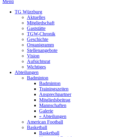
Menü
TG Würzburg
Aktuelles
Mitgliedschaft
Gaststätte
TGW-Chronik
Geschichte
Organigramm
Stellenangebote
Vision
Aufsichtsrat
Wichtiges
Abteilungen
Badminton
Badminton
Trainingszeiten
Ansprechpartner
Mitgliedsbeitrag
Mannschaften
Galerie
« Abteilungen
American Football
Basketball
Basketball