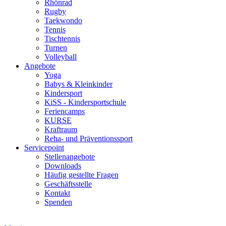
Rhönrad
Rugby
Taekwondo
Tennis
Tischtennis
Turnen
Volleyball
Angebote
Yoga
Babys & Kleinkinder
Kindersport
KiSS - Kindersportschule
Feriencamps
KURSE
Kraftraum
Reha- und Präventionssport
Servicepoint
Stellenangebote
Downloads
Häufig gestellte Fragen
Geschäftsstelle
Kontakt
Spenden