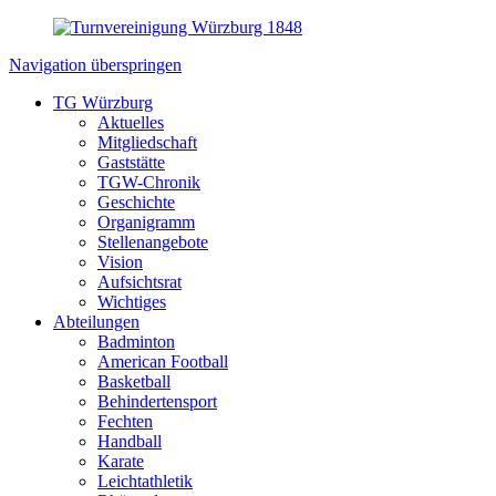
Navigation überspringen
TG Würzburg
Aktuelles
Mitgliedschaft
Gaststätte
TGW-Chronik
Geschichte
Organigramm
Stellenangebote
Vision
Aufsichtsrat
Wichtiges
Abteilungen
Badminton
American Football
Basketball
Behindertensport
Fechten
Handball
Karate
Leichtathletik