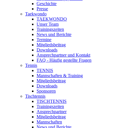
Geschichte
Presse
Taekwondo
TAEKWONDO
Unser Team
Trainingszeiten
News und Berichte
Termine
Mitgliedsbeitrag
Downloads
Ansprechpartner und Kontakt
FAQ - Häufig gestellte Fragen
Tennis
TENNIS
Mannschaften & Training
Mitgliedsbeitrag
Downloads
Sponsoren
Tischtennis
TISCHTENNIS
Trainingszeiten
Ansprechpartner
Mitgliedsbeitrag
Mannschaften
News und Berichte