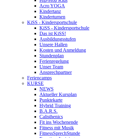
Hip-Hop Kids
Acro YOGA
Kindertanz
Kinderturnen
KiSS - Kindersportschule
KiSS - Kindersportschule
Das ist KiSS!
Ausbildungsstufen
Unsere Hallen
Kosten und Anmeldung
Stundenplan
Ferienregelung
Unser Team
Ansprechpartner
Feriencamps
KURSE
NEWS
Aktueller Kursplan
Punktekarte
Hybrid Training
B.A.R.S.
Calisthenics
Fit ins Wochenende
Fitness mit Musik
FitnessSprechStunde