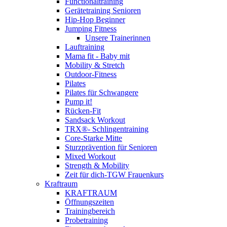
Functionaltraining
Gerätetraining Senioren
Hip-Hop Beginner
Jumping Fitness
Unsere Trainerinnen
Lauftraining
Mama fit - Baby mit
Mobility & Stretch
Outdoor-Fitness
Pilates
Pilates für Schwangere
Pump it!
Rücken-Fit
Sandsack Workout
TRX®- Schlingentraining
Core-Starke Mitte
Sturzprävention für Senioren
Mixed Workout
Strength & Mobility
Zeit für dich-TGW Frauenkurs
Kraftraum
KRAFTRAUM
Öffnungszeiten
Trainingbereich
Probetraining