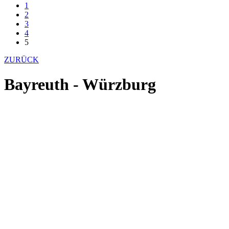
1
2
3
4
5
ZURÜCK
Bayreuth - Würzburg