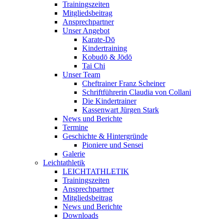
Trainingszeiten
Mitgliedsbeitrag
Ansprechpartner
Unser Angebot
Karate-Dō
Kindertraining
Kobudō & Jōdō
Tai Chi
Unser Team
Cheftrainer Franz Scheiner
Schriftführerin Claudia von Collani
Die Kindertrainer
Kassenwart Jürgen Stark
News und Berichte
Termine
Geschichte & Hintergründe
Pioniere und Sensei
Galerie
Leichtathletik
LEICHTATHLETIK
Trainingszeiten
Ansprechpartner
Mitgliedsbeitrag
News und Berichte
Downloads