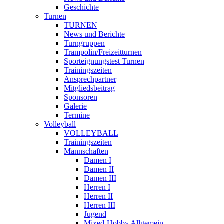
Geschichte
Turnen
TURNEN
News und Berichte
Turngruppen
Trampolin/Freizeitturnen
Sporteignungstest Turnen
Trainingszeiten
Ansprechpartner
Mitgliedsbeitrag
Sponsoren
Galerie
Termine
Volleyball
VOLLEYBALL
Trainingszeiten
Mannschaften
Damen I
Damen II
Damen III
Herren I
Herren II
Herren III
Jugend
Mixed-Hobby Allgemein