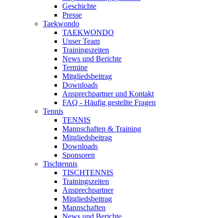
Geschichte
Presse
Taekwondo
TAEKWONDO
Unser Team
Trainingszeiten
News und Berichte
Termine
Mitgliedsbeitrag
Downloads
Ansprechpartner und Kontakt
FAQ - Häufig gestellte Fragen
Tennis
TENNIS
Mannschaften & Training
Mitgliedsbeitrag
Downloads
Sponsoren
Tischtennis
TISCHTENNIS
Trainingszeiten
Ansprechpartner
Mitgliedsbeitrag
Mannschaften
News und Berichte