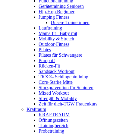
Functionaltraining
Gerätetraining Senioren
Hip-Hop Beginner
Jumping Fitness
Unsere Trainerinnen
Lauftraining
Mama fit - Baby mit
Mobility & Stretch
Outdoor-Fitness
Pilates
Pilates für Schwangere
Pump it!
Rücken-Fit
Sandsack Workout
TRX®- Schlingentraining
Core-Starke Mitte
Sturzprävention für Senioren
Mixed Workout
Strength & Mobility
Zeit für dich-TGW Frauenkurs
Kraftraum
KRAFTRAUM
Öffnungszeiten
Trainingbereich
Probetraining