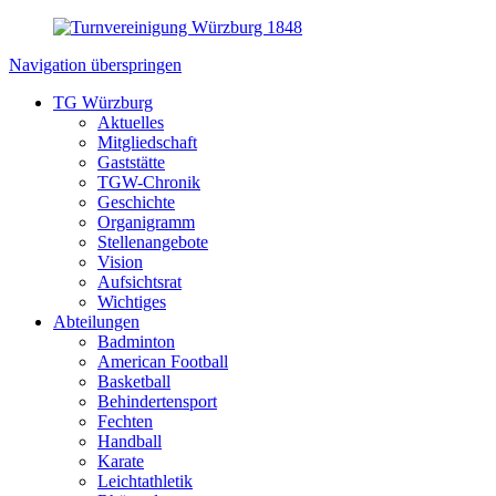
Navigation überspringen
TG Würzburg
Aktuelles
Mitgliedschaft
Gaststätte
TGW-Chronik
Geschichte
Organigramm
Stellenangebote
Vision
Aufsichtsrat
Wichtiges
Abteilungen
Badminton
American Football
Basketball
Behindertensport
Fechten
Handball
Karate
Leichtathletik