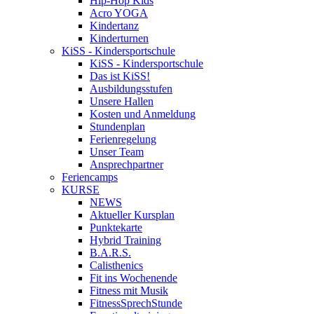
Hip-Hop Kids
Acro YOGA
Kindertanz
Kinderturnen
KiSS - Kindersportschule
KiSS - Kindersportschule
Das ist KiSS!
Ausbildungsstufen
Unsere Hallen
Kosten und Anmeldung
Stundenplan
Ferienregelung
Unser Team
Ansprechpartner
Feriencamps
KURSE
NEWS
Aktueller Kursplan
Punktekarte
Hybrid Training
B.A.R.S.
Calisthenics
Fit ins Wochenende
Fitness mit Musik
FitnessSprechStunde