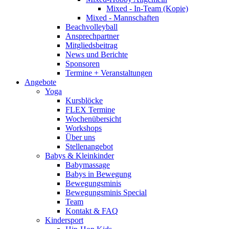
Mixed - In-Team (Kopie)
Mixed - Mannschaften
Beachvolleyball
Ansprechpartner
Mitgliedsbeitrag
News und Berichte
Sponsoren
Termine + Veranstaltungen
Angebote
Yoga
Kursblöcke
FLEX Termine
Wochenübersicht
Workshops
Über uns
Stellenangebot
Babys & Kleinkinder
Babymassage
Babys in Bewegung
Bewegungsminis
Bewegungsminis Special
Team
Kontakt & FAQ
Kindersport