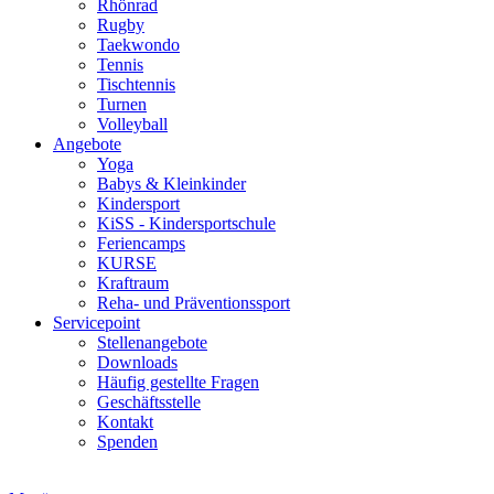
Rhönrad
Rugby
Taekwondo
Tennis
Tischtennis
Turnen
Volleyball
Angebote
Yoga
Babys & Kleinkinder
Kindersport
KiSS - Kindersportschule
Feriencamps
KURSE
Kraftraum
Reha- und Präventionssport
Servicepoint
Stellenangebote
Downloads
Häufig gestellte Fragen
Geschäftsstelle
Kontakt
Spenden