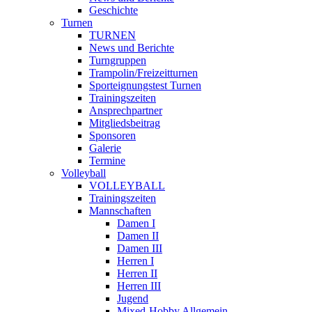
Geschichte
Turnen
TURNEN
News und Berichte
Turngruppen
Trampolin/Freizeitturnen
Sporteignungstest Turnen
Trainingszeiten
Ansprechpartner
Mitgliedsbeitrag
Sponsoren
Galerie
Termine
Volleyball
VOLLEYBALL
Trainingszeiten
Mannschaften
Damen I
Damen II
Damen III
Herren I
Herren II
Herren III
Jugend
Mixed-Hobby Allgemein