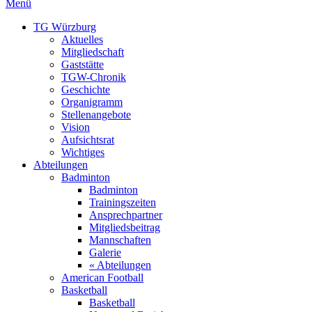
Menü
TG Würzburg
Aktuelles
Mitgliedschaft
Gaststätte
TGW-Chronik
Geschichte
Organigramm
Stellenangebote
Vision
Aufsichtsrat
Wichtiges
Abteilungen
Badminton
Badminton
Trainingszeiten
Ansprechpartner
Mitgliedsbeitrag
Mannschaften
Galerie
« Abteilungen
American Football
Basketball
Basketball