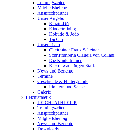
Trainingszeiten
Mitgliedsbeitrag
Ansprechpartner
Unser Angebot
Karate-Dō
Kindertraining
Kobudō & Jōdō
Tai Chi
Unser Team
Cheftrainer Franz Scheiner
Schriftführerin Claudia von Collani
Die Kindertrainer
Kassenwart Jürgen Stark
News und Berichte
Termine
Geschichte & Hintergründe
Pioniere und Sensei
Galerie
Leichtathletik
LEICHTATHLETIK
Trainingszeiten
Ansprechpartner
Mitgliedsbeitrag
News und Berichte
Downloads