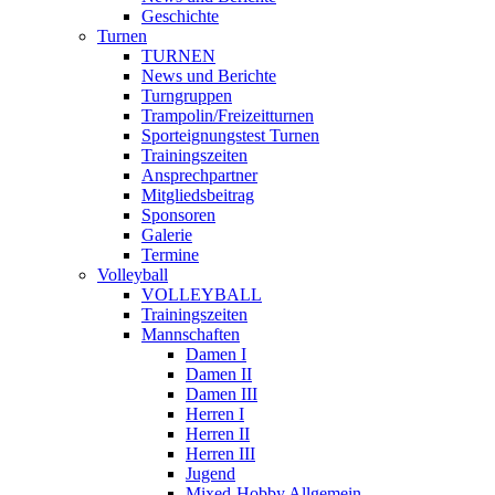
Geschichte
Turnen
TURNEN
News und Berichte
Turngruppen
Trampolin/Freizeitturnen
Sporteignungstest Turnen
Trainingszeiten
Ansprechpartner
Mitgliedsbeitrag
Sponsoren
Galerie
Termine
Volleyball
VOLLEYBALL
Trainingszeiten
Mannschaften
Damen I
Damen II
Damen III
Herren I
Herren II
Herren III
Jugend
Mixed-Hobby Allgemein