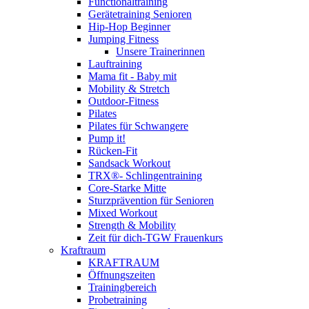
Functionaltraining
Gerätetraining Senioren
Hip-Hop Beginner
Jumping Fitness
Unsere Trainerinnen
Lauftraining
Mama fit - Baby mit
Mobility & Stretch
Outdoor-Fitness
Pilates
Pilates für Schwangere
Pump it!
Rücken-Fit
Sandsack Workout
TRX®- Schlingentraining
Core-Starke Mitte
Sturzprävention für Senioren
Mixed Workout
Strength & Mobility
Zeit für dich-TGW Frauenkurs
Kraftraum
KRAFTRAUM
Öffnungszeiten
Trainingbereich
Probetraining