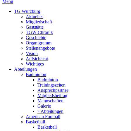
Menü
TG Würzburg
Aktuelles
Mitgliedschaft
Gaststätte
TGW-Chronik
Geschichte
Organigramm
Stellenangebote
Vision
Aufsichtsrat
Wichtiges
Abteilungen
Badminton
Badminton
Trainingszeiten
Ansprechpartner
Mitgliedsbeitrag
Mannschaften
Galerie
« Abteilungen
American Football
Basketball
Basketball