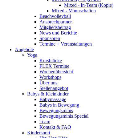
Mixed - In-Team (Kopie)
Mixed - Mannschaften
Beachvolleyball
Ansprechpartner
Mitgliedsbeitrag
News und Berichte
Sponsoren
Termine + Veranstaltungen
Angebote
Yoga
Kursblöcke
FLEX Termine
Wochenübersicht
Workshops
Über uns
Stellenangebot
Babys & Kleinkinder
Babymassage
Babys in Bewegung
Bewegungsminis
Bewegungsminis Special
Team
Kontakt & FAQ
Kindersport