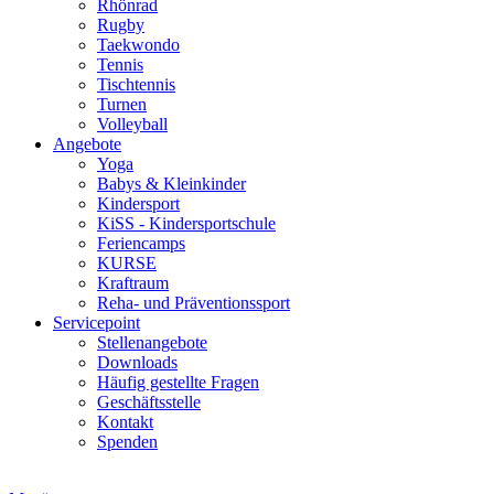
Rhönrad
Rugby
Taekwondo
Tennis
Tischtennis
Turnen
Volleyball
Angebote
Yoga
Babys & Kleinkinder
Kindersport
KiSS - Kindersportschule
Feriencamps
KURSE
Kraftraum
Reha- und Präventionssport
Servicepoint
Stellenangebote
Downloads
Häufig gestellte Fragen
Geschäftsstelle
Kontakt
Spenden