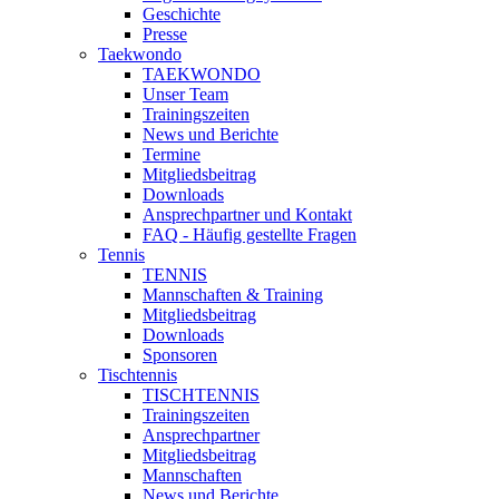
Geschichte
Presse
Taekwondo
TAEKWONDO
Unser Team
Trainingszeiten
News und Berichte
Termine
Mitgliedsbeitrag
Downloads
Ansprechpartner und Kontakt
FAQ - Häufig gestellte Fragen
Tennis
TENNIS
Mannschaften & Training
Mitgliedsbeitrag
Downloads
Sponsoren
Tischtennis
TISCHTENNIS
Trainingszeiten
Ansprechpartner
Mitgliedsbeitrag
Mannschaften
News und Berichte