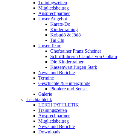
Trainingszeiten
Mitgliedsbeitrag
Ansprechpartner
Unser Angebot
Karate-Dō
Kindertraining
Kobudō & Jōdō
Tai Chi
Unser Team
Cheftrainer Franz Scheiner
Schriftführerin Claudia von Collani
Die Kindertrainer
Kassenwart Jürgen Stark
News und Berichte
Termine
Geschichte & Hintergründe
Pioniere und Sensei
Galerie
Leichtathletik
LEICHTATHLETIK
Trainingszeiten
Ansprechpartner
Mitgliedsbeitrag
News und Berichte
Downloads