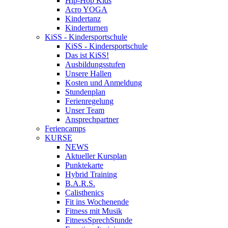
Hip-Hop Kids
Acro YOGA
Kindertanz
Kinderturnen
KiSS - Kindersportschule
KiSS - Kindersportschule
Das ist KiSS!
Ausbildungsstufen
Unsere Hallen
Kosten und Anmeldung
Stundenplan
Ferienregelung
Unser Team
Ansprechpartner
Feriencamps
KURSE
NEWS
Aktueller Kursplan
Punktekarte
Hybrid Training
B.A.R.S.
Calisthenics
Fit ins Wochenende
Fitness mit Musik
FitnessSprechStunde