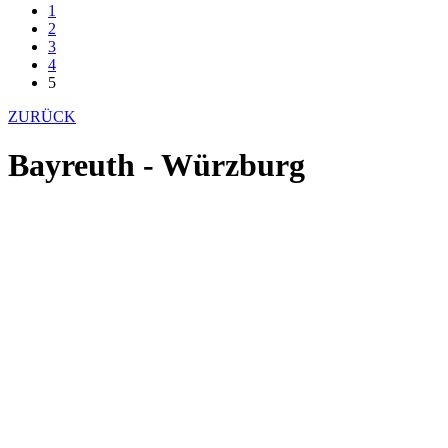
1
2
3
4
5
ZURÜCK
Bayreuth - Würzburg