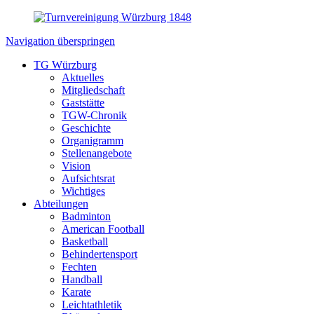
Navigation überspringen
TG Würzburg
Aktuelles
Mitgliedschaft
Gaststätte
TGW-Chronik
Geschichte
Organigramm
Stellenangebote
Vision
Aufsichtsrat
Wichtiges
Abteilungen
Badminton
American Football
Basketball
Behindertensport
Fechten
Handball
Karate
Leichtathletik