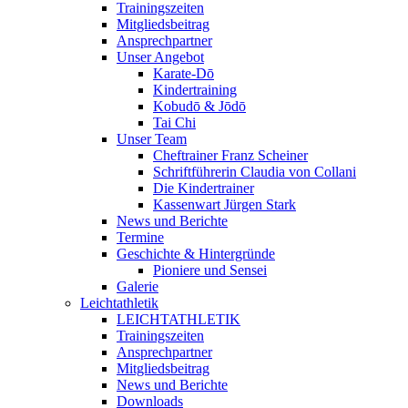
Trainingszeiten
Mitgliedsbeitrag
Ansprechpartner
Unser Angebot
Karate-Dō
Kindertraining
Kobudō & Jōdō
Tai Chi
Unser Team
Cheftrainer Franz Scheiner
Schriftführerin Claudia von Collani
Die Kindertrainer
Kassenwart Jürgen Stark
News und Berichte
Termine
Geschichte & Hintergründe
Pioniere und Sensei
Galerie
Leichtathletik
LEICHTATHLETIK
Trainingszeiten
Ansprechpartner
Mitgliedsbeitrag
News und Berichte
Downloads