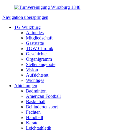
Navigation überspringen
TG Würzburg
Aktuelles
Mitgliedschaft
Gaststätte
TGW-Chronik
Geschichte
Organigramm
Stellenangebote
Vision
Aufsichtsrat
Wichtiges
Abteilungen
Badminton
American Football
Basketball
Behindertensport
Fechten
Handball
Karate
Leichtathletik