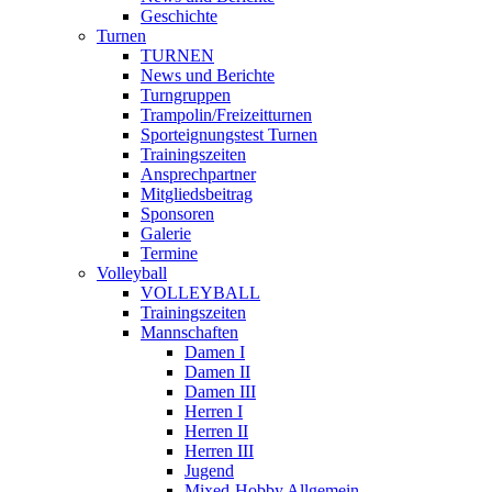
Geschichte
Turnen
TURNEN
News und Berichte
Turngruppen
Trampolin/Freizeitturnen
Sporteignungstest Turnen
Trainingszeiten
Ansprechpartner
Mitgliedsbeitrag
Sponsoren
Galerie
Termine
Volleyball
VOLLEYBALL
Trainingszeiten
Mannschaften
Damen I
Damen II
Damen III
Herren I
Herren II
Herren III
Jugend
Mixed-Hobby Allgemein