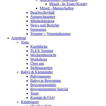
Mixed - In-Team (Kopie)
Mixed - Mannschaften
Beachvolleyball
Ansprechpartner
Mitgliedsbeitrag
News und Berichte
Sponsoren
Termine + Veranstaltungen
Angebote
Yoga
Kursblöcke
FLEX Termine
Wochenübersicht
Workshops
Über uns
Stellenangebot
Babys & Kleinkinder
Babymassage
Babys in Bewegung
Bewegungsminis
Bewegungsminis Special
Team
Kontakt & FAQ
Kindersport