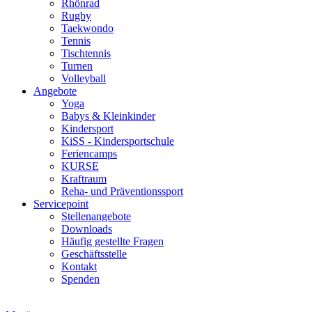
Rhönrad
Rugby
Taekwondo
Tennis
Tischtennis
Turnen
Volleyball
Angebote
Yoga
Babys & Kleinkinder
Kindersport
KiSS - Kindersportschule
Feriencamps
KURSE
Kraftraum
Reha- und Präventionssport
Servicepoint
Stellenangebote
Downloads
Häufig gestellte Fragen
Geschäftsstelle
Kontakt
Spenden