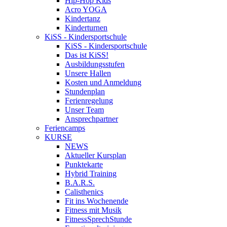
Hip-Hop Kids
Acro YOGA
Kindertanz
Kinderturnen
KiSS - Kindersportschule
KiSS - Kindersportschule
Das ist KiSS!
Ausbildungsstufen
Unsere Hallen
Kosten und Anmeldung
Stundenplan
Ferienregelung
Unser Team
Ansprechpartner
Feriencamps
KURSE
NEWS
Aktueller Kursplan
Punktekarte
Hybrid Training
B.A.R.S.
Calisthenics
Fit ins Wochenende
Fitness mit Musik
FitnessSprechStunde