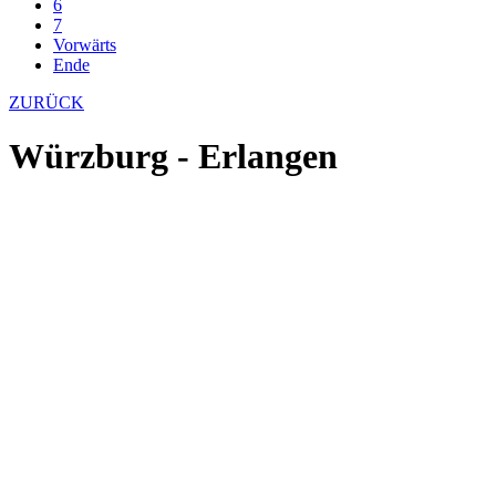
6
7
Vorwärts
Ende
ZURÜCK
Würzburg - Erlangen