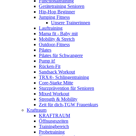
Functionaltraining
Gerätetraining Senioren
Hip-Hop Beginner
Jumping Fitness
Unsere Trainerinnen
Lauftraining
Mama fit - Baby mit
Mobility & Stretch
Outdoor-Fitness
Pilates
Pilates für Schwangere
Pump it!
Rücken-Fit
Sandsack Workout
TRX®- Schlingentraining
Core-Starke Mitte
Sturzprävention für Senioren
Mixed Workout
Strength & Mobility
Zeit für dich-TGW Frauenkurs
Kraftraum
KRAFTRAUM
Öffnungszeiten
Trainingbereich
Probetraining