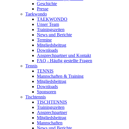
Geschichte
Presse
Taekwondo
TAEKWONDO
Unser Team
Trainingszeiten
News und Berichte
Termine
Mitgliedsbeitrag
Downloads
Ansprechpartner und Kontakt
FAQ - Häufig gestellte Fragen
Tennis
TENNIS
Mannschaften & Training
Mitgliedsbeitrag
Downloads
Sponsoren
Tischtennis
TISCHTENNIS
Trainingszeiten
Ansprechpartner
Mitgliedsbeitrag
Mannschaften
News und Berichte