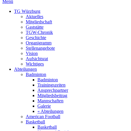
Menü
TG Würzburg
Aktuelles
Mitgliedschaft
Gaststätte
TGW-Chronik
Geschichte
Organigramm
Stellenangebote
Vision
Aufsichtsrat
Wichtiges
Abteilungen
Badminton
Badminton
Trainingszeiten
Ansprechpartner
Mitgliedsbeitrag
Mannschaften
Galerie
« Abteilungen
American Football
Basketball
Basketball